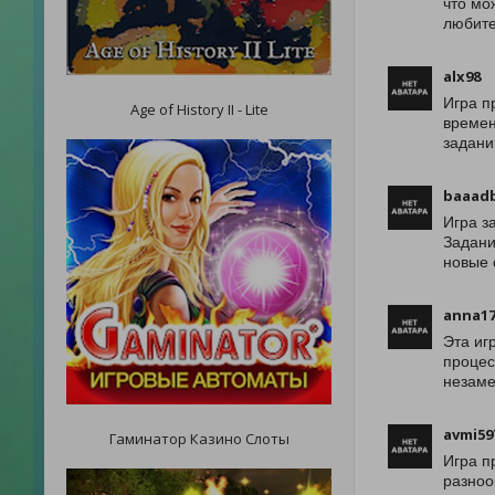
что мо
любите
alx98
Игра п
Age of History II - Lite
времен
задани
baaad
Игра з
Задани
новые 
anna17
Эта иг
процес
незаме
avmi59
Гаминатор Казино Слоты
Игра п
разноо