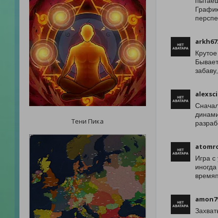
пытаеш
График
перспе
arkh67
Крутое
Бывает
забаву
alexsc
Сначал
динами
Тени Пика
разраб
atomr
Игра с
иногда
времяп
amon7
Захват