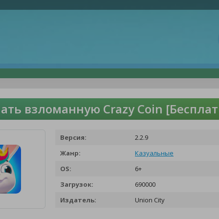
ать взломанную Crazy Coin [Беспла
Версия:
2.2.9
Жанр:
Казуальные
OS:
6+
Загрузок:
690000
Издатель:
Union City