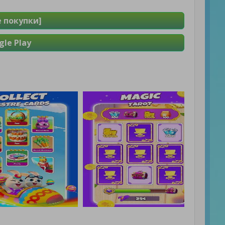
е покупки]
le Play