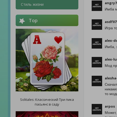
angry7
Стиль жизни
Имба м
Top
asdf07
Игра т
alex-d
Имба, 
alex-l
Мод пр
alesha
Скачал
никаки
то мод
Solitales: Классический Три пика
пасьянс в саду
arpos
Может,