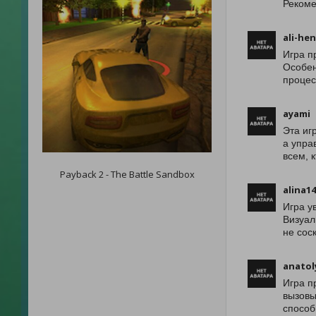
Рекоме
ali-he
Игра п
Особен
процес
ayami
Эта иг
а упра
всем, 
Payback 2 - The Battle Sandbox
alina1
Игра у
Визуал
не сос
anatol
Игра п
вызовы
способ