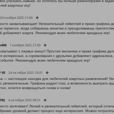
жно улучшать навыки, но хотелось бы больше разнообразия в зада
лей азартных игр!
24 ноября 2025 21:00
росто захватывающая! Увлекательный геймплей и яркая графика д
и теряется, когда собираешь монетки и преодолеваешь препятств
й добавляют азарта. Рекомендую всем любителям аркадных игр!
b608
1 ноября 2025 21:00
ахватывает с первых минут! Простая механика и яркая графика де
я интересные, а соревнования с друзьями добавляют адреналина.
события. Рекомендую всем любителям аркадных игр!
-93
24 октября 2025 10:01
ра — настоящая находка для любителей азартных развлечений! Ув
с увлекательным. Графика радует глаз, а возможность выиграть кр
тно, хочется возвращаться снова и снова!
792
4 октября 2025 09:31
росто затягивает! Легкий и увлекательный геймплей, который отли
бразие уровней делают процесс еще интереснее. Можно потратить 