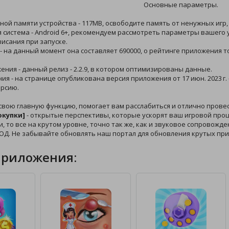
Основные параметры.
ной памяти устройства - 117MB, освободите память от ненужных игр,
 система - Android 6+, рекомендуем рассмотреть параметры вашего у
исания при запуске.
 - на данный момент она составляет 690000, о рейтинге приложения 
жения - данный релиз - 2.2.9, в котором оптимизированы данные.
ния - на странице опубликована версия приложения от 17 июн. 2023 г.
рсию.
свою главную функцию, помогает вам расслабиться и отлично прове
окупки]
- открытые перспективы, которые ускорят ваш игровой проце
и, то все на крутом уровне, точно так же, как и звуковое сопровожд
ОД. Не забывайте обновлять наш портал для обновления крутых пр
приложения: