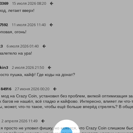
3369
15 июля 2026 08:20
од, летает вверх!
7592
11 июля 2026 11:40
оповая, огонь!
c3
6 июля 2026 01:40
залетело на ура!
ukin3
2 июля 2026 21:50
осто пушка, кайф! Где коды на донат?
-84916
27 июня 2026 00:20
 мод на Crazy Coin, установил без проблем, вилкой оптимизация за
х багов не нашёл, всё гладко и кайфово. Интересно, влияет ли что-
ы, может, что-то такое, чтобы ещё больше вперёд стрелять? В общ
2 апреля 2026 11:49
 я просто не уловил фишку, но кажется, что Crazy Coin слишком бы