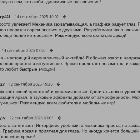
ндую всем, кто любит динамичные развлечения!
nry421
14 сентября 2025 10:02
росто увлекает! Механика захватывающая, а графика радует глаз.
но нравится соревноваться с друзьями. Разработчики явно вложили
с ещё более интересным. Рекомендую всем фанатам аркад!
14 сентября 2025 07:02
ра - настоящий адреналиновый коктейль! Я обожаю азарт и напряж
вление простое и интуитивное. Время пролетает незаметно, и каж
кто любит быстрые эмоции!
427
12 сентября 2025 19:36
влекает своей простотой и динамичностью. Достигать новых уровней
изация яркая, а звуковые эффекты добавляют атмосферности. Мож
кучишься! Рекомендую всем любителям мобильных игр!
y-v
12 сентября 2025 01:03
росто затягивает! Интерфейс удобный, а механика проста, но зах
. Графика яркая и приятная для глаза. Но иногда хочется большей
 провести время!