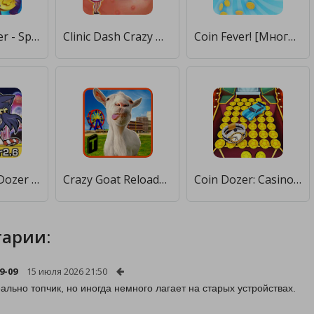
Coin Gangster - Spin Master [Много монет]
Clinic Dash Crazy Hospital [Бесплатные покупки]
Coin Fever! [Много денег]
Coco's Coin Dozer [Бесплатные покупки]
Crazy Goat Reloaded 2016 [Бесплатные покупки]
Coin Dozer: Casino [Бесплатные покупки]
арии:
9-09
15 июля 2026 21:50
ально топчик, но иногда немного лагает на старых устройствах.