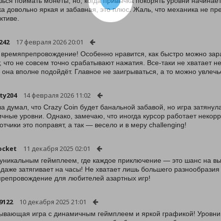
ься поймать монеты, но, когда привычка покорять уровни начинает
а довольно яркая и забавная, это плюс. Жаль, что механика не пре
ктиве.
242
17 февраля 2026 20:01
 времяпрепровождение! Особенно нравится, как быстро можно зара
, что не совсем точно срабатывают нажатия. Все-таки не хватает н
, она вполне подойдёт. Главное не заигрываться, а то можно увлечь
ity204
14 февраля 2026 11:02
а думал, что Crazy Coin будет банальной забавой, но игра затянул
чные уровни. Однако, замечаю, что иногда курсор работает некорр
отчики это поправят, а так — весело и в меру challenging!
ocket
11 декабря 2025 02:01
 уникальным геймплеем, где каждое приключение — это шанс на вы
 даже затягивает на часы! Не хватает лишь большего разнообразия
репровождение для любителей азартных игр!
9122
10 декабря 2025 21:01
ывающая игра с динамичным геймплеем и яркой графикой! Уровни ин