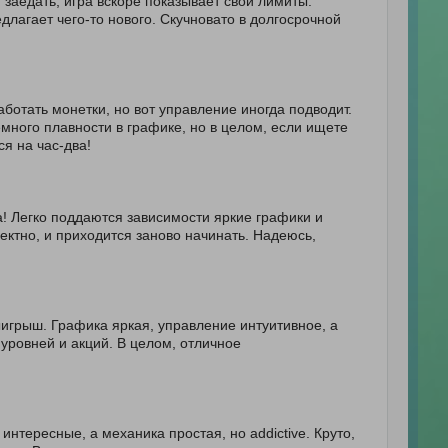
 заедать, игра вскоре показывает свои лимиты.
длагает чего-то нового. Скучновато в долгосрочной
ботать монетки, но вот управление иногда подводит.
емного плавности в графике, но в целом, если ищете
ся на час-два!
а! Легко поддаются зависимости яркие графики и
ектно, и приходится заново начинать. Надеюсь,
игрыш. Графика яркая, управление интуитивное, а
 уровней и акций. В целом, отличное
тересные, а механика простая, но addictive. Круто,