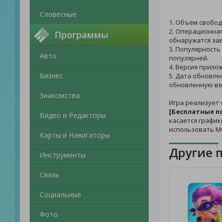
Словесные
1. Объем свобод
2. Операционная
Программы
обнаружатся зав
3. Популярность
Авто
популярней.
4. Версия прило
Бизнес
5. Дата обновле
обновленную ве
Знакомства
Игра реализует 
[Бесплатные п
Видео и Редакторы
касается график
использовать М
Карты и Навигаторы
Другие 
Инструменты
Связь
Социальные
Фото