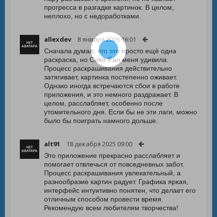
прогресса в разгадке картинок. В целом,
неплохо, но с недоработками.
allexdev
8 января 2026 16:01
Сначала думал, что это просто ещё одна
раскраска, но Color Fan меня удивила.
Процесс раскрашивания действительно
затягивает, картинка постепенно оживает.
Однако иногда встречаются сбои в работе
приложения, и это немного раздражает. В
целом, расслабляет, особенно после
утомительного дня. Если бы не эти лаги, можно
было бы поиграть намного дольше.
alt91
18 декабря 2025 09:00
Это приложение прекрасно расслабляет и
помогает отвлечься от повседневных забот.
Процесс раскрашивания увлекательный, а
разнообразие картин радует. Графика яркая,
интерфейс интуитивно понятен, что делает его
отличным способом провести время.
Рекомендую всем любителям творчества!