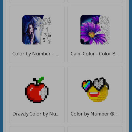
Color by Number - Oil Painting by Number [Без рекламы]
Calm Color - Color By Number [Много денег]
Draw.ly:Color by Number [Мод меню]
Color by Number ®: 3D No.Draw [Бесплатные покупки]