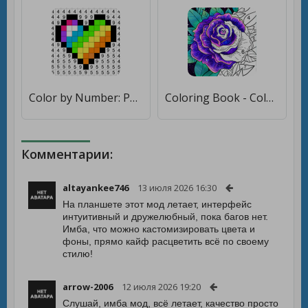
Color by Number: Pаскраска [Бесплатные покупки]
Coloring Book - Color by Number & Paint by Number [Мод меню]
Комментарии:
altayankee746
13 июля 2026 16:30
На планшете этот мод летает, интерфейс
интуитивный и дружелюбный, пока багов нет.
Имба, что можно кастомизировать цвета и
фоны, прямо кайф расцветить всё по своему
стилю!
arrow-2006
12 июля 2026 19:20
Слушай, имба мод, всё летает, качество просто