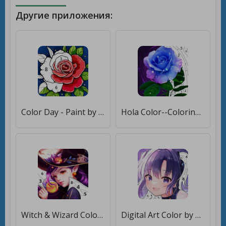
Другие приложения:
Color Day - Paint by number [Много денег]
Hola Color--Coloring by Number [Бесплатные покупки]
Witch & Wizard Color by Number [Бесплатные покупки]
Digital Art Color by Number [Мод меню]