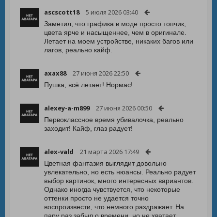
ascscott18
5 июля 2026 03:40
Заметил, что графика в моде просто топчик,
цвета ярче и насыщеннее, чем в оригинале.
Летает на моем устройстве, никаких багов или
лагов, реально кайф.
axax88
27 июня 2026 22:50
Пушка, всё летает! Нормас!
alexey-a-m899
27 июня 2026 00:50
Первоклассное время убивалочка, реально
заходит! Кайф, глаз радует!
alex-vald
21 марта 2026 17:49
Цветная фантазия выглядит довольно
увлекательно, но есть нюансы. Реально радует
выбор картинок, много интересных вариантов.
Однако иногда чувствуется, что некоторые
оттенки просто не удается точно
воспроизвести, что немного раздражает. На
пару раз забыл о времени, но не хватает