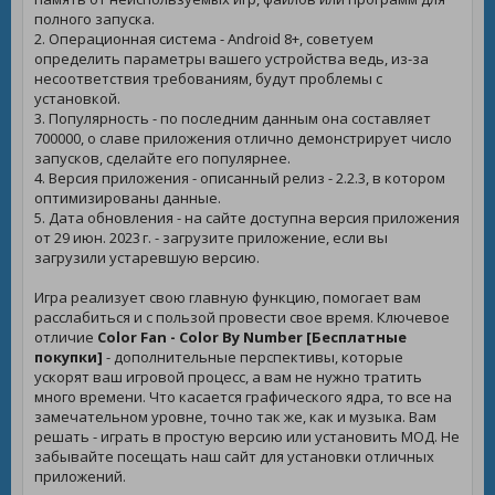
полного запуска.
2. Операционная система - Android 8+, советуем
определить параметры вашего устройства ведь, из-за
несоответствия требованиям, будут проблемы с
установкой.
3. Популярность - по последним данным она составляет
700000, о славе приложения отлично демонстрирует число
запусков, сделайте его популярнее.
4. Версия приложения - описанный релиз - 2.2.3, в котором
оптимизированы данные.
5. Дата обновления - на сайте доступна версия приложения
от 29 июн. 2023 г. - загрузите приложение, если вы
загрузили устаревшую версию.
Игра реализует свою главную функцию, помогает вам
расслабиться и с пользой провести свое время. Ключевое
отличие
Color Fan - Color By Number [Бесплатные
покупки]
- дополнительные перспективы, которые
ускорят ваш игровой процесс, а вам не нужно тратить
много времени. Что касается графического ядра, то все на
замечательном уровне, точно так же, как и музыка. Вам
решать - играть в простую версию или установить МОД. Не
забывайте посещать наш сайт для установки отличных
приложений.