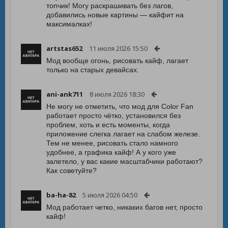
топчик! Могу раскрашивать без лагов,
добавились новые картины — кайфит на
максималках!
artstas652
11 июля 2026 15:50
Мод вообще огонь, рисовать кайф, лагает
только на старых девайсах.
ani-ank711
8 июля 2026 18:30
Не могу не отметить, что мод для Color Fan
работает просто чётко, установился без
проблем, хоть и есть моменты, когда
приложение слегка лагает на слабом железе.
Тем не менее, рисовать стало намного
удобнее, а графика кайф! А у кого уже
залетело, у вас какие масштабчики работают?
Как советуйте?
ba-ha-82
5 июля 2026 04:50
Мод работает четко, никаких багов нет, просто
кайф!