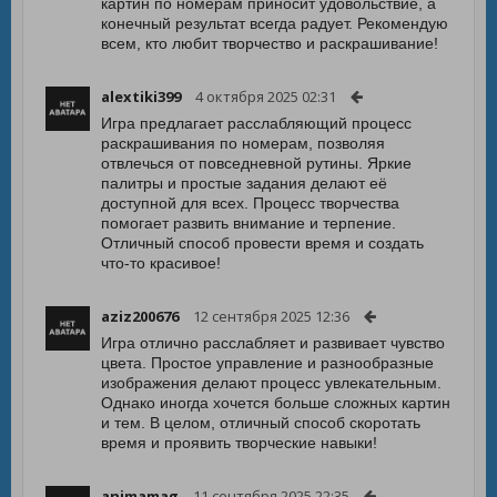
картин по номерам приносит удовольствие, а
конечный результат всегда радует. Рекомендую
всем, кто любит творчество и раскрашивание!
alextiki399
4 октября 2025 02:31
Игра предлагает расслабляющий процесс
раскрашивания по номерам, позволяя
отвлечься от повседневной рутины. Яркие
палитры и простые задания делают её
доступной для всех. Процесс творчества
помогает развить внимание и терпение.
Отличный способ провести время и создать
что-то красивое!
aziz200676
12 сентября 2025 12:36
Игра отлично расслабляет и развивает чувство
цвета. Простое управление и разнообразные
изображения делают процесс увлекательным.
Однако иногда хочется больше сложных картин
и тем. В целом, отличный способ скоротать
время и проявить творческие навыки!
animamag
11 сентября 2025 22:35