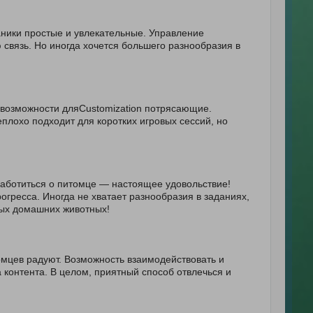
аники простые и увлекательные. Управление
 связь. Но иногда хочется большего разнообразия в
 возможности дляCustomization потрясающие.
еплохо подходит для коротких игровых сессий, но
Заботиться о питомце — настоящее удовольствие!
гресса. Иногда не хватает разнообразия в заданиях,
ных домашних животных!
омцев радуют. Возможность взаимодействовать и
а контента. В целом, приятный способ отвлечься и