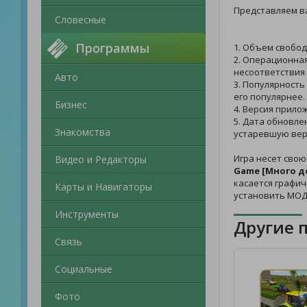
Представляем в
Словесные
Программы
1. Объем свобод
2. Операционная
несоответствия 
Авто
3. Популярность
его популярнее.
Бизнес
4. Версия прило
5. Дата обновле
Знакомства
устаревшую вер
Игра несет свою
Видео и Редакторы
Game [Много д
касается графич
Карты и Навигаторы
установить МОД
Инструменты
Другие 
Связь
Социальные
Фото