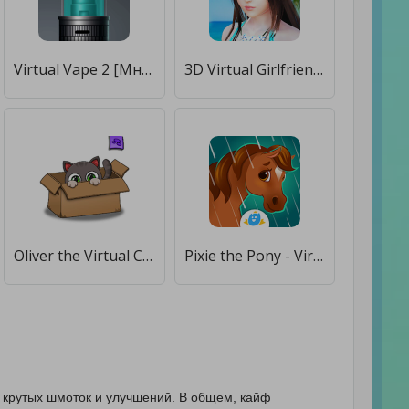
Virtual Vape 2 [Много денег]
3D Virtual Girlfriend Offline [Бесплатные покупки]
Oliver the Virtual Cat [Много монет]
Pixie the Pony - Virtual Pet [Много монет]
у крутых шмоток и улучшений. В общем, кайф