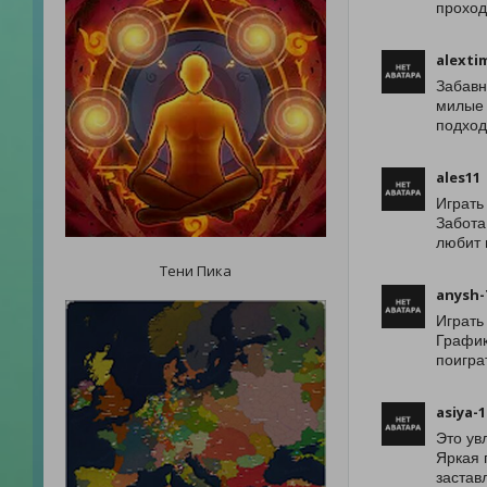
проход
alexti
Забавн
милые 
подход
ales11
Играть
Забота
любит 
Тени Пика
anysh-
Играть
График
поигра
asiya-
Это ув
Яркая 
застав