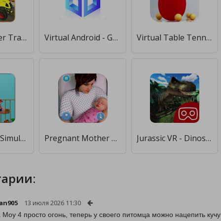
Virtual Farmer Tractor: Modern Farm Animals Game [Unlocked]
Virtual Android - Game Emulator & Dual Space [Premium]
Virtual Table Tennis [Много денег]
Virtual Baby Simulator Game: Baby Life Prank 2021 [Бесплатные покупки]
Pregnant Mother Simulator - Virtual Pregnancy Game [Много монет]
Jurassic VR - Dinos for Cardboard Virtual Reality [Много денег]
арии:
an905
13 июля 2026 11:30
 Moy 4 просто огонь, теперь у своего питомца можно нацепить куч