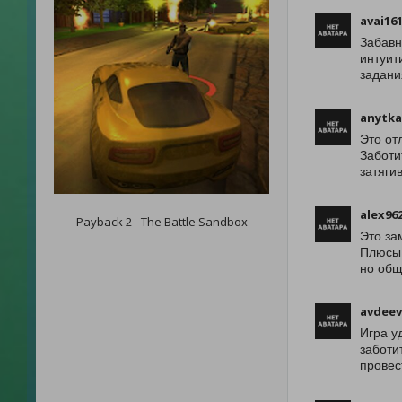
avai16
Забавн
интуит
задани
anytk
Это от
Заботи
затяги
alex96
Payback 2 - The Battle Sandbox
Это за
Плюсы:
но общ
avdee
Игра у
заботи
провес