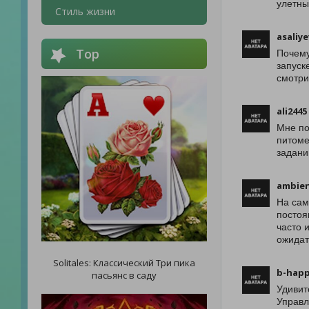
улетны
Стиль жизни
asaliye
Top
Почему
запуск
смотри
ali2445
Мне по
питоме
задани
ambien
На сам
постоя
часто 
ожидат
Solitales: Классический Три пика
b-hap
пасьянс в саду
Удивит
Управл