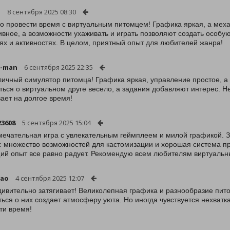
1
8 сентября 2025 08:30
о провести время с виртуальным питомцем! Графика яркая, а мех
ивное, а возможности ухаживать и играть позволяют создать особую
ях и активностях. В целом, приятный опыт для любителей жанра!
a-man
6 сентября 2025 22:35
личный симулятор питомца! Графика яркая, управление простое, а
ться о виртуальном друге весело, а задания добавляют интерес. Н
вает на долгое время!
23608
5 сентября 2025 15:04
мечательная игра с увлекательным геймплеем и милой графикой. 
 множество возможностей для кастомизации и хорошая система про
ий опыт все равно радует. Рекомендую всем любителям виртуаль
vao
4 сентября 2025 12:07
дивительно затягивает! Великолепная графика и разнообразие пит
ться о них создает атмосферу уюта. Но иногда чувствуется нехватк
ти время!