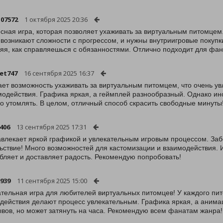
-07572
1 октября 2025 20:36
сная игра, которая позволяет ухаживать за виртуальным питомцем
 возникают сложности с прогрессом, и нужны внутриигровые покупк
яя, как справляешься с обязанностями. Отлично подходит для фан
et747
16 сентября 2025 16:37
ает возможность ухаживать за виртуальным питомцем, что очень у
модействия. Графика яркая, а геймплей разнообразный. Однако ино
о утомлять. В целом, отличный способ скрасить свободные минуты
406
13 сентября 2025 17:31
авлекает яркой графикой и увлекательным игровым процессом. За
ьствие! Много возможностей для кастомизации и взаимодействия. И
бляет и доставляет радость. Рекомендую попробовать!
939
11 сентября 2025 15:00
тельная игра для любителей виртуальных питомцев! У каждого пит
действия делают процесс увлекательным. Графика яркая, а анима
вов, но может затянуть на часа. Рекомендую всем фанатам жанра!