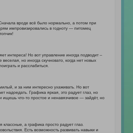
 Сначала вроде всё было нормально, а потом при
 прям импровизировались в годноту — питомец
топчик!
ет интереса! Но вот управление иногда подводит –
веселая, но иногда скучновато, когда нет новых
оиграть и расслабиться.
илый, и за ним интересно ухаживать. Но вот
т надоедать. Графика яркая, это радует глаз, но
и ищешь что-то простое и ненавязчивое — зайдёт, но
 классные, а графика просто радует глаз.
овольствия. Есть возможность развивать навыки и