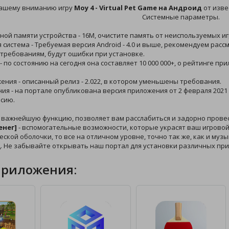
ашему вниманию игру
Moy 4 - Virtual Pet Game на Андроид
от изве
Системные параметры.
ной памяти устройства - 16M, очистите память от неиспользуемых иг
 система - Требуемая версия Android - 4.0 и выше, рекомендуем рас
требованиям, будут ошибки при установке.
 - по состоянию на сегодня она составляет 10 000 000+, о рейтинге п
жения - описанный релиз - 2.022, в котором уменьшены требования.
ния - на портале опубликована версия приложения от 2 февраля 2021 
сию.
 важнейшую функцию, позволяет вам расслабиться и задорно провес
енег]
- вспомогательные возможности, которые украсят ваш игровой 
еской оболочки, то все на отличном уровне, точно так же, как и муз
. Не забывайте открывать наш портал для установки различных пр
приложения: