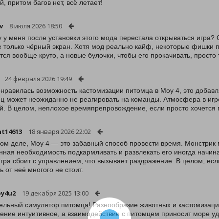
й, притом багов нет, всё летает!
v
8 июля 2026 18:50
 у меня после установки этого мода перестала открываться игра?
е только чёрный экран. Хотя мод реально кайф, некоторые фишки
тся вообще круто, а новые булочки, чтобы его прокачивать, просто 
24 февраля 2026 19:49
нравилась возможность кастомизации питомца в Moy 4, это добавля
ц может неожиданно не реагировать на команды. Атмосфера в игре 
й. В целом, неплохое времяпрепровождение, если просто хочется п
t14613
18 января 2026 22:02
ом деле, Moy 4 — это забавный способ провести время. Монстрик м
нная необходимость подкармливать и развлекать его иногда начинае
игра сбоит с управлением, что вызывает раздражение. В целом, есл
ь от неё многого не стоит.
py4u2
19 декабря 2025 13:00
ельный симулятор питомца! Разнообразие животных и кастомизация
ение интуитивное, а взаимодействие с питомцем приносит море уд