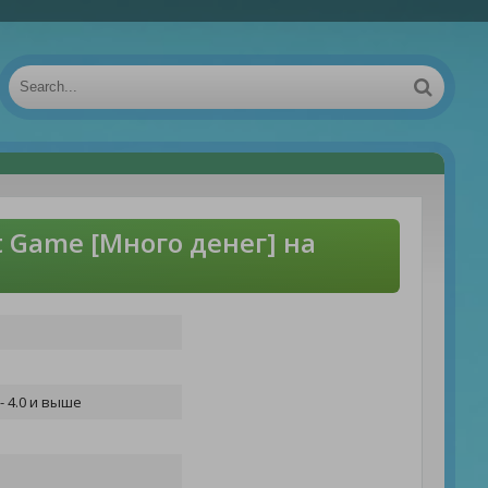
t Game [Много денег] на
- 4.0 и выше