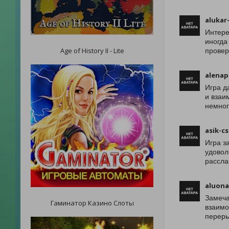
alukar
Интере
иногда
Age of History II - Lite
провер
alenap
Игра д
и взаи
немног
asik-cs
Игра з
удовол
рассла
aluona
Замеча
Гаминатор Казино Слоты
взаимо
переры