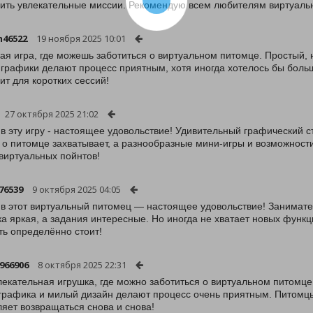
ить увлекательные миссии. Рекомендую всем любителям виртуаль
m46522
19 ноября 2025 10:01
ая игра, где можешь заботиться о виртуальном питомце. Простый,
графики делают процесс приятным, хотя иногда хотелось бы больш
ит для коротких сессий!
27 октября 2025 21:02
 в эту игру - настоящее удовольствие! Удивительный графический
 о питомце захватывает, а разнообразные мини-игры и возможности
виртуальных пойнтов!
76539
9 октября 2025 04:05
 в этот виртуальный питомец — настоящее удовольствие! Занимате
а яркая, а задания интересные. Но иногда не хватает новых функц
ть определённо стоит!
1966906
8 октября 2025 22:31
лекательная игрушка, где можно заботиться о виртуальном питомце,
графика и милый дизайн делают процесс очень приятным. Питомцы
ляет возвращаться снова и снова!