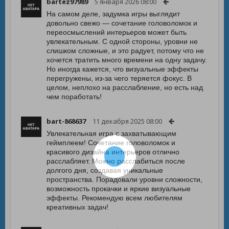
bartez97989
5 января 2026 08:00
На самом деле, задумка игры выглядит
довольно свежо — сочетание головоломок и
переосмыслений интерьеров может быть
увлекательным. С одной стороны, уровни не
слишком сложные, и это радует, потому что не
хочется тратить много времени на одну задачу.
Но иногда кажется, что визуальные эффекты
перегружены, из-за чего теряется фокус. В
целом, неплохо на расслабление, но есть над
чем поработать!
bart-868637
11 декабря 2025 08:00
Увлекательная игра с захватывающим
геймплеем! Сочетание головоломок и
красивого дизайна интерьеров отлично
расслабляет. Можно расслабиться после
долгого дня, создавая уникальные
пространства. Порадовали уровни сложности,
возможность прокачки и яркие визуальные
эффекты. Рекомендую всем любителям
креативных задач!