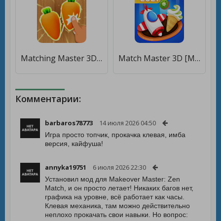
Matching Master 3D - Match & Puzzle Game [Много монет]
Match Master 3D [Мод меню]
Комментарии:
barbaros78773
14 июля 2026 04:50
Игра просто топчик, прокачка клевая, имба
версия, кайфуша!
annyka19751
6 июля 2026 22:30
Установил мод для Makeover Master: Zen
Match, и он просто летает! Никаких багов нет,
графика на уровне, всё работает как часы.
Клевая механика, там можно действительно
неплохо прокачать свои навыки. Но вопрос: