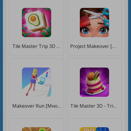
Tile Master Trip 3D - Match 3D & Puzzle Game [Мод меню]
Project Makeover [Много денег]
Makeover Run [Много денег]
Tile Master 3D - Triple Match & 3D Pair Puzzle [Много монет]