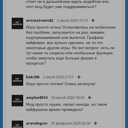
стоит ли в дальнейшем ждать апдейтов или
этот мод будет уже поддерживаться?
antmatveev82
3 июля 2026 13:10
Игра просто огонь! Установилась на мобильник
без проблем, запускается на раз, никаких
подтормаживаний или вылетов. Графика
кайфовая, все кульно сделано, не то что
некоторые другие игры. Но вот вопрос: есть ли
тут какие-то секреты или необычные функции,
чтобы замутить еще больше фишек в
процессе?
bak296
2 июля 2026 21:51
Игра просто топчик! Очень затянула!
amylee8510
26 июня 2026 18:30
Мод просто пушка, лагает иногда, но такое
кайфушное время проведено!
arandegon
25 февраля 2026 05:00