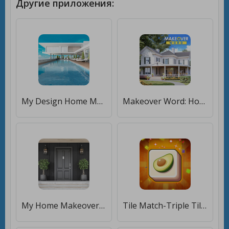
Другие приложения:
My Design Home Makeover: Dream House of Words Game [Много денег]
Makeover Word: Home Design [Мод меню]
My Home Makeover Design: Games [Бесплатные покупки]
Tile Match-Triple Tile Master [Мод меню]