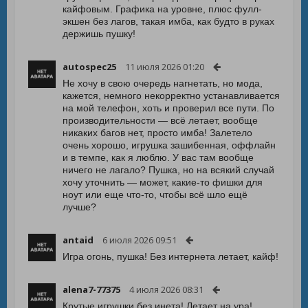
кайфовым. Графика на уровне, плюс фулл-
экшен без лагов, такая имба, как будто в руках
держишь пушку!
autospec25
11 июля 2026 01:20
Не хочу в свою очередь нагнетать, но мода,
кажется, немного некорректно устанавливается
на мой телефон, хоть и проверил все пути. По
производительности — всё летает, вообще
никаких багов нет, просто имба! Залетело
очень хорошо, игрушка зашибенная, оффлайн
и в темпе, как я люблю. У вас там вообще
ничего не лагало? Пушка, но на всякий случай
хочу уточнить — может, какие-то фишки для
ноут или еще что-то, чтобы всё шло ещё
лучше?
antaid
6 июля 2026 09:51
Игра огонь, пушка! Без интернета летает, кайф!
alena7-77375
4 июля 2026 08:31
Крутые игрушки без инета! Летает на ура!