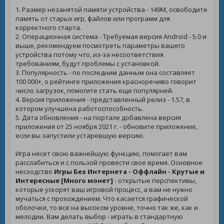
1. Размер незанятой памяти устройства - 149M, освободите
память от старых игр, файлов или программ для
корректного старта.
2. Операционная система - Требуемая версия Android - 5.0 и
выше, рекомендуем посмотреть параметры вашего
устройства потому что, из-за несоответствия
требованиям, будут проблемы с установкой.
3. Популярность - по последним данным она составляет
100 000+, о рейтинге приложения красноречиво говорит
число загрузок, помогите стать еще популярней.
4. Версия приложения - представленный релиз - 1.57, в
котором улучшена работоспособность.
5. Дата обновления - на портале добавлена версия
приложения от 25 ноября 2021 г. - обновите приложение,
если вы запустили устаревшую версию.
Игра несет свою важнейшую функцию, помогает вам
расслабиться и с пользой провести свое время. Основное
несходство
Игры Без Интернета - Оффлайн - Крутые и
Интересные [Много монет]
- открытые перспективы,
которые ускорят ваш игровой процесс, а вам не нужно
мучаться с прохождением. Что касается графической
оболочки, то все на высоком уровне, точно так же, как и
мелодии. Вам делать выбор - играть в стандартную