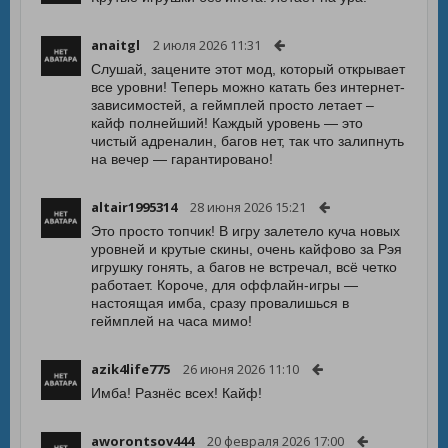
anaitgl
2 июля 2026 11:31
Слушай, зацените этот мод, который открывает
все уровни! Теперь можно катать без интернет-
зависимостей, а геймплей просто летает –
кайф полнейший! Каждый уровень — это
чистый адреналин, багов нет, так что залипнуть
на вечер — гарантировано!
altair1995314
28 июня 2026 15:21
Это просто топчик! В игру залетело куча новых
уровней и крутые скины, очень кайфово за Рэя
игрушку гонять, а багов не встречал, всё четко
работает. Короче, для оффлайн-игры —
настоящая имба, сразу провалишься в
геймплей на часа мимо!
azik4life775
26 июня 2026 11:10
Имба! Разнёс всех! Кайф!
aworontsov444
20 февраля 2026 17:00