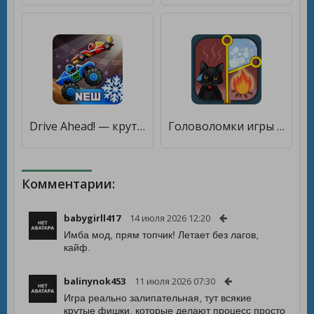
Drive Ahead! — крутые бои на тачках [Много монет]
Головоломки игры без интернета [Много денег]
Комментарии:
babygirll417
14 июля 2026 12:20
Имба мод, прям топчик! Летает без лагов,
кайф.
balinynok453
11 июля 2026 07:30
Игра реально залипательная, тут всякие
крутые фишки, которые делают процесс просто