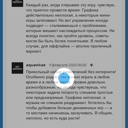
Каждый раз, когда открываю эту игру, чувствую,
что приятно провести время. Графика
действительно неплохая, а некоторые мини-
игры затягивают. Но вот управление иногда
подводит — сталкиваешься с проблемами,
которые мешают наслаждаться процессом. Не
всегда понятно, как пройти уровень, советы
могли бы быть более понятными. В любом
случае, для оффлайна — вполне приличный
вариант.
aquavitae
9 февраля 2026 06:00
Прикольный набор развлечений без интернета!
Особенно радует, что можно играть в любое
время и в любом месте. Уровни довольно
разнообразные, но иногда чувствуешь, что
некоторые задачи попросту слишком простые
или предсказуемые. Графика неплохая, а
музыка не слишком раздражает. Хотелось бы,
чтобы добавили больше динамичных игр — а
то местами начинаешь заскучивать. В общем,
неплохо, но есть куда расти!