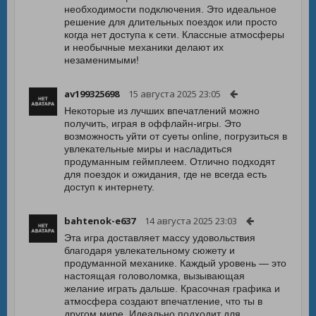
необходимости подключения. Это идеальное
решение для длительных поездок или просто
когда нет доступа к сети. Классные атмосферы
и необычные механики делают их
незаменимыми!
av199325698
15 августа 2025 23:05
Некоторые из лучших впечатлений можно
получить, играя в оффлайн-игры. Это
возможность уйти от суеты online, погрузиться в
увлекательные миры и насладиться
продуманным геймплеем. Отлично подходят
для поездок и ожидания, где не всегда есть
доступ к интернету.
bahtenok-e637
14 августа 2025 23:03
Эта игра доставляет массу удовольствия
благодаря увлекательному сюжету и
продуманной механике. Каждый уровень — это
настоящая головоломка, вызывающая
желание играть дальше. Красочная графика и
атмосфера создают впечатление, что ты в
другом мире. Идеально подходит для