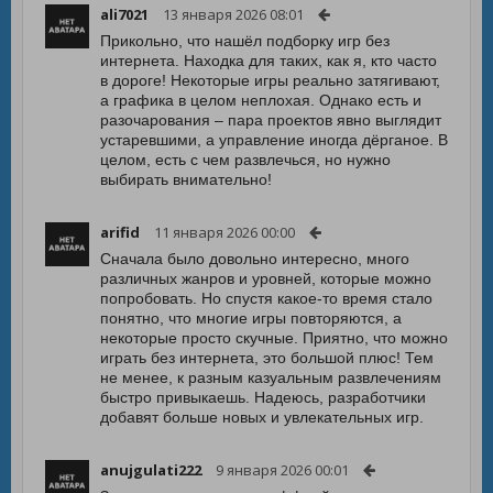
ali7021
13 января 2026 08:01
Прикольно, что нашёл подборку игр без
интернета. Находка для таких, как я, кто часто
в дороге! Некоторые игры реально затягивают,
а графика в целом неплохая. Однако есть и
разочарования – пара проектов явно выглядит
устаревшими, а управление иногда дёрганое. В
целом, есть с чем развлечься, но нужно
выбирать внимательно!
arifid
11 января 2026 00:00
Сначала было довольно интересно, много
различных жанров и уровней, которые можно
попробовать. Но спустя какое-то время стало
понятно, что многие игры повторяются, а
некоторые просто скучные. Приятно, что можно
играть без интернета, это большой плюс! Тем
не менее, к разным казуальным развлечениям
быстро привыкаешь. Надеюсь, разработчики
добавят больше новых и увлекательных игр.
anujgulati222
9 января 2026 00:01