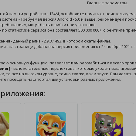
Главные параметры.
ятой памяти устройства - 134M, освободите память от неиспользуемы
 система - Требуемая версия Android - 5.0 и выше, рекомендуем пос
требованиям, могут быть ошибки при установке.
 - по статистике сервиса она составляет 500 000 000+, о рейтинге пр
ения - данный релиз - 2.9.3.1493, в котором сжаты файлы.
ния - на странице добавлена версия приложения от 24 ноября 2021 г.
свою основную функцию, позволяет вам расслабиться и весело про
енег]
- вспомогательные перспективы, которые украсят ваш игровой 
ки, то все на высоком уровне, точно так же, как и звуки. Вам делать
йте посещать наш портал для установки разных приложений.
приложения: