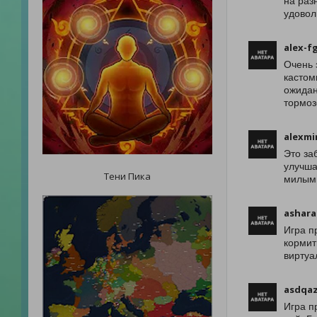
на раз
удовол
alex-f
Очень 
кастом
ожидан
тормоз
alexmi
Это за
улучша
Тени Пика
милым
ashara
Игра п
кормит
виртуа
asdqaz
Игра п