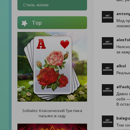
Стиль жизни
antony
Мод пр
Top
локомо
alexfo
Неясно
за каж
alkol
Реальн
alfaob
Давно 
себя —
В оста
Solitales: Классический Три пика
пасьянс в саду
balagu
Том сн