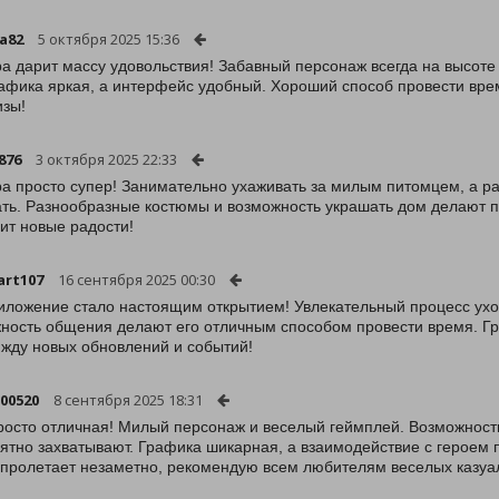
a82
5 октября 2025 15:36
ра дарит массу удовольствия! Забавный персонаж всегда на высоте
рафика яркая, а интерфейс удобный. Хороший способ провести вре
зы!
876
3 октября 2025 22:33
ра просто супер! Занимательно ухаживать за милым питомцем, а р
ать. Разнообразные костюмы и возможность украшать дом делают 
ит новые радости!
art107
16 сентября 2025 00:30
иложение стало настоящим открытием! Увлекательный процесс ухо
ность общения делают его отличным способом провести время. Гр
 жду новых обновлений и событий!
00520
8 сентября 2025 18:31
росто отличная! Милый персонаж и веселый геймплей. Возможности
ятно захватывают. Графика шикарная, а взаимодействие с героем 
пролетает незаметно, рекомендую всем любителям веселых казуал