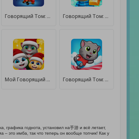
Говорящий Том: погоня героев [Много денег]
Говорящий Том: бег за золотом [Много монет]
Мой Говорящий Том: Друзья [Много монет]
Говорящий Том: за конфетами! [Много монет]
ка, графика годнота, установил на手游 и всё летает,
 – это имба, так что теперь он вообще топчик! Как у