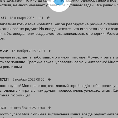
ные действия. Но иногда кажется, что задания однообразные и повт
ьствия, немного начинает уставать от рутинных задач. Всё равно 
g457
18 января 2026 11:01
забавный котик! Мне нравится, как он реагирует на разные ситуаци
изации всё же радуют. Но иногда кажется, что игра затягивает с за
ия. Ух, иногда прям раздражает эта зависимость от энергии! Резюм
ов.
m758
12 ноября 2025 12:01
бавная игра, где ты заботишься о милом питомце. Можно играть в 
ть его жилище. Графика яркая, управлять легко и интересно! Мног
и репликами.
87231
9 ноября 2025 08:00
росто супер! Мне нравится, как главный герой ведёт себя, реагиру
ь, одевать и играть с ним делает процесс очень увлекательным. К
льная любимица!
693
20 октября 2025 09:00
росто супер! Моя любимая виртуальная кошка всегда радует инте