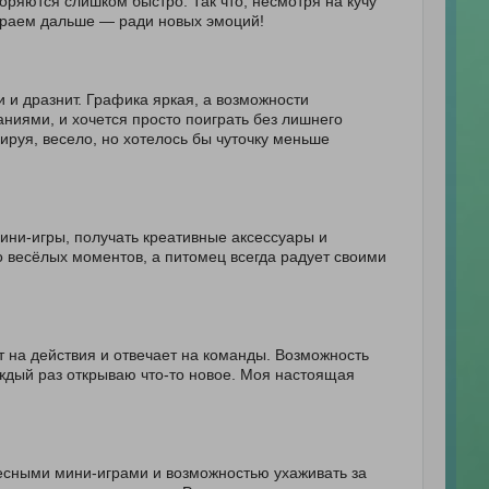
оряются слишком быстро. Так что, несмотря на кучу
играем дальше — ради новых эмоций!
и и дразнит. Графика яркая, а возможности
даниями, и хочется просто поиграть без лишнего
ируя, весело, но хотелось бы чуточку меньше
мини-игры, получать креативные аксессуары и
о весёлых моментов, а питомец всегда радует своими
ет на действия и отвечает на команды. Возможность
аждый раз открываю что-то новое. Моя настоящая
ресными мини-играми и возможностью ухаживать за