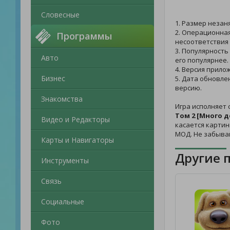
Словесные
1. Размер незан
2. Операционная
Программы
несоответствия 
3. Популярность
Авто
его популярнее.
4. Версия прилож
Бизнес
5. Дата обновле
версию.
Знакомства
Игра исполняет 
Том 2 [Много д
Видео и Редакторы
касается картин
МОД. Не забыва
Карты и Навигаторы
Другие 
Инструменты
Связь
Социальные
Фото