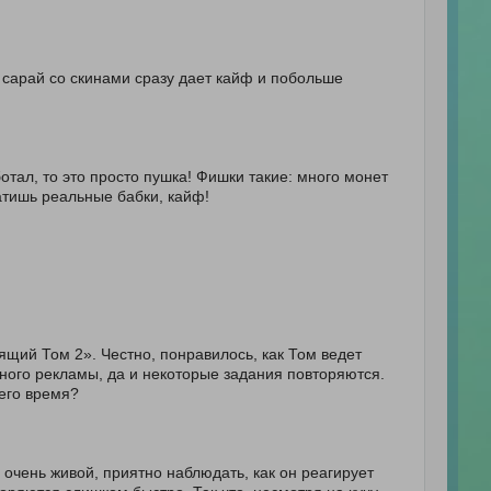
й сарай со скинами сразу дает кайф и побольше
отал, то это просто пушка! Фишки такие: много монет
атишь реальные бабки, кайф!
ящий Том 2». Честно, понравилось, как Том ведет
ного рекламы, да и некоторые задания повторяются.
него время?
чень живой, приятно наблюдать, как он реагирует