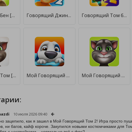
Говорящий Бен [Unlocked]
Говорящий Джинджер 2 [Unlocked]
Говорящий Том бег за золотом 2 [Бесплатные покупки]
Говорящий Том [Много монет]
Мой Говорящий Хэнк [Бесплатные покупки]
Мой Говорящий Том [Много денег]
арии:
mazdi
10 июля 2026 09:40
но зацепило, как я зашел в Мой Говорящий Том 2! Игра просто пуш
ов, ни багов, кайф короче. Закупился новыми костюмчиками для Тома
ебят, с настройками – нормально всё с фпс?