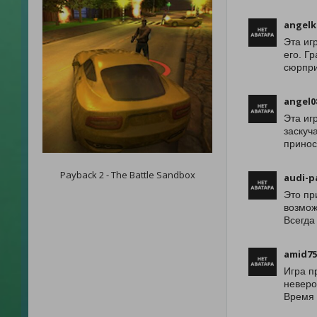
angelk
Эта иг
его. Г
сюрпри
angel0
Эта иг
заскуч
принос
Payback 2 - The Battle Sandbox
audi-p
Это пр
возмож
Всегда
amid75
Игра п
неверо
Время 