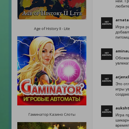
ней. Г
любите
arnata
Игра р
Age of History II - Lite
добавл
питомц
amina
Обожаю
увлека
arjenx
Это от
игры у
создаю
auksht
Гаминатор Казино Слоты
Игра п
шикарн
времяп