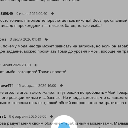
369849
9 июля 2026 00:40
осто топчик, питомец теперь летает как никогда! Весь прокачанны
тива для прохождения — никаких багов, только имба!
bos
3 июля 2026 01:40
, почему мода иногда может зависать на загрузке, но если он зараб
дое задание, можно прокачать Тома до уровня имбы, вообще не тр
1 июля 2026 20:30
ая имба, затащило! Топчик просто!
java674
15 февраля 2026 16:00
не играл в игры такого жанра, и тут решил попробовать «Мой Говор
 его реакции милые и забавные. Но иногда кажется, что слишком м
льном отвлекся неплохо, такой лёгкий вопрос: стоит ли тратить на 
rr2
9 февраля 2026 09:00
ова радует меня своим обаянием и забавными моментами. Малыш о