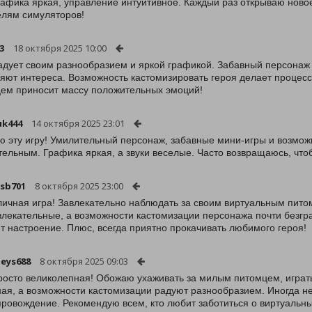
рафика яркая, управление интуитивное. Каждый раз открываю новое
лям симуляторов!
3
18 октября 2025 10:00
адует своим разнообразием и яркой графикой. Забавный персонаж 
яют интереса. Возможность кастомизировать героя делает процесс
ем приносит массу положительных эмоций!
uk444
14 октября 2025 23:01
 эту игру! Умилительный персонаж, забавные мини-игры и возможн
тельным. Графика яркая, а звуки веселые. Часто возвращаюсь, чтоб
lsb701
8 октября 2025 23:00
личная игра! Завлекательно наблюдать за своим виртуальным пито
влекательные, а возможности кастомизации персонажа почти безг
т настроение. Плюс, всегда приятно прокачивать любимого героя!
eys688
8 октября 2025 09:03
росто великолепная! Обожаю ухаживать за милым питомцем, играт
ая, а возможности кастомизации радуют разнообразием. Иногда не
ровождение. Рекомендую всем, кто любит заботиться о виртуальны