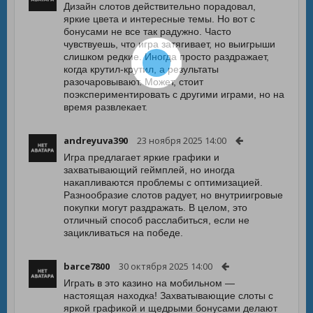
Дизайн слотов действительно порадовал,
яркие цвета и интересные темы. Но вот с
бонусами не все так радужно. Часто
чувствуешь, что игра затягивает, но выигрыши
слишком редкие. Иногда просто раздражает,
когда крутил-крутил, а результаты
разочаровывают. Может, стоит
поэкспериментировать с другими играми, но на
время развлекает.
andreyuva390
23 ноября 2025 14:00
Игра предлагает яркие графики и
захватывающий геймплей, но иногда
накапливаются проблемы с оптимизацией.
Разнообразие слотов радует, но внутриигровые
покупки могут раздражать. В целом, это
отличный способ расслабиться, если не
зацикливаться на победе.
barce7800
30 октября 2025 14:00
Играть в это казино на мобильном —
настоящая находка! Захватывающие слоты с
яркой графикой и щедрыми бонусами делают