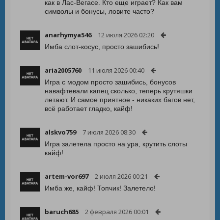
как в Лас-Вегасе. Кто еще играет? Как вам
символы и бонусы, ловите часто?
anarhymya546
12 июля 2026 02:20
Имба слот-косус, просто зашибись!
aria2005760
11 июля 2026 00:40
Игра с модом просто зашибись, бонусов
навафтевали капец сколько, теперь крутяшки
летают. И самое приятное - никаких багов нет,
всё работает гладко, кайф!
alskvo759
7 июля 2026 08:30
Игра залетела просто на ура, крутить слоты
кайф!
artem-vor697
2 июля 2026 00:21
Имба же, кайф! Топчик! Залетело!
baruch685
2 февраля 2026 00:01