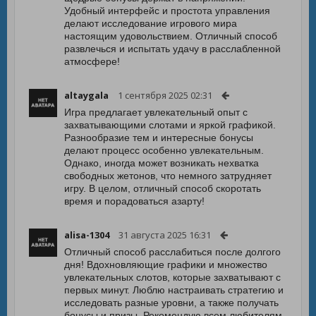
Удобный интерфейс и простота управления
делают исследование игрового мира
настоящим удовольствием. Отличный способ
развлечься и испытать удачу в расслабленной
атмосфере!
altaygala
1 сентября 2025 02:31
Игра предлагает увлекательный опыт с
захватывающими слотами и яркой графикой.
Разнообразие тем и интересные бонусы
делают процесс особенно увлекательным.
Однако, иногда может возникать нехватка
свободных жетонов, что немного затрудняет
игру. В целом, отличный способ скоротать
время и порадоваться азарту!
alisa-1304
31 августа 2025 16:31
Отличный способ расслабиться после долгого
дня! Вдохновляющие графики и множество
увлекательных слотов, которые захватывают с
первых минут. Люблю настраивать стратегию и
исследовать разные уровни, а также получать
бонусы и призы. Рекомендую всем любителям