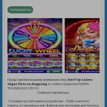
СКРИНШОТЫ
Представляем вашему вниманию игру
SlotTrip Casino -
Vegas Slots на Андроид
от нового издателя FUFAFA
TECHNOLOGY LTD CO..
Главные параметры.
1. Размер пустой памяти устройства - 153M, очистите
память от ненужных игр, файлов или программ для полного