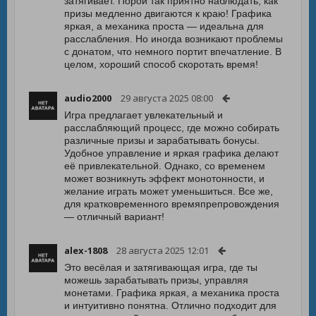
затягивает. Порой так приятно наблюдать, как
призы медленно двигаются к краю! Графика
яркая, а механика проста — идеальна для
расслабления. Но иногда возникают проблемы
с донатом, что немного портит впечатление. В
целом, хороший способ скоротать время!
audio2000
29 августа 2025 08:00
Игра предлагает увлекательный и
расслабляющий процесс, где можно собирать
различные призы и зарабатывать бонусы.
Удобное управление и яркая графика делают
её привлекательной. Однако, со временем
может возникнуть эффект монотонности, и
желание играть может уменьшиться. Все же,
для кратковременного времяпрепровождения
— отличный вариант!
alex-1808
28 августа 2025 12:01
Это весёлая и затягивающая игра, где ты
можешь зарабатывать призы, управляя
монетами. Графика яркая, а механика проста
и интуитивно понятна. Отлично подходит для