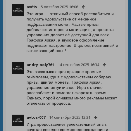
av61v
5 октября 2025 16:06
Эта игра — отличный способ расслабиться и
получить удовольствие от механики
подбрасывания монет. Частые призы
добавляют интерес и мотивацию, а простота
управления делает её доступной для всех.
Графика яркая, а звуковое оформление
поднимает настроение. В целом, позитивный и
затягивающий опыт!
andry-poly761
14 сентября 2025 16:34
Это захватывающая аркада с простым
геймплеем, где я с удовольствием собираю
призы, двигая монеты. Графика яркая,
управление интуитивное. Игра отлично
расслабляет и помогает скоротать время.
Однако, порой слишком много рекламы может
отвлекать от процесса.
avtos-007
14 сентября 2025 12:31
Игра предоставляет увлекательный опыт,
сочетая веселое времяпрепровождение и