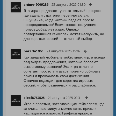
anime-9009286
25 августа 2025 01:30
Эта игра предлагает увлекательный процесс,
где удача и стратегия переплетаются.
Ощущение, когда жетоны падают, просто
непередаваемое! Возможность получения
призов добавляет азарт. Однако
повторяющийся геймплей может наскучить, но
для коротких сессий — отличный выбор.
barada1960
21 августа 2025 15:02
Как заядлый любитель мобильных игр, я всегда
рад видеть предложения, которые бросают
вызов моему везению! Эта игра отлично
сочетает простоту и азарт, приятно собирать
призы и прокачивать свои достижения.
Отлично подходит для коротких игровых
сессий, чтобы развлечься и расслабиться.
alexi8787525
21 августа 2025 02:31
Игра с простым, затягивающим геймплеем, где
за считанные минуты можно взять призы и
насладиться азартом. Графика яркая, а