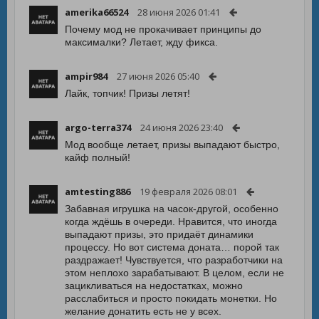
amerika66524
28 июня 2026 01:41
Почему мод не прокачивает принципы до
максималки? Летает, жду фикса.
ampir984
27 июня 2026 05:40
Лайк, топчик! Призы летят!
argo-terra374
24 июня 2026 23:40
Мод вообще летает, призы выпадают быстро,
кайф полный!
amtesting886
19 февраля 2026 08:01
Забавная игрушка на часок-другой, особенно
когда ждёшь в очереди. Нравится, что иногда
выпадают призы, это придаёт динамики
процессу. Но вот система доната… порой так
раздражает! Чувствуется, что разработчики на
этом неплохо зарабатывают. В целом, если не
зацикливаться на недостатках, можно
расслабиться и просто покидать монетки. Но
желание донатить есть не у всех.