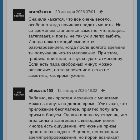
aram3xxxx
20 января 2026 07:01
Сначала кажется, что всё очень весело,
особенно когда начинают падать монеты. Но
со временем становится заметно, что процесс
затягивает, и призы не так уж и легко выбить.
Иногда накал эмоций сменяется
разочарованием, когда после долгого времени
ты получаешь что-то маловажно. При этом,
графика приятная, а звук создает атмосферу.
Если есть пара свободных минут, можно
развлечься, но за увлечением легко не
заметить, как время уходит.
allesssio153
12 января 2026 18:02
Забавно, как простая механика с монетами
может затянуть на долгое время. Учитывая, что
приложение бесплатное, приятно получать
призы и бонусы. Однако иногда чувствуешь, что
игра сильно затягивает с выводами денег.
Иногда есть ощущение, что нужные призы
просто не выпадают. В целом, неплохо для
времяпрепровождения, но порой возникает