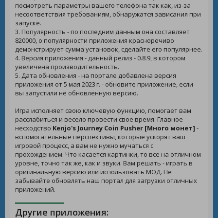
посмотреть параметры вашего телефона так как, из-за
несоответствия требованиям, обнаружатся зависания при
запуске.
3. Популярность - по последним данным она составляет
820000, о популярности приложения красноречиво
демонстрирует сумма установок, сделайте его популярнее.
4. Версия приложения - данный релиз - 0.8.9, в котором
увеличена производительность.
5. Дата обновления - на портале добавлена версия
приложения от 5 мая 2023 г. - обновите приложение, если
вы запустили не обновленную версию.
Игра исполняет свою ключевую функцию, помогает вам
расслабиться и весело провести свое время. Главное
несходство
Kenjo's Journey Coin Pusher [Много монет]
-
вспомогательные перспективы, которые ускорят ваш
игровой процесс, а вам не нужно мучаться с
прохождением. Что касается картинки, то все на отличном
уровне, точно так же, как и звуки. Вам решать - играть в
оригинальную версию или использовать МОД. Не
забывайте обновлять наш портал для загрузки отличных
приложений.
Другие приложения: