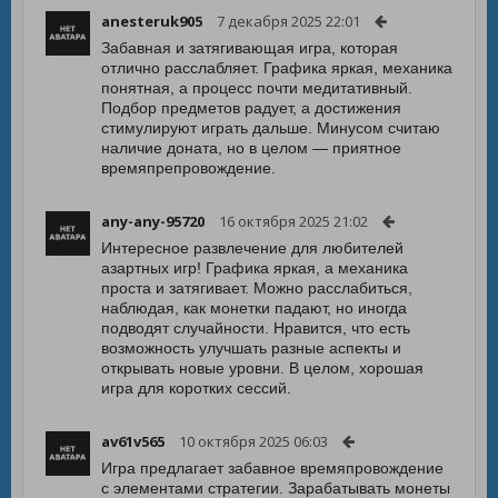
anesteruk905
7 декабря 2025 22:01
Забавная и затягивающая игра, которая
отлично расслабляет. Графика яркая, механика
понятная, а процесс почти медитативный.
Подбор предметов радует, а достижения
стимулируют играть дальше. Минусом считаю
наличие доната, но в целом — приятное
времяпрепровождение.
any-any-95720
16 октября 2025 21:02
Интересное развлечение для любителей
азартных игр! Графика яркая, а механика
проста и затягивает. Можно расслабиться,
наблюдая, как монетки падают, но иногда
подводят случайности. Нравится, что есть
возможность улучшать разные аспекты и
открывать новые уровни. В целом, хорошая
игра для коротких сессий.
av61v565
10 октября 2025 06:03
Игра предлагает забавное времяпровождение
с элементами стратегии. Зарабатывать монеты