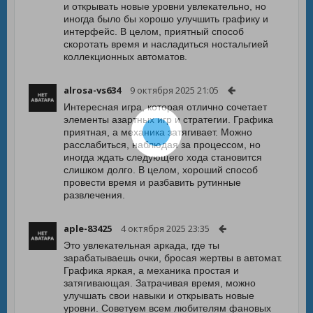
и открывать новые уровни увлекательно, но
иногда было бы хорошо улучшить графику и
интерфейс. В целом, приятный способ
скоротать время и насладиться ностальгией
коллекционных автоматов.
alrosa-vs634
9 октября 2025 21:05
Интересная игра, которая отлично сочетает
элементы азартных игр и стратегии. Графика
приятная, а механика затягивает. Можно
расслабиться, наблюдая за процессом, но
иногда ждать следующего хода становится
слишком долго. В целом, хороший способ
провести время и разбавить рутинные
развлечения.
aple-83425
4 октября 2025 23:35
Это увлекательная аркада, где ты
зарабатываешь очки, бросая жертвы в автомат.
Графика яркая, а механика простая и
затягивающая. Затрачивая время, можно
улучшать свои навыки и открывать новые
уровни. Советуем всем любителям фановых