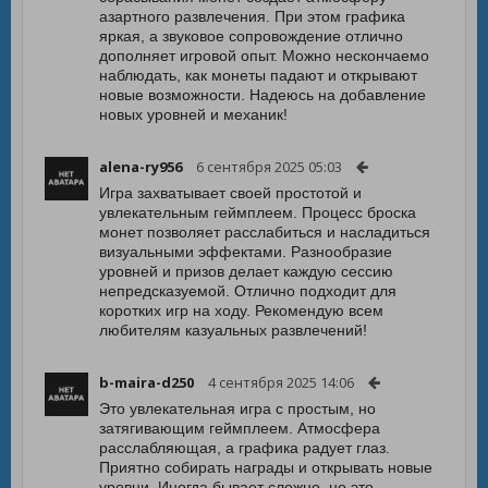
азартного развлечения. При этом графика
яркая, а звуковое сопровождение отлично
дополняет игровой опыт. Можно нескончаемо
наблюдать, как монеты падают и открывают
новые возможности. Надеюсь на добавление
новых уровней и механик!
alena-ry956
6 сентября 2025 05:03
Игра захватывает своей простотой и
увлекательным геймплеем. Процесс броска
монет позволяет расслабиться и насладиться
визуальными эффектами. Разнообразие
уровней и призов делает каждую сессию
непредсказуемой. Отлично подходит для
коротких игр на ходу. Рекомендую всем
любителям казуальных развлечений!
b-maira-d250
4 сентября 2025 14:06
Это увлекательная игра с простым, но
затягивающим геймплеем. Атмосфера
расслабляющая, а графика радует глаз.
Приятно собирать награды и открывать новые
уровни. Иногда бывает сложно, но это