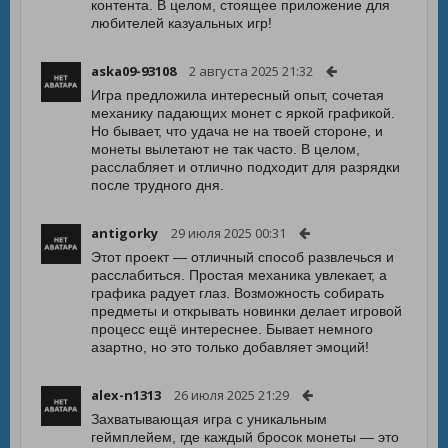
контента. В целом, стоящее приложение для
любителей казуальных игр!
aska09-93108
2 августа 2025 21:32
Игра предложила интересный опыт, сочетая
механику падающих монет с яркой графикой.
Но бывает, что удача не на твоей стороне, и
монеты вылетают не так часто. В целом,
расслабляет и отлично подходит для разрядки
после трудного дня.
antigorky
29 июля 2025 00:31
Этот проект — отличный способ развлечься и
расслабиться. Простая механика увлекает, а
графика радует глаз. Возможность собирать
предметы и открывать новинки делает игровой
процесс ещё интереснее. Бывает немного
азартно, но это только добавляет эмоций!
alex-n1313
26 июля 2025 21:29
Захватывающая игра с уникальным
геймплейем, где каждый бросок монеты — это