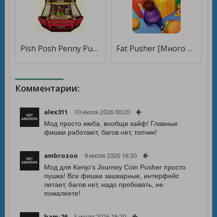
Pish Posh Penny Pusher [Мод меню]
Fat Pusher [Много монет]
Комментарии:
alex311
10 июля 2026 00:20
Мод просто имба, вообще кайф! Главные
фишки работают, багов нет, топчик!
ambrozoo
9 июля 2026 16:30
Мод для Kenjo's Journey Coin Pusher просто
пушка! Все фишки зашкарные, интерфейс
летает, багов нет, надо пробовать, не
пожалеете!
bam-26
3 июля 2026 16:20