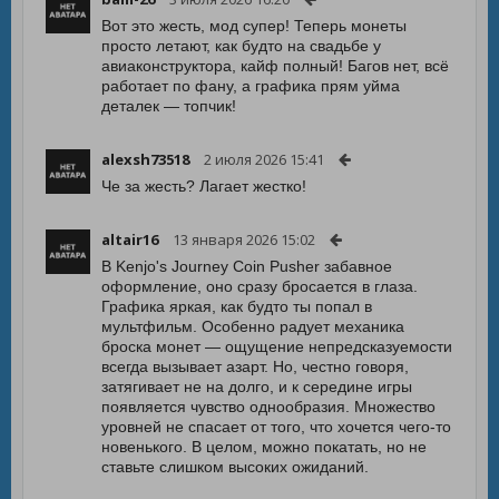
Вот это жесть, мод супер! Теперь монеты
просто летают, как будто на свадьбе у
авиаконструктора, кайф полный! Багов нет, всё
работает по фану, а графика прям уйма
деталек — топчик!
alexsh73518
2 июля 2026 15:41
Че за жесть? Лагает жестко!
altair16
13 января 2026 15:02
В Kenjo's Journey Coin Pusher забавное
оформление, оно сразу бросается в глаза.
Графика яркая, как будто ты попал в
мультфильм. Особенно радует механика
броска монет — ощущение непредсказуемости
всегда вызывает азарт. Но, честно говоря,
затягивает не на долго, и к середине игры
появляется чувство однообразия. Множество
уровней не спасает от того, что хочется чего-то
новенького. В целом, можно покатать, но не
ставьте слишком высоких ожиданий.