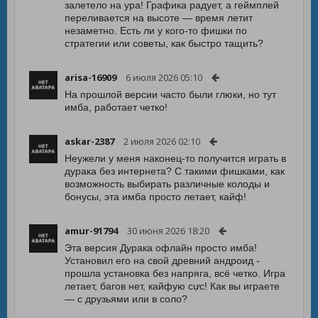
залетело на ура! Графика радует, а геймплей
переливается на высоте — время летит
незаметно. Есть ли у кого-то фишки по
стратегии или советы, как быстро тащить?
arisa-16909
6 июля 2026 05:10
На прошлой версии часто были глюки, но тут
имба, работает четко!
askar-2387
2 июля 2026 02:10
Неужели у меня наконец-то получится играть в
дурака без интернета? С такими фишками, как
возможность выбирать различные колоды и
бонусы, эта имба просто летает, кайф!
amur-91794
30 июня 2026 18:20
Эта версия Дурака офлайн просто имба!
Установил его на свой древний андроид -
прошла установка без напряга, всё четко. Игра
летает, багов нет, кайфую cực! Как вы играете
— с друзьями или в соло?