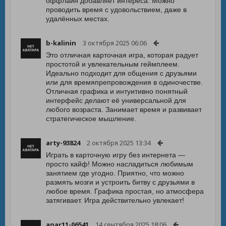
оффлайн добавляет интереса. Можно
проводить время с удовольствием, даже в
удалённых местах.
b-kalinin
3 октября 2025 06:06
Это отличная карточная игра, которая радует
простотой и увлекательным геймплеем.
Идеально подходит для общения с друзьями
или для времяпрепровождения в одиночестве.
Отличная графика и интуитивно понятный
интерфейс делают её универсальной для
любого возраста. Занимает время и развивает
стратегическое мышление.
arty-93824
2 октября 2025 13:34
Играть в карточную игру без интернета —
просто кайф! Можно насладиться любимым
занятием где угодно. Приятно, что можно
размять мозги и устроить битву с друзьями в
любое время. Графика простая, но атмосфера
затягивает. Игра действительно увлекает!
anar11-06541
14 сентября 2025 18:06