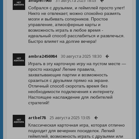
andpei1965
31 августа 2025 18:03
Собрался с друзьями, и геймплей просто улет!
Никто не отвлекает, можно спокойно размять
мозги и выбивать соперников. Простое
управление, атмосферные карты и
возможность играть в любое время -
идеальный способ расслабиться и развлечься.
Быстро влияет на долгие вечера!
ambra2456984
30 августа 2025 18:30
Играть в эту карточную игру на пустом месте —
просто находка! Легкие правила,
захватывающие партии и возможность
сразиться с друзьями прямо на экране.
Отличный способ скоротать время без
необходимости подключения к интернету.
Настоящее наслаждение для любителей
стратегий!
artbel78
25 августа 2025 13:05
Классическая карточная игра, которая отлично
подходит для вечерних посиделок. Легкий
геймплей, возможность играть с друзьями или