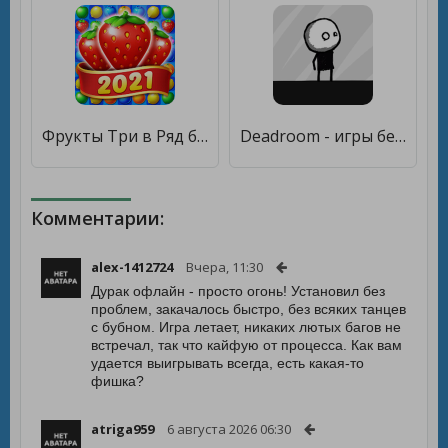
Фрукты Три в Ряд без интернета [Много денег]
Deadroom - игры без интернета [Много денег]
Комментарии:
alex-1412724
Вчера, 11:30
Дурак офлайн - просто огонь! Установил без
проблем, закачалось быстро, без всяких танцев
с бубном. Игра летает, никаких лютых багов не
встречал, так что кайфую от процесса. Как вам
удается выигрывать всегда, есть какая-то
фишка?
atriga959
6 августа 2026 06:30