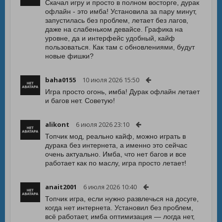
Скачал игру и просто в полном восторге, дурак
офлайн - это имба! Установила за пару минут,
запустилась без проблем, летает без лагов,
даже на слабеньком девайсе. Графика на
уровне, да и интерфейс удобный, кайф
пользоваться. Как там с обновлениями, будут
новые фишки?
baha0155
10 июля 2026 15:50
Игра просто огонь, имба! Дурак офлайн летает
и багов нет. Советую!
alikont
6 июля 2026 23:10
Топчик мод, реально кайф, можно играть в
дурака без интернета, а именно это сейчас
очень актуально. Имба, что нет багов и все
работает как по маслу, игра просто летает!
anait2001
6 июля 2026 10:40
Топчик игра, если нужно развлечься на досуге,
когда нет интернета. Установил без проблем,
всё работает, имба оптимизация — логда нет,