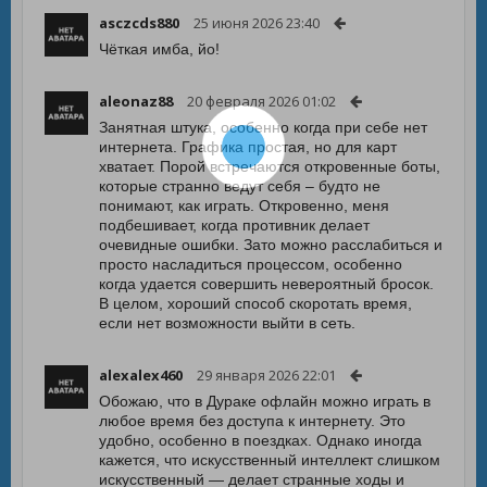
asczcds880
25 июня 2026 23:40
Чёткая имба, йо!
aleonaz88
20 февраля 2026 01:02
Занятная штука, особенно когда при себе нет
интернета. Графика простая, но для карт
хватает. Порой встречаются откровенные боты,
которые странно ведут себя – будто не
понимают, как играть. Откровенно, меня
подбешивает, когда противник делает
очевидные ошибки. Зато можно расслабиться и
просто насладиться процессом, особенно
когда удается совершить невероятный бросок.
В целом, хороший способ скоротать время,
если нет возможности выйти в сеть.
alexalex460
29 января 2026 22:01
Обожаю, что в Дураке офлайн можно играть в
любое время без доступа к интернету. Это
удобно, особенно в поездках. Однако иногда
кажется, что искусственный интеллект слишком
искусственный — делает странные ходы и