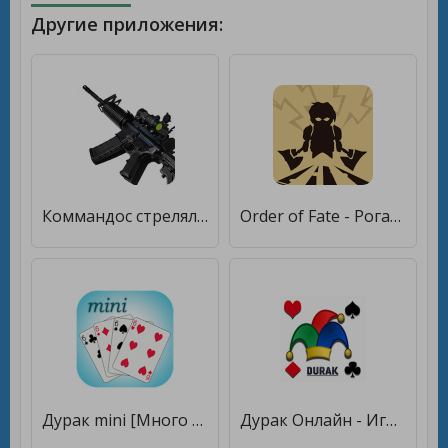
Другие приложения:
Коммандос стрелялка офлайн [Много денег]
Order of Fate - Рогалик Офлайн [Много денег]
Дурак mini [Много денег]
Дурак Онлайн - Играть без интернета [Много монет]