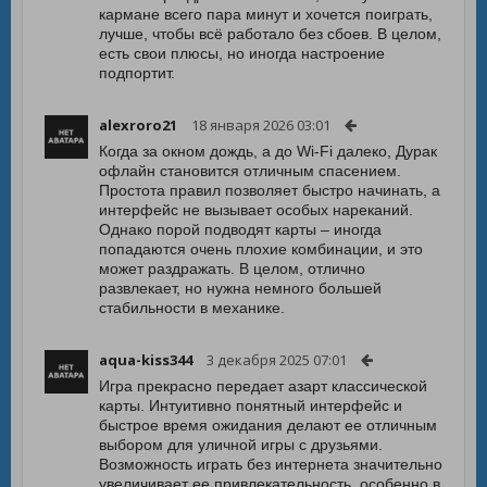
кармане всего пара минут и хочется поиграть,
лучше, чтобы всё работало без сбоев. В целом,
есть свои плюсы, но иногда настроение
подпортит.
alexroro21
18 января 2026 03:01
Когда за окном дождь, а до Wi-Fi далеко, Дурак
офлайн становится отличным спасением.
Простота правил позволяет быстро начинать, а
интерфейс не вызывает особых нареканий.
Однако порой подводят карты – иногда
попадаются очень плохие комбинации, и это
может раздражать. В целом, отлично
развлекает, но нужна немного большей
стабильности в механике.
aqua-kiss344
3 декабря 2025 07:01
Игра прекрасно передает азарт классической
карты. Интуитивно понятный интерфейс и
быстрое время ожидания делают ее отличным
выбором для уличной игры с друзьями.
Возможность играть без интернета значительно
увеличивает ее привлекательность, особенно в