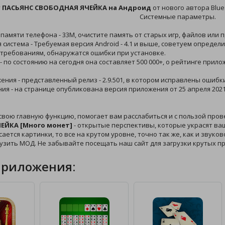
у
ПАСЬЯНС СВОБОДНАЯ ЯЧЕЙКА на Андроид
от нового автора BlueS
Системные параметры.
 памяти телефона - 33M, очистите память от старых игр, файлов или 
 система - Требуемая версия Android - 4.1 и выше, советуем опреде
 требованиям, обнаружатся ошибки при установке.
 - по состоянию на сегодня она составляет 500 000+, о рейтинге при
жения - представленный релиз - 2.9.501, в котором исправлены ошибк
ния - на странице опубликована версия приложения от 25 апреля 2021
свою главную функцию, помогает вам расслабиться и с пользой про
ЕЙКА [Много монет]
- открытые перспективы, которые украсят ваш
сается картинки, то все на крутом уровне, точно так же, как и звук
узить МОД. Не забывайте посещать наш сайт для загрузки крутых п
приложения: