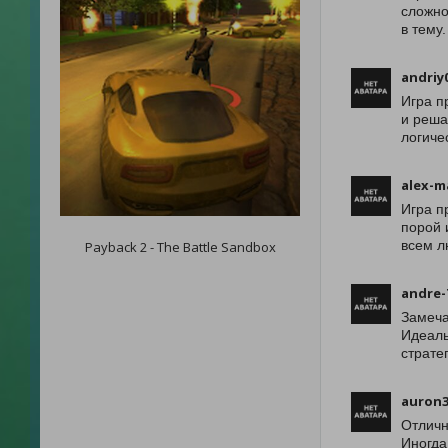
сложно
в тему
andriy
Игра п
и реша
логиче
alex-m
Игра п
порой 
всем л
Payback 2 - The Battle Sandbox
andre-
Замеча
Идеаль
страте
auron3
Отличн
Иногда