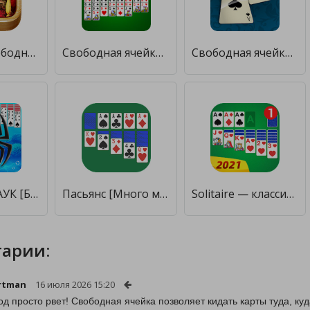
Пасьянс Свободная ячейка [Бесплатные покупки]
Свободная ячейка [Много монет]
Свободная ячейка: Классический пасьянс солитер [Много денег]
ПАСЬЯНС ПАУК [Бесплатные покупки]
Пасьянс [Много монет]
Solitaire — классический пасьянс «Косынка» [Много монет]
арии:
rtman
16 июля 2026 15:20
од просто рвет! Свободная ячейка позволяет кидать карты туда, ку