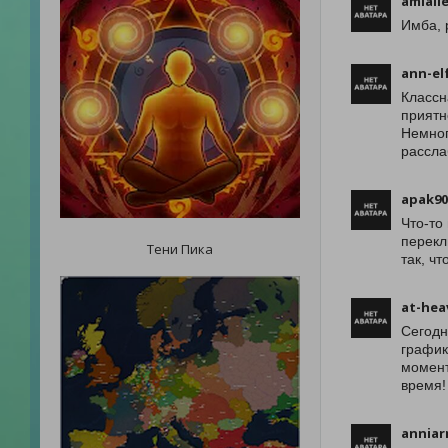
amiall
Имба, 
ann-el
Классн
приятн
Немног
рассла
apak90
Что-то
перекл
Тени Пика
так, ч
at-hea
Сегодн
график
момент
время!
annia