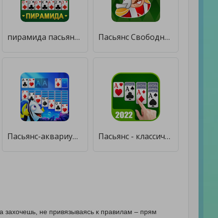
пирамида пасьянс - карточные [Много монет]
Пасьянс Свободная Ячейка [Мод меню]
Пасьянс-аквариум [Много монет]
Пасьянс - классический пасьянс [Мод меню]
да захочешь, не привязываясь к правилам – прям