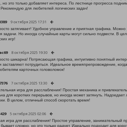
, но это только добавляет интереса. По лестнице прогресса подни
. Рекомендую для любителей логических задач!
0389
9 октября 2025 17:31
росто затягивает! Удобное управление и приятная графика. Можно
я задачи. Но иногда случайные карты могут сильно подвести. В ц
ских игр!
ac69
8 октября 2025 19:30
росто шикарна! Потрясающая графика, интуитивно понятный интерф
и заставляют потрудиться. Идеальное времяпрепровождение, когд
юбителям карточных головоломок!
7376
7 октября 2025 13:30
тельная игра для расслабления! Простая механика и привлекател
на для коротких перерывов, но иногда может затянуть. Надоедает 
гии. В целом, отличный способ скоротать время!
429
5 октября 2025 02:06
ая игра для расслабления! Простое управление, занимательный пр
 бывает сложно, но это только радует. Идеально подходит для коро