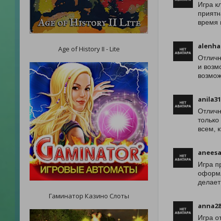
Игра к
приятн
время 
alenha
Age of History II - Lite
Отличн
и возм
возмож
anila3
Отличн
только
всем, 
anees
Игра п
оформл
делает
Гаминатор Казино Слоты
anna28
Игра о