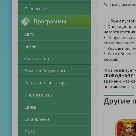
Рассмотрим игр
Словесные
Программы
1. Объем пустой
2. Операционная
несоответствия
Авто
3. Популярность
его популярнее.
Бизнес
4. Версия прило
5. Дата обновле
Знакомства
версию.
Игра реализует 
Видео и Редакторы
СВОБОДНАЯ ЯЧ
времени. Что ка
Карты и Навигаторы
версию или загр
Инструменты
Другие 
Связь
Социальные
Фото