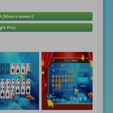
 [Много монет]
le Play