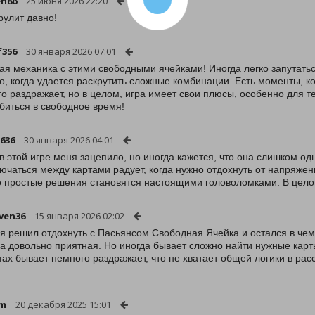
en86
25 июня 2026 22:20
рулит давно!
f356
30 января 2026 07:01
ая механика с этими свободными ячейками! Иногда легко запутаться
о, когда удается раскрутить сложные комбинации. Есть моменты, ко
о раздражает, но в целом, игра имеет свои плюсы, особенно для т
биться в свободное время!
636
30 января 2026 04:01
 в этой игре меня зацепило, но иногда кажется, что она слишком о
ючаться между картами радует, когда нужно отдохнуть от напряжен
то простые решения становятся настоящими головоломками. В цело
ven36
15 января 2026 02:02
я решил отдохнуть с Пасьянсом Свободная Ячейка и остался в чем
а довольно приятная. Но иногда бывает сложно найти нужные карты
ах бывает немного раздражает, что не хватает общей логики в рас
rm
20 декабря 2025 15:01