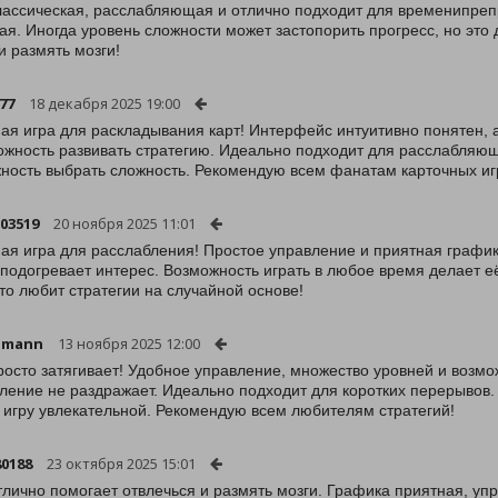
лассическая, расслабляющая и отлично подходит для временипреп
ая. Иногда уровень сложности может застопорить прогресс, но это
и размять мозги!
77
18 декабря 2025 19:00
ая игра для раскладывания карт! Интерфейс интуитивно понятен,
ожность развивать стратегию. Идеально подходит для расслабляющ
ность выбрать сложность. Рекомендую всем фанатам карточных иг
103519
20 ноября 2025 11:01
ая игра для расслабления! Простое управление и приятная график
 подогревает интерес. Возможность играть в любое время делает 
кто любит стратегии на случайной основе!
amann
13 ноября 2025 12:00
росто затягивает! Удобное управление, множество уровней и возмо
ение не раздражает. Идеально подходит для коротких перерывов.
 игру увлекательной. Рекомендую всем любителям стратегий!
0188
23 октября 2025 15:01
тлично помогает отвлечься и размять мозги. Графика приятная, уп