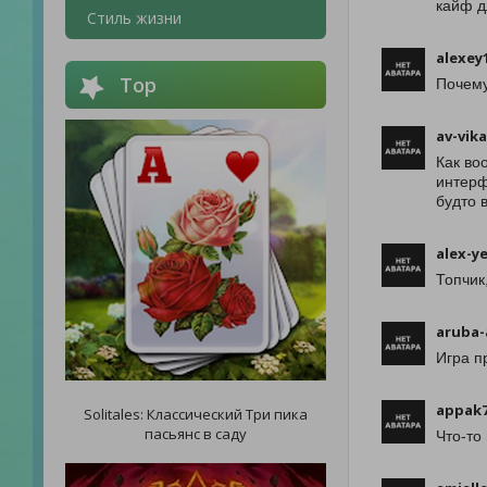
кайф д
Стиль жизни
alexey
Top
Почему
av-vika
Как во
интерф
будто 
alex-y
Топчик
aruba-
Игра п
appak7
Solitales: Классический Три пика
пасьянс в саду
Что-то