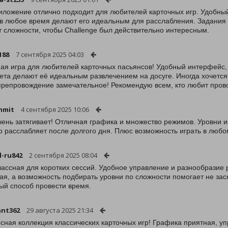
иложение отлично подходит для любителей карточных игр. Удобны
 в любое время делают его идеальным для расслабления. Задания 
т сложности, чтобы Challenge был действительно интересным.
188
7 сентября 2025 04:03
ая игра для любителей карточных пасьянсов! Удобный интерфейс,
ета делают её идеальным развлечением на досуге. Иногда хочется
репровождение замечательное! Рекомендую всем, кто любит прово
hmit
4 сентября 2025 10:06
чень затягивает! Отличная графика и множество режимов. Уровни и
 расслабляет после долгого дня. Плюс возможность играть в любо
l-ru842
2 сентября 2025 08:04
лассная для коротких сессий. Удобное управление и разнообрази
ая, а возможность подбирать уровни по сложности помогает не заск
ый способ провести время.
ant362
29 августа 2025 21:34
сная коллекция классических карточных игр! Графика приятная, у