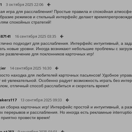
01
3 октября 2025 22:06
ая игра для расслабления! Простые правила и спокойная атмосфер
бразие режимов и стильный интерфейс делают времяпрепровожде
лям спокойных стратегий!
i87141
16 сентября 2025 03:35
тлично подходит для расслабления. Интерфейс интуитивный, а зад
ать новые уровни. Иногда возникают небольшие проблемы с загруз
ое развлечение для поклонников карточных игр!
ier
14 сентября 2025 16:30
росто находка для любителей карточных пасьянсов! Удобное управ
 её увлекательной. Особенно радует возможность играть без инте
елом, отличный способ расслабиться и скоротать время!
akers117
13 сентября 2025 09:33
ая сборка карточных игр! Интерфейс простой и интуитивный, а раз
их перерывов и расслабления. Но иногда есть рекламные interrupt
 приятно провести время!
-st253
9 сентября 2025 01:01