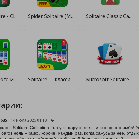
Spider Solitaire - Classic Solitaire Card Games [Бесплатные покупки]
Spider Solitaire [Много монет]
Solitaire Classic Cards - solitaire spider fun [Бесплатные покупки]
Solitaire [Много монет]
Solitaire — классический пасьянс «Косынка» [Много монет]
Microsoft Solitaire Collection [Мод меню]
арии:
685
14 июля 2026 01:10
раю в Solitaire Collection Fun уже пару недель, и это просто имба! 
, багов ноль – кайф, короче! Каждый раз, когда сажусь за неё, от
-то разнообразить геймплей, чтобы ещё больше затягивало?