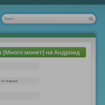
un [Много монет] на Андроид
- 4.1 и выше