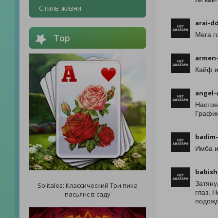
Стиль жизни
arai-d
Мега г
Top
armen-
Кайф и
angel-
Настоя
График
badim-
Имба и
babish
Затяну
Solitales: Классический Три пика
глаз. 
пасьянс в саду
подожд