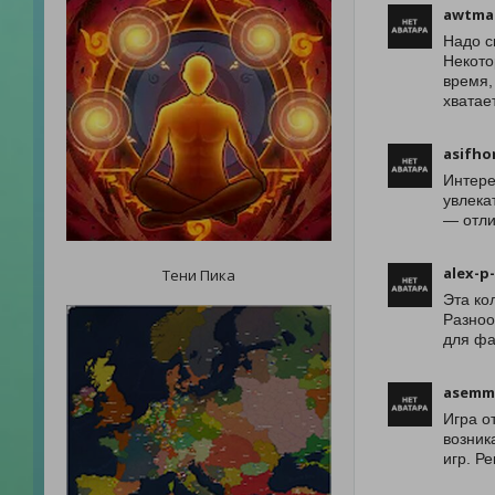
awtma
Надо с
Некото
время,
хватает
asifho
Интере
увлека
— отли
alex-p
Тени Пика
Эта ко
Разноо
для фа
asemm
Игра о
возник
игр. Р