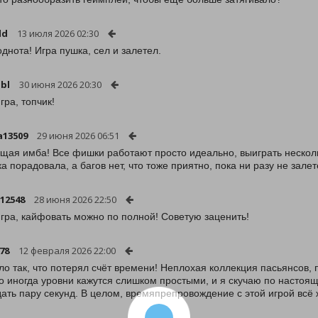
dd
13 июля 2026 02:30
однота! Игра пушка, сел и залетел.
bl
30 июня 2026 20:30
гра, топчик!
a13509
29 июня 2026 06:51
щая имба! Все фишки работают просто идеально, выиграть нескольк
а порадовала, а багов нет, что тоже приятно, пока ни разу не залет
12548
28 июня 2026 22:50
гра, кайфовать можно по полной! Советую заценить!
78
12 февраля 2026 22:00
ло так, что потерял счёт времени! Неплохая коллекция пасьянсов,
Но иногда уровни кажутся слишком простыми, и я скучаю по настоящ
ать пару секунд. В целом, времяпрепровождение с этой игрой всё 