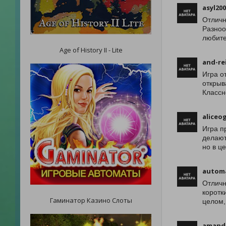
asyl20
Отличн
Разноо
любите
Age of History II - Lite
and-re
Игра о
открыв
Классн
aliceog
Игра п
делают
но в ц
autom
Отличн
коротк
Гаминатор Казино Слоты
целом,
amanda