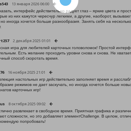
s543
13 января 2026 06:00
казать, интерфейс действительно радует глаз – яркие цвета и прост
рые из них кажутся чересчур легкими, а другие, наоборот, вызываю
 но иногда хочется больше разнообразия. Занять себя на несколько
.
rt257
2 декабря 2025 01:01
сная игра для любителей карточных головоломок! Простой интер
тельным. Есть желание проходить уровни снова и снова. Не хватае
чный способ скоротать время.
-76
16 ноября 2025 21:01
ллекция настольных игр действительно заполняет время и расслабл
бразие режимов не дает заскучать, но иногда хочется больше новы
натов карточных игр!
us
8 октября 2025 09:02
тлично развлекает в свободное время. Приятная графика и разли
ают сложности, но это добавляет элементChallenge. В целом, отл
екомендую попробовать!