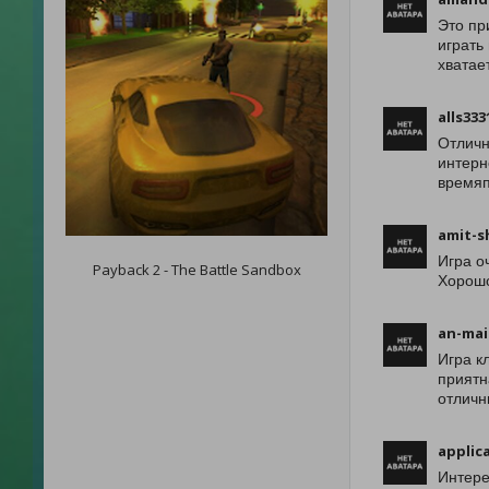
Это пр
играть
хватае
alls333
Отличн
интерн
времяп
amit-s
Игра о
Payback 2 - The Battle Sandbox
Хорошо
an-mai
Игра к
приятн
отличн
applic
Интере