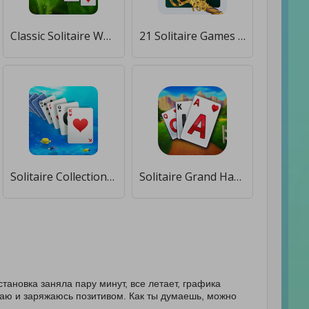
Classic Solitaire World [Много денег]
21 Solitaire Games [Много монет]
Solitaire Collection [Много денег]
Solitaire Grand Harvest [Много монет]
Установка заняла пару минут, все летает, графика
дыхаю и заряжаюсь позитивом. Как ты думаешь, можно