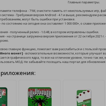
Главные параметры.
 памяти телефона - 71M, очистите память от неиспользуемых игр, фа
 система - Требуемая версия Android - 4.1 и выше, рекомендуем расс
требованиям, могут быть ошибки при установке.
 - по состоянию на сегодня она составляет 1 000 000+, о славе прило
жения - полученный релиз - 1.0.48, в котором исправлены ошибки.
ния - на странице загружена версия приложения от 22 октября 2021 г.
рсию.
свою главную функцию, помогает вам расслабиться и с пользой про
 [Много монет]
- вспомогательные возможности, которые улучшат ва
сается графического ядра, то все на отличном уровне, точно так же, 
ользовать МОД. Не забывайте посещать наш портал для обновления
приложения: