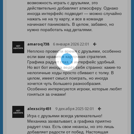
возможность играть с друзьями, это
действительно добавляет атмосферу. Однако
иногда интерфейс подводит — можно случайно
нажать не на ту карту, и все в команде
начинают паниковать. В целом, забавно, но
нужно поработать над деталями.
amaroq738
6 января 2026 22:01
Неплохо провести время с друзьями, особенно
если вам нравится карточная стратегия.
Графика радует глаз, а интерфейс удобный.
Но вот бот иногда ведёт себя странно: какие-то
нелогичные ходы просто сбивают с толку. В
целом, имеет смысл поиграть, но иногда
хочется чуть большего разнообразия.
Особенно интересуются игроки, которые любят
гоняться за очками!
alexscity451
9 декабря 2025 02:01
Игра с друзьями всегда увлекательно!
Механика захватывает, а графика приятно
радует глаз. Есть свои нюансы, но это лишь
добавляет радости от побед. Настоящая