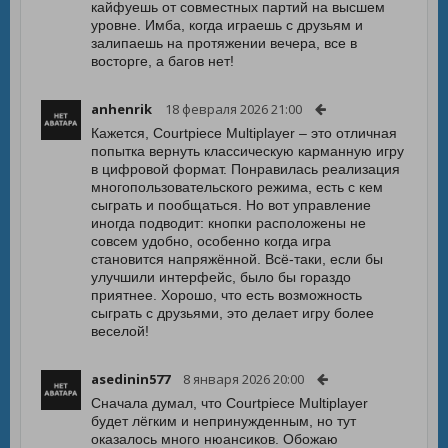
кайфуешь от совместных партий на высшем
уровне. Имба, когда играешь с друзьям и
залипаешь на протяжении вечера, все в
восторге, а багов нет!
anhenrik
18 февраля 2026 21:00
Кажется, Courtpiece Multiplayer – это отличная
попытка вернуть классическую карманную игру
в цифровой формат. Понравилась реализация
многопользовательского режима, есть с кем
сыграть и пообщаться. Но вот управление
иногда подводит: кнопки расположены не
совсем удобно, особенно когда игра
становится напряжённой. Всё-таки, если бы
улучшили интерфейс, было бы гораздо
приятнее. Хорошо, что есть возможность
сыграть с друзьями, это делает игру более
веселой!
asedinin577
8 января 2026 20:00
Сначала думал, что Courtpiece Multiplayer
будет лёгким и непринужденным, но тут
оказалось много нюансиков. Обожаю