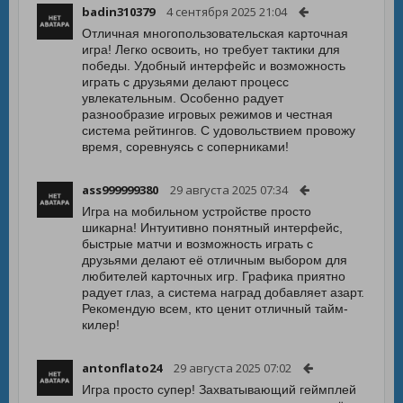
badin310379
4 сентября 2025 21:04
Отличная многопользовательская карточная
игра! Легко освоить, но требует тактики для
победы. Удобный интерфейс и возможность
играть с друзьями делают процесс
увлекательным. Особенно радует
разнообразие игровых режимов и честная
система рейтингов. С удовольствием провожу
время, соревнуясь с соперниками!
ass999999380
29 августа 2025 07:34
Игра на мобильном устройстве просто
шикарна! Интуитивно понятный интерфейс,
быстрые матчи и возможность играть с
друзьями делают её отличным выбором для
любителей карточных игр. Графика приятно
радует глаз, а система наград добавляет азарт.
Рекомендую всем, кто ценит отличный тайм-
килер!
antonflato24
29 августа 2025 07:02
Игра просто супер! Захватывающий геймплей