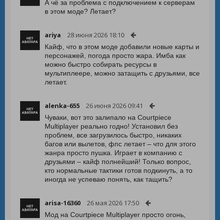
А чё за проблема с подключением к серверам
в этом моде? Летает?
ariya
28 июня 2026 18:10
Кайф, что в этом моде добавили новые карты и
персонажей, погода просто жара. Имба как
можно быстро собирать ресурсы в
мультиплеере, можно затащить с друзьями, все
летает.
alenka-655
26 июня 2026 09:41
Чуваки, вот это залипало на Courtpiece
Multiplayer реально годно! Установил без
проблем, все загрузилось быстро, никаких
багов или вылетов, фпс летает – что для этого
жанра просто пушка. Играет в компанию с
друзьями – кайф полнейший! Только вопрос,
кто нормальные тактики готов подкинуть, а то
иногда не успеваю понять, как тащить?
arisa-16360
26 мая 2026 17:50
Мод на Courtpiece Multiplayer просто огонь,