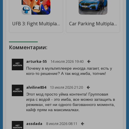
UFB 3: Fight Multiplayer Games [Много монет]
Car Parking Multiplayer [Много монет]
Комментарии:
arturka-55
14 июля 2026 19:40
Почему в мультиплеере иногда лагает, есть у
кого-то решение? А так мод имба, топчик!
alviline854
13 июля 2026 21:20
Этот мод просто уйма контента! Групповая
игра с водой - это имба, все можно затащить в
режимах, нет ни одного багованного момента,
кайф прям на максималках.
assdada
8 июля 2026 08:11