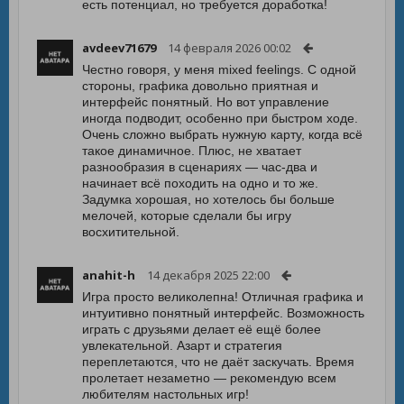
есть потенциал, но требуется доработка!
avdeev71679
14 февраля 2026 00:02
Честно говоря, у меня mixed feelings. С одной
стороны, графика довольно приятная и
интерфейс понятный. Но вот управление
иногда подводит, особенно при быстром ходе.
Очень сложно выбрать нужную карту, когда всё
такое динамичное. Плюс, не хватает
разнообразия в сценариях — час-два и
начинает всё походить на одно и то же.
Задумка хорошая, но хотелось бы больше
мелочей, которые сделали бы игру
восхитительной.
anahit-h
14 декабря 2025 22:00
Игра просто великолепна! Отличная графика и
интуитивно понятный интерфейс. Возможность
играть с друзьями делает её ещё более
увлекательной. Азарт и стратегия
переплетаются, что не даёт заскучать. Время
пролетает незаметно — рекомендую всем
любителям настольных игр!