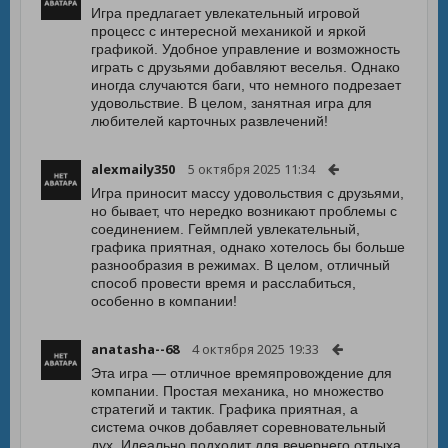
Игра предлагает увлекательный игровой
процесс с интересной механикой и яркой
графикой. Удобное управление и возможность
играть с друзьями добавляют веселья. Однако
иногда случаются баги, что немного подрезает
удовольствие. В целом, занятная игра для
любителей карточных развлечений!
alexmaily350
5 октября 2025 11:34
Игра приносит массу удовольствия с друзьями,
но бывает, что нередко возникают проблемы с
соединением. Геймплей увлекательный,
графика приятная, однако хотелось бы больше
разнообразия в режимах. В целом, отличный
способ провести время и расслабиться,
особенно в компании!
anatasha--68
4 октября 2025 19:33
Эта игра — отличное времяпровождение для
компании. Простая механика, но множество
стратегий и тактик. Графика приятная, а
система очков добавляет соревновательный
дух. Идеально подходит для вечернего отдыха