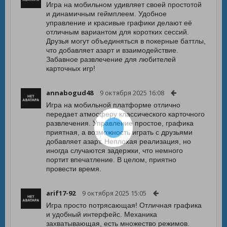
Игра на мобильном удивляет своей простотой
и динамичным геймплеем. Удобное
управление и красивые графики делают её
отличным вариантом для коротких сессий.
Друзья могут объединяться в покерные баттлы,
что добавляет азарт и взаимодействие.
Забавное развлечение для любителей
карточных игр!
annabogud48
9 октября 2025 16:08
Игра на мобильной платформе отлично
передает атмосферу классического карточного
развлечения. Управление простое, графика
приятная, а возможность играть с друзьями
добавляет азарт. Неплохая реализация, но
иногда случаются задержки, что немного
портит впечатление. В целом, приятно
провести время.
arif17-92
9 октября 2025 15:05
Игра просто потрясающая! Отличная графика
и удобный интерфейс. Механика
захватывающая, есть множество режимов.