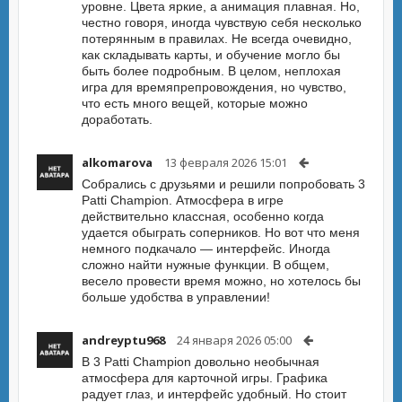
уровне. Цвета яркие, а анимация плавная. Но,
честно говоря, иногда чувствую себя несколько
потерянным в правилах. Не всегда очевидно,
как складывать карты, и обучение могло бы
быть более подробным. В целом, неплохая
игра для времяпрепровождения, но чувство,
что есть много вещей, которые можно
доработать.
alkomarova
13 февраля 2026 15:01
Собрались с друзьями и решили попробовать 3
Patti Champion. Атмосфера в игре
действительно классная, особенно когда
удается обыграть соперников. Но вот что меня
немного подкачало — интерфейс. Иногда
сложно найти нужные функции. В общем,
весело провести время можно, но хотелось бы
больше удобства в управлении!
andreyptu968
24 января 2026 05:00
В 3 Patti Champion довольно необычная
атмосфера для карточной игры. Графика
радует глаз, и интерфейс удобный. Но стоит