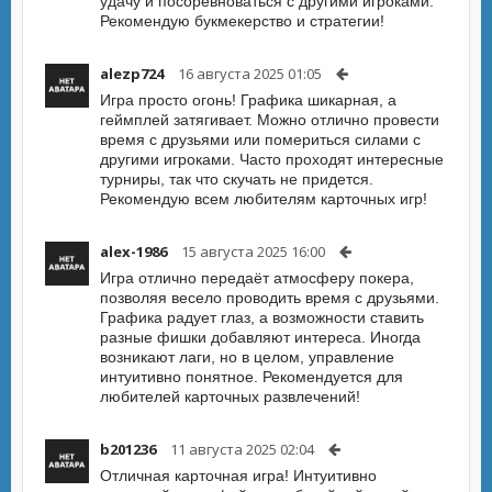
удачу и посоревноваться с другими игроками.
Рекомендую букмекерство и стратегии!
alezp724
16 августа 2025 01:05
Игра просто огонь! Графика шикарная, а
геймплей затягивает. Можно отлично провести
время с друзьями или помериться силами с
другими игроками. Часто проходят интересные
турниры, так что скучать не придется.
Рекомендую всем любителям карточных игр!
alex-1986
15 августа 2025 16:00
Игра отлично передаёт атмосферу покера,
позволяя весело проводить время с друзьями.
Графика радует глаз, а возможности ставить
разные фишки добавляют интереса. Иногда
возникают лаги, но в целом, управление
интуитивно понятное. Рекомендуется для
любителей карточных развлечений!
b201236
11 августа 2025 02:04
Отличная карточная игра! Интуитивно