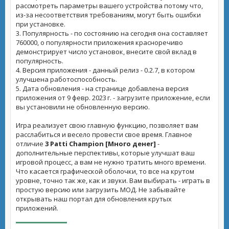
рассмотреть параметры вашего устройства потому что,
из-за несоответствия требованиям, могут быть ошибки
при установке.
3. Популярность - по состоянию на сегодня она составляет
760000, о популярности приложения красноречиво
демонстрирует число установок, внесите свой вклад в
популярность.
4. Версия приложения - данный релиз - 0.2.7, в котором
улучшена работоспособность.
5. Дата обновления - на странице добавлена версия
приложения от 9 февр. 2023 г. - загрузите приложение, если
вы установили не обновленную версию.
Игра реализует свою главную функцию, позволяет вам
расслабиться и весело провести свое время. Главное
отличие
3 Patti Champion [Много денег]
-
дополнительные перспективы, которые улучшат ваш
игровой процесс, а вам не нужно тратить много времени.
Что касается графической оболочки, то все на крутом
уровне, точно так же, как и звуки. Вам выбирать - играть в
простую версию или загрузить МОД. Не забывайте
открывать наш портал для обновления крутых
приложений.