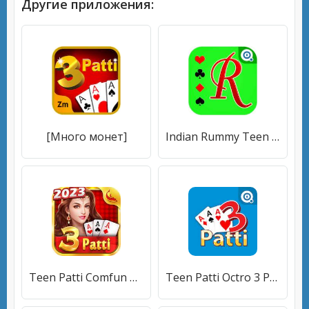
Другие приложения:
[Много монет]
Indian Rummy Teen Patti Rummy [Бесплатные покупки]
Teen Patti Comfun Card Online [Бесплатные покупки]
Teen Patti Octro 3 Patti Rummy [Много денег]