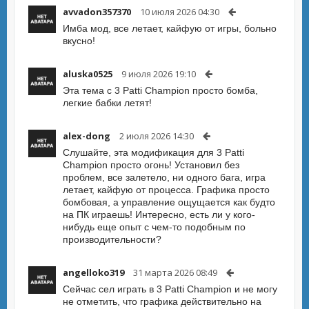
avvadon357370
10 июля 2026 04:30
Имба мод, все летает, кайфую от игры, больно
вкусно!
aluska0525
9 июля 2026 19:10
Эта тема с 3 Patti Champion просто бомба,
легкие бабки летят!
alex-dong
2 июля 2026 14:30
Слушайте, эта модификация для 3 Patti
Champion просто огонь! Установил без
проблем, все залетело, ни одного бага, игра
летает, кайфую от процесса. Графика просто
бомбовая, а управление ощущается как будто
на ПК играешь! Интересно, есть ли у кого-
нибудь еще опыт с чем-то подобным по
производительности?
angelloko319
31 марта 2026 08:49
Сейчас сел играть в 3 Patti Champion и не могу
не отметить, что графика действительно на