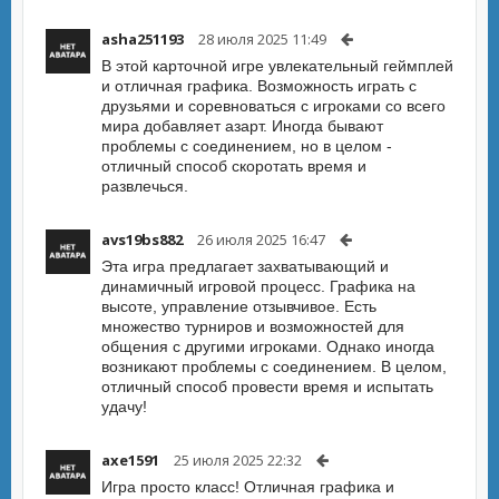
asha251193
28 июля 2025 11:49
В этой карточной игре увлекательный геймплей
и отличная графика. Возможность играть с
друзьями и соревноваться с игроками со всего
мира добавляет азарт. Иногда бывают
проблемы с соединением, но в целом -
отличный способ скоротать время и
развлечься.
avs19bs882
26 июля 2025 16:47
Эта игра предлагает захватывающий и
динамичный игровой процесс. Графика на
высоте, управление отзывчивое. Есть
множество турниров и возможностей для
общения с другими игроками. Однако иногда
возникают проблемы с соединением. В целом,
отличный способ провести время и испытать
удачу!
axe1591
25 июля 2025 22:32
Игра просто класс! Отличная графика и