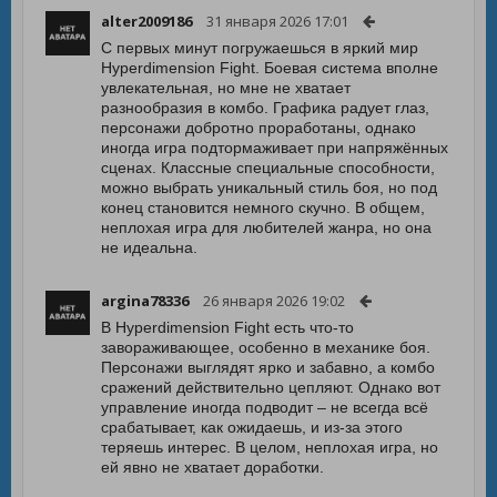
alter2009186
31 января 2026 17:01
С первых минут погружаешься в яркий мир
Hyperdimension Fight. Боевая система вполне
увлекательная, но мне не хватает
разнообразия в комбо. Графика радует глаз,
персонажи добротно проработаны, однако
иногда игра подтормаживает при напряжённых
сценах. Классные специальные способности,
можно выбрать уникальный стиль боя, но под
конец становится немного скучно. В общем,
неплохая игра для любителей жанра, но она
не идеальна.
argina78336
26 января 2026 19:02
В Hyperdimension Fight есть что-то
завораживающее, особенно в механике боя.
Персонажи выглядят ярко и забавно, а комбо
сражений действительно цепляют. Однако вот
управление иногда подводит – не всегда всё
срабатывает, как ожидаешь, и из-за этого
теряешь интерес. В целом, неплохая игра, но
ей явно не хватает доработки.