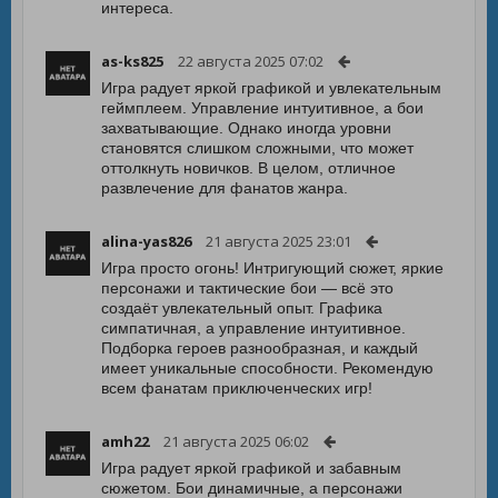
интереса.
as-ks825
22 августа 2025 07:02
Игра радует яркой графикой и увлекательным
геймплеем. Управление интуитивное, а бои
захватывающие. Однако иногда уровни
становятся слишком сложными, что может
оттолкнуть новичков. В целом, отличное
развлечение для фанатов жанра.
alina-yas826
21 августа 2025 23:01
Игра просто огонь! Интригующий сюжет, яркие
персонажи и тактические бои — всё это
создаёт увлекательный опыт. Графика
симпатичная, а управление интуитивное.
Подборка героев разнообразная, и каждый
имеет уникальные способности. Рекомендую
всем фанатам приключенческих игр!
amh22
21 августа 2025 06:02
Игра радует яркой графикой и забавным
сюжетом. Бои динамичные, а персонажи