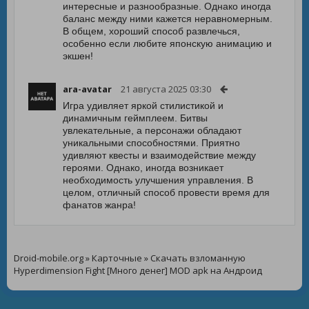
интересные и разнообразные. Однако иногда
баланс между ними кажется неравномерным.
В общем, хороший способ развлечься,
особенно если любите японскую анимацию и
экшен!
ara-avatar
21 августа 2025 03:30
Игра удивляет яркой стилистикой и
динамичным геймплеем. Битвы
увлекательные, а персонажи обладают
уникальными способностями. Приятно
удивляют квесты и взаимодействие между
героями. Однако, иногда возникает
необходимость улучшения управления. В
целом, отличный способ провести время для
фанатов жанра!
Droid-mobile.org
»
Карточные
» Скачать взломанную
Hyperdimension Fight [Много денег] MOD apk на Андроид