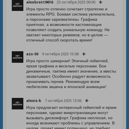
alexbrett9616
25 октября 2025 00:00
Игра просто отлично сочетает стратегию и
элементы RPG. Боевая система увлекательна,
а персонажи харизматичны. Графика
приятная, а возможности кастомизации
позволяют создать уникальную команду. Не
хватает некоторых режимов, но в целом —
отличный способ скоротать время!
azs-50
9 октября 2025 15:08
Игра просто шикарная! Эпичный геймплей,
яркая графика и веселые персонажи. Бои
динамичные, тактика имеет значение, а квесты
захватывают. Особенно радует возможность
прокачивать героев. Рекомендую всем
любителям экшена и японской анимации!
alexis-k
7 октября 2025 13:06
Игра предлагает интересный геймплей и яркие
персонажи, однако микротранзакции могут
вызывать дискомфорт. Графика неплохая, но
иногда возникают проблемы с управлением. В
целом, проект имеет потенциал, но требует