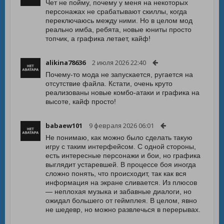
Чет не пойму, почему у меня на некоторых
персонажах не срабатывают скиллы, когда
переключаюсь между ними. Но в целом мод
реально имба, ребята, новые юниты просто
топчик, а графика летает, кайф!
alikina78636
2 июля 2026 22:40
Почему-то мода не запускается, ругается на
отсутствие файла. Кстати, очень круто
реализованы новые комбо-атаки и графика на
высоте, кайф просто!
babaew101
9 февраля 2026 06:01
Не понимаю, как можно было сделать такую
игру с таким интерфейсом. С одной стороны,
есть интересные персонажи и бои, но графика
выглядит устаревшей. В процессе боя иногда
сложно понять, что происходит, так как вся
информация на экране сливается. Из плюсов
— неплохая музыка и забавные диалоги, но
ожидал большего от геймплея. В целом, явно
не шедевр, но можно развлечься в перерывах.