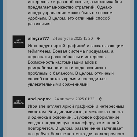
интересные и разнообразные, а механика боя
предлагает множество стратегий. Однако
иногда управление может быть не совсем
удобным. В целом, это отличный способ
развлечься!
allegra777
24 августа 2025 15:30
Игра радует яркой графикой и захватывающим
геймплеем. Боевая система продумана, а
персонажи разнообразны и интересны.
Возможность кастомизации adds к
реиграбельности, но иногда возникают
проблемы с балансом. В целом, отличный
способ скоротать время и насладиться
увлекательными сражениями!
and-popov
24 августа 2025 01:33
Игра впечатляет яркой графикой и интересным
сюжетом. Бои динамичные, а механика проста
и одинока в освоении. Звуковое оформление
создает подходящую атмосферу, хотя порой
повторяется. В целом, развлечение затягивает,
но требует больше контента для долгосрочного