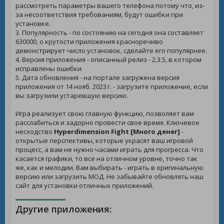
рассмотреть параметры вашего телефона потому что, из-
за несоответствия требованиям, будут ошибки при
установке.
3. Популярность - по состоянию на сегодня она составляет
630000, о крутости приложения красноречиво
демонстрирует число установок, сделайте его популярнее.
4. Версия приложения - описанный релиз - 2.3.5, в котором
исправлены ошибки.
5. Дата обновления - на портале загружена версия
приложения от 14 нояб. 2023 г. - загрузите приложение, если
вы загрузили устаревшую версию.
Игра реализует свою главную функцию, позволяет вам
расслабиться и задорно провести свое время. Ключевое
несходство
Hyperdimension Fight [Много денег]
-
открытые перспективы, которые украсят ваш игровой
процесс, а вам не нужно часами играть для прогресса. Что
касается графики, то все на отличном уровне, точно так
же, как и мелодии. Вам выбирать - играть в оригинальную
версию или загрузить МОД. Не забывайте обновлять наш
сайт для установки отличных приложений.
Другие приложения: