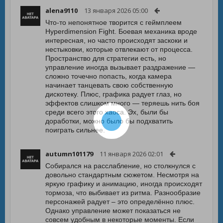
alena9110
13 января 2026 05:00
Что-то непонятное творится с геймплеем
Hyperdimension Fight. Боевая механика вроде
интересная, но часто происходят заскоки и
нестыковки, которые отвлекают от процесса.
Пространство для стратегии есть, но
управление иногда вызывает раздражение —
сложно точечно попасть, когда камера
начинает танцевать свою собственную
дискотеку. Плюс, графика радует глаз, но
эффектов слишком много — теряешь нить боя
среди всего этого хаоса. Эх, были бы
доработки, можно было бы подхватить
поиграть сильнее.
autumn101179
11 января 2026 02:01
Собирался на расслабление, но столкнулся с
довольно стандартным сюжетом. Несмотря на
яркую графику и анимацию, иногда происходят
тормоза, что выбивает из ритма. Разнообразие
персонажей радует – это определённо плюс.
Однако управление может показаться не
совсем удобным в некоторые моменты. Если