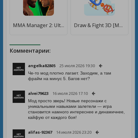
MMA Manager 2: Ultimate Fight [Много денег]
Draw & Fight 3D [Много денег]
Комментарии:
angelka82805
25 июля 2026 19:30
Че-то мод плотно лагает. Заходим, а там
фрайм на минус 5. Багов нет?
alvei79623
16 июля 2026 17:10
Мод просто зверь! Новые персонажи с
уникальными навыками залетели — игра
становится намного интереснее и динамичнее,
кайфую от каждого боя!
alifas-92367
14 июля 2026 23:20