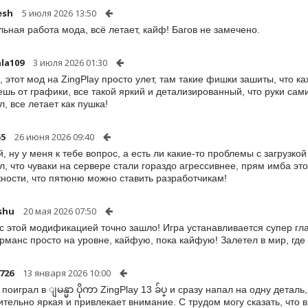
esh
5 июля 2026 13:50
ьная работа мода, всё летает, кайф! Багов не замечено.
ala109
3 июля 2026 01:30
, этот мод на ZingPlay просто улет, там такие фишки зашиты, что 
шь от графики, все такой яркий и детализированный, что руки сам
л, все летает как пушка!
55
26 июня 2026 09:40
, ну у меня к тебе вопрос, а есть ли какие-то проблемы с загрузко
л, что чуваки на сервере стали гораздо агрессивнее, прям имба э
ности, что пятюню можно ставить разработчикам!
shu
20 мая 2026 07:50
 с этой модификацией точно зашло! Игра устанавливается супер глад
манс просто на уровне, кайфую, пока кайфую! Залетел в мир, где 
726
13 января 2026 10:00
 поиграл в ျမန္မာ ပိုကာ ZingPlay 13 ခ်ပ္ и сразу напал на одну дета
ительно яркая и привлекает внимание. С трудом могу сказать, что 