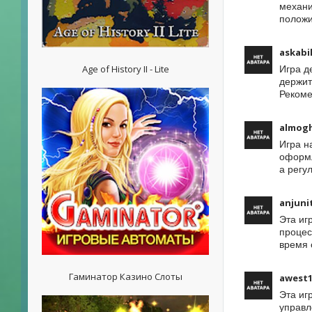
механи
положи
askabi
Age of History II - Lite
Игра д
держит
Рекоме
almog
Игра н
оформл
а регу
anjuni
Эта иг
процес
время 
Гаминатор Казино Слоты
awest1
Эта иг
управл