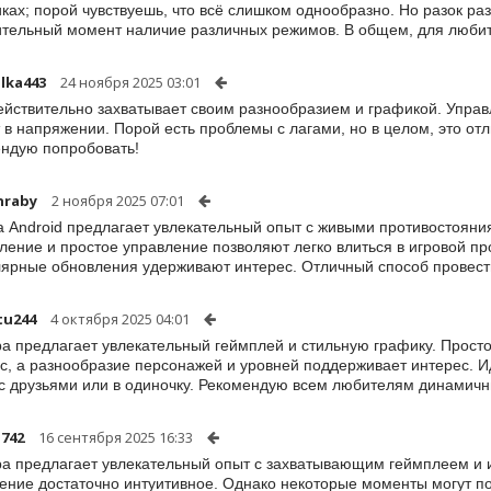
ках; порой чувствуешь, что всё слишком однообразно. Но разок ра
тельный момент наличие различных режимов. В общем, для любит
llka443
24 ноября 2025 03:01
ействительно захватывает своим разнообразием и графикой. Управ
 в напряжении. Порой есть проблемы с лагами, но в целом, это о
ндую попробовать!
hraby
2 ноября 2025 07:01
а Android предлагает увлекательный опыт с живыми противостояни
ение и простое управление позволяют легко влиться в игровой пр
лярные обновления удерживают интерес. Отличный способ провести
tu244
4 октября 2025 04:01
ра предлагает увлекательный геймплей и стильную графику. Просто
с, а разнообразие персонажей и уровней поддерживает интерес. И
с друзьями или в одиночку. Рекомендую всем любителям динамичн
742
16 сентября 2025 16:33
ра предлагает увлекательный опыт с захватывающим геймплеем и 
ение достаточно интуитивное. Однако некоторые моменты могут по