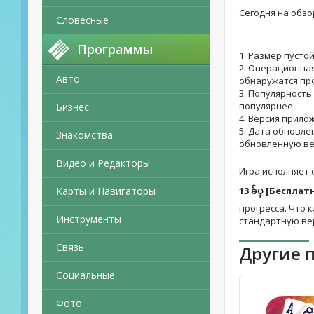
Сегодня на обзо
Словесные
Программы
1. Размер пусто
2. Операционная
Авто
обнаружатся пр
3. Популярность
популярнее.
Бизнес
4. Версия прило
5. Дата обновле
Знакомства
обновленную ве
Видео и Редакторы
Игра исполняет 
Карты и Навигаторы
13 ခ်ပ္ [Беспла
прогресса. Что к
Инструменты
стандартную ве
Связь
Другие 
Социальные
Фото