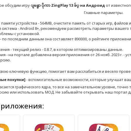
ре обсудим игру
ျမန္မာ ပိုကာ ZingPlay 13 ခ်ပ္ на Андроид
от известного
Главные параметры.
й памяти устройства - 564MB, очистите память от старых игр, файлов 
 система - Android 8+, рекомендуем рассмотреть параметры вашего 
облемы с установкой.
 - по последним данным она составляет 890000, о рейтинге приложен
жения - текущий релиз - 0.8.7, в котором оптимизированы данные.
ния - на портале добавлена версия приложения от 26 нояб. 2023 г. - 
рсию.
свою ключевую функцию, помогает вам расслабиться и весело прове
тные покупки]
- вспомогательные возможности, которые улучшат ваш 
асается графического ядра, то все на замечательном уровне, точно та
рсию или использовать МОД. Не забывайте открывать наш портал д
приложения: