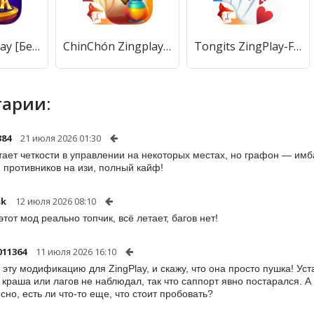
Batak ZingPlay [Бесплатные покупки]
ChinChón Zingplay Juego Online [Бесплатные покупки]
Tongits ZingPlay-Fun Challenge [Бесплатные покупки]
арии:
384
21 июля 2026 01:30
тает четкости в управлении на некоторых местах, но графон — имба
 противников на изи, полный кайф!
sk
12 июля 2026 08:10
этот мод реально топчик, всё летает, багов нет!
011364
11 июля 2026 16:10
 эту модификацию для ZingPlay, и скажу, что она просто пушка! Уст
, краша или лагов не наблюдал, так что саппорт явно постарался. 
сно, есть ли что-то еще, что стоит пробовать?