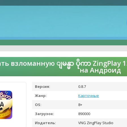
ть взломанную ျမန္မာ ပိုကာ ZingPlay 1
на Андроид
Версия:
0.8.7
Жанр:
Карточные
OS:
8+
Загрузок:
890000
Издатель:
VNG ZingPlay Studio