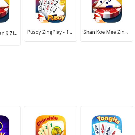
Pusoy ZingPlay - 13 cards game [Много денег]
Shan Koe Mee ZingPlay [Мод меню]
ရှမ်းကိုးမီး Shan 9 ZingPlay [Много монет]