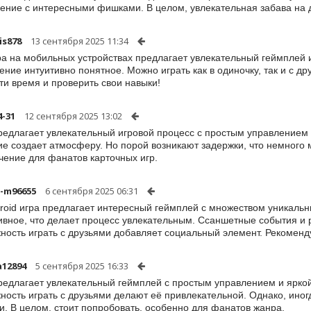
ение с интересными фишками. В целом, увлекательная забава на д
is878
13 сентября 2025 11:34
ра на мобильных устройствах предлагает увлекательный геймплей 
ение интуитивно понятное. Можно играть как в одиночку, так и с д
ти время и проверить свои навыки!
4-31
12 сентября 2025 13:02
редлагает увлекательный игровой процесс с простым управлением
ие создает атмосферу. Но порой возникают задержки, что немного
чение для фанатов карточных игр.
-m96655
6 сентября 2025 06:31
roid игра предлагает интересный геймплей с множеством уникальн
ивное, что делает процесс увлекательным. Ссаншетные события и 
ность играть с друзьями добавляет социальный элемент. Рекоменд
a12894
5 сентября 2025 16:33
редлагает увлекательный геймплей с простым управлением и ярко
ность играть с друзьями делают её привлекательной. Однако, ино
ки. В целом, стоит попробовать, особенно для фанатов жанра.