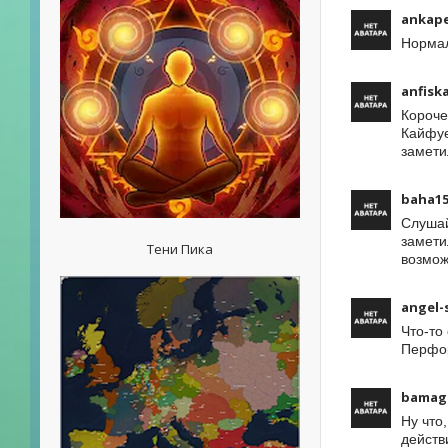
ankap
Нормал
anfisk
Короче
Кайфуе
замети
baha1
Слушай
замети
Тени Пика
возмож
angel-
Что-то
Перфор
bamag
Ну что,
действ