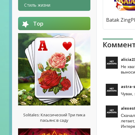
Стиль жизни
Top
Коммент
alicia2
Не хва
выноси
astra-
Чувак, 
alexes
Solitales: Классический Три пика
Скачал
пасьянс в саду
летает
Интере