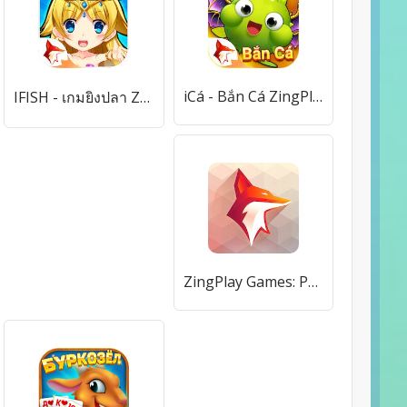
iCá - Bắn Cá ZingPlay VNG [Много денег]
IFISH - เกมยิงปลา ZINGPLAY [Много монет]
ZingPlay Games: Pool & Casual [Бесплатные покупки]