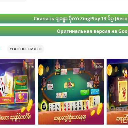
Скачать ျမန္မာ ပိုကာ ZingPlay 13 ခ်ပ္ [Б
Оригинальная версия на Goog
YOUTUBE ВИДЕО