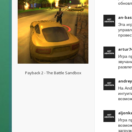
обновл
an-bas
Эта иг
управл
провес
artur7
Игра п
звучан
развле
Payback 2 - The Battle Sandbox
andrey
На And
интуит
возмож
aljonk
Игра п
возмож
загруз