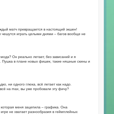
каждый матч превращается в настоящий экшен!
и чешутся играть целыми днями – багов вообще не
й мода? Он реально летает, без зависаний и я
то. Пушка в плане новых фишек, такие няшные скины и
ко, ни одного глюка, всё летает как надо.
всё на max, вы уже пробовали эту фичу?
ль, которая меня зацепила – графика. Она
в игре не хватает разнообразия в геймплейных