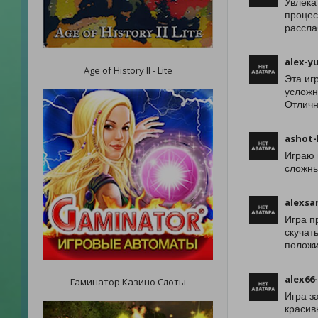
Увлека
процес
рассла
alex-y
Age of History II - Lite
Эта иг
усложн
Отличн
ashot-
Играю 
сложны
alexsa
Игра п
скучат
положи
alex66-
Гаминатор Казино Слоты
Игра з
красив