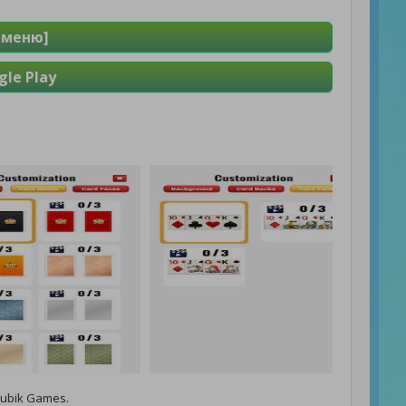
д меню]
le Play
ubik Games.