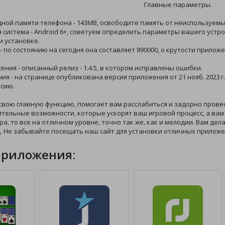
Главные параметры.
дной памяти телефона - 143MB, освободите память от неиспользуемых
 система - Android 6+, советуем определить параметры вашего устро
и установке.
 - по состоянию на сегодня она составляет 890000, о крутости прило
жения - описанный релиз - 1.4.5, в котором исправлены ошибки.
ния - на странице опубликована версия приложения от 21 нояб. 2023 г
сию.
свою главную функцию, помогает вам расслабиться и задорно прове
ительные возможности, которые ускорят ваш игровой процесс, а вам
ра, то все на отличном уровне, точно так же, как и мелодии. Вам де
. Не забывайте посещать наш сайт для установки отличных приложе
приложения: