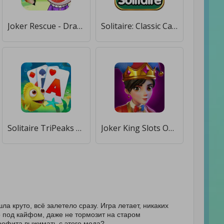
Joker Rescue - Draw to Save [Много монет]
Solitaire: Classic Card Games [Мод меню]
Solitaire TriPeaks Fish [Мод меню]
Joker King Slots Online [Много денег]
ла круто, всё залетело сразу. Игра летает, никаких
о под кайфом, даже не тормозит на старом
профита выжимать с этого мода?