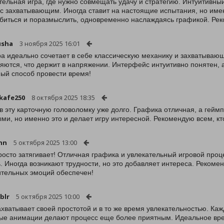
тельная игра, где нужно совмещать удачу и стратегию. Интуитив
с захватывающим. Иногда ставит на настоящие испытания, но имен
биться и поразмыслить, одновременно наслаждаясь графикой. Рек
usha
3 ноября 2025 16:01
ра идеально сочетает в себе классическую механику и захватываю
яются, что держит в напряжении. Интерфейс интуитивно понятен, 
ый способ провести время!
kafe250
8 октября 2025 18:35
в эту карточную головоломку уже долго. Графика отличная, а геймп
ми, но именно это и делает игру интересной. Рекомендую всем, кт
nn
5 октября 2025 13:00
росто затягивает! Отличная графика и увлекательный игровой проц
ь. Иногда возникают трудности, но это добавляет интереса. Реком
тельных эмоций обеспечен!
blr
5 октября 2025 10:00
ахватывает своей простотой и в то же время увлекательностью. Ка
ые анимации делают процесс еще более приятным. Идеальное вр