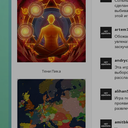
Сольны
сделан
выбива
этой и
artem7
Обожаю
увлека
заскуча
andryc
Эта иг
Тени Пика
выборо
рассла
alihan
Игра п
прояви
развле
amitb