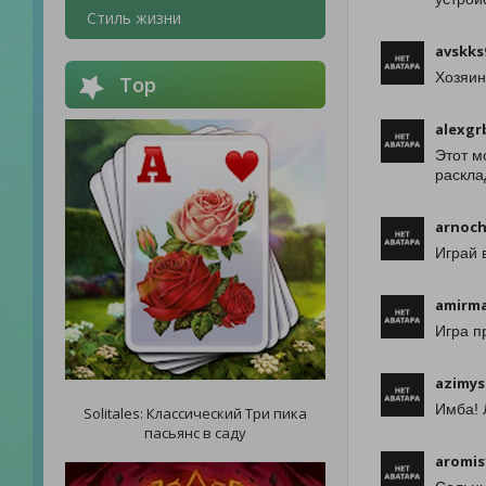
Стиль жизни
avskks
Хозяин
Top
alexgr
Этот м
раскла
arnoch
Играй в
amirm
Игра п
azimys
Имба! 
Solitales: Классический Три пика
пасьянс в саду
aromis