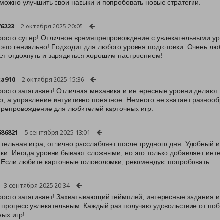
 можно улучшить свои навыки и попробовать новые стратегии.
76223
2 октября 2025 20:05
росто супер! Отличное времяпрепровождение с увлекательными у
 это гениально! Подходит для любого уровня подготовки. Очень л
чет отдохнуть и зарядиться хорошим настроением!
xa910
2 октября 2025 15:36
росто затягивает! Отличная механика и интересные уровни делают
о, а управление интуитивно понятное. Немного не хватает разнооб
репровождение для любителей карточных игр.
686821
5 сентября 2025 13:01
тельная игра, отлично расслабляет после трудного дня. Удобный 
ки. Иногда уровни бывают сложными, но это только добавляет инте
 Если любите карточные головоломки, рекомендую попробовать.
3 сентября 2025 20:34
росто затягивает! Захватывающий геймплей, интересные задания и
 процесс увлекательным. Каждый раз получаю удовольствие от по
ных игр!