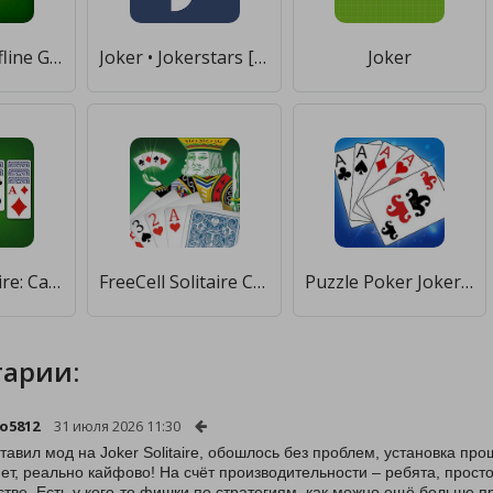
Solitaire - Offline Games [Мод меню]
Joker • Jokerstars [Бесплатные покупки]
Joker
Spider Solitaire: Card Games [Мод меню]
FreeCell Solitaire Classic [Мод меню]
Puzzle Poker Joker's Wild [Много монет]
арии:
o5812
31 июля 2026 11:30
ставил мод на Joker Solitaire, обошлось без проблем, установка прош
нет, реально кайфово! На счёт производительности – ребята, прост
стве. Есть у кого-то фишки по стратегиям, как можно ещё больше 