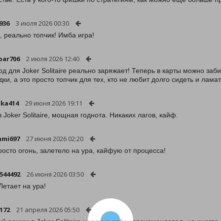
936
3 июля 2026 00:30
, реально топчик! Имба игра!
bar706
2 июля 2026 12:40
од для Joker Solitaire реально заряжает! Теперь в карты можно за
дки, а это просто топчик для тех, кто не любит долго сидеть и ламат
ka414
29 июня 2026 19:11
 Joker Solitaire, мощная годнота. Никаких лагов, кайф.
ami697
27 июня 2026 02:20
росто огонь, залетело на ура, кайфую от процесса!
544492
26 июня 2026 03:50
Летает на ура!
172
21 апреля 2026 05:50