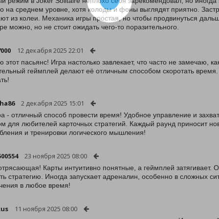
й режим в Joker Solitaire неплохо себя зарекомендовал, но иногда
о на среднем уровне, хотя колоды и фоны выглядят приятно. Застр
ют из колеи. Механика игры простая, но чтобы продвинуться дальш
гре можно, но не стоит ожидать чего-то поразительного.
000
12 декабря 2025 22:01
 этот пасьянс! Игра настолько завлекает, что часто не замечаю, к
тельный геймплей делают её отличным способом скоротать время. 
ть!
ha86
2 декабря 2025 15:01
ра - отличный способ провести время! Удобное управление и зах
м для любителей карточных стратегий. Каждый раунд приносит нов
бления и тренировки логического мышления!
500554
23 ноября 2025 08:00
отрясающая! Карты интуитивно понятные, а геймплей затягивает. О
ть стратегию. Иногда запускает адреналин, особенно в сложных с
чения в любое время!
kus
11 ноября 2025 08:00