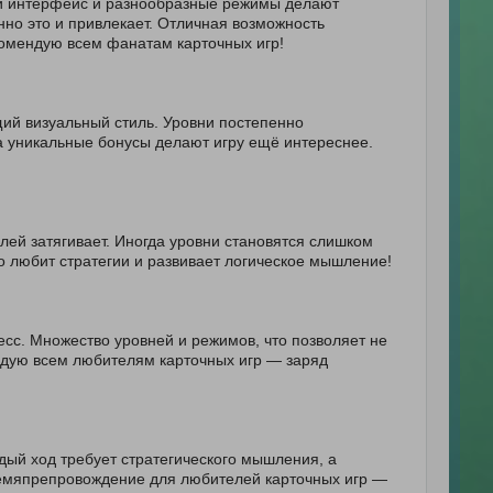
ный интерфейс и разнообразные режимы делают
но это и привлекает. Отличная возможность
омендую всем фанатам карточных игр!
щий визуальный стиль. Уровни постепенно
а уникальные бонусы делают игру ещё интереснее.
лей затягивает. Иногда уровни становятся слишком
о любит стратегии и развивает логическое мышление!
есс. Множество уровней и режимов, что позволяет не
ендую всем любителям карточных игр — заряд
ждый ход требует стратегического мышления, а
емяпрепровождение для любителей карточных игр —