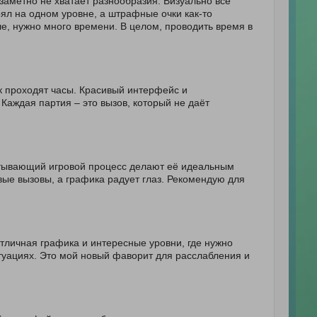
 заметно не хватает разнообразия. Визуально все
ял на одном уровне, а штрафные очки как-то
е, нужно много времени. В целом, проводить время в
ак проходят часы. Красивый интерфейс и
Каждая партия – это вызов, который не даёт
ватывающий игровой процесс делают её идеальным
ые вызовы, а графика радует глаз. Рекомендую для
тличная графика и интересные уровни, где нужно
итуациях. Это мой новый фаворит для расслабления и