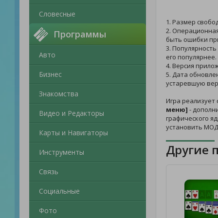
Словесные
1. Размер свобо
2. Операционная
Программы
быть ошибки пр
3. Популярность
Авто
его популярнее.
4. Версия прило
Бизнес
5. Дата обновле
устаревшую вер
Знакомства
Игра реализует 
меню]
- дополн
Видео и Редакторы
графического яд
установить МОД
Карты и Навигаторы
Другие 
Инструменты
Связь
Социальные
Фото