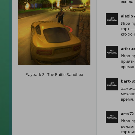
всегда
alexio
Игра п
карт —
кто хо
arikru
Игра п
приятн
времяп
Payback 2 - The Battle Sandbox
bart-8
Замеча
механи
время.
arts72
Игра п
делает
карточ