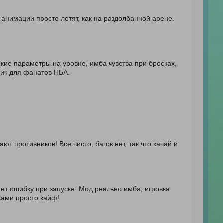
 анимации просто летят, как на раздолбанной арене.
ские параметры на уровне, имба чувства при бросках,
чик для фанатов НБА.
ют противников! Все чисто, багов нет, так что качай и
ает ошибку при запуске. Мод реально имба, игровка
ками просто кайф!