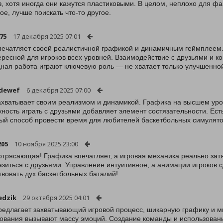
в, хотя иногда они кажутся пластиковыми. В целом, неплохо для фа
ое, лучше поискать что-то другое.
75
17 декабря 2025 07:01
печатляет своей реалистичной графикой и динамичным геймплеем
ересной для игроков всех уровней. Взаимодействие с друзьями и к
ная работа играют ключевую роль — не хватает только улучшенной
dewef
6 декабря 2025 07:00
ахватывает своим реализмом и динамикой. Графика на высшем уров
ность играть с друзьями добавляет элемент состязательности. Есть
ый способ провести время для любителей баскетбольных симулято
205
10 ноября 2025 23:00
отрясающая! Графика впечатляет, а игровая механика реально затя
азиться с друзьями. Управление интуитивное, а анимации игроков
твовать дух баскетбольных баталий!
edzik
29 октября 2025 04:01
редлагает захватывающий игровой процесс, шикарную графику и мн
ования вызывают массу эмоций. Создание команды и использование