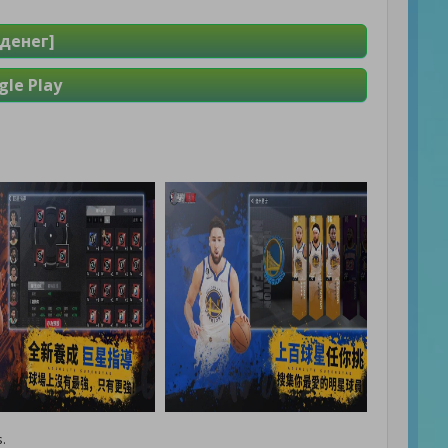
денег]
le Play
.