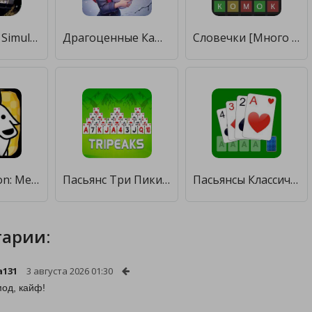
Transit Drift Simulator [Много денег]
Драгоценные Камни Три в Ряд [Много денег]
Словечки [Много денег]
Wolf Evolution: Merge Wild Dog [Много денег]
Пасьянс Три Пики [Много денег]
Пасьянсы Классическая Эра Игры [Много денег]
арии:
a131
3 августа 2026 01:30
од, кайф!