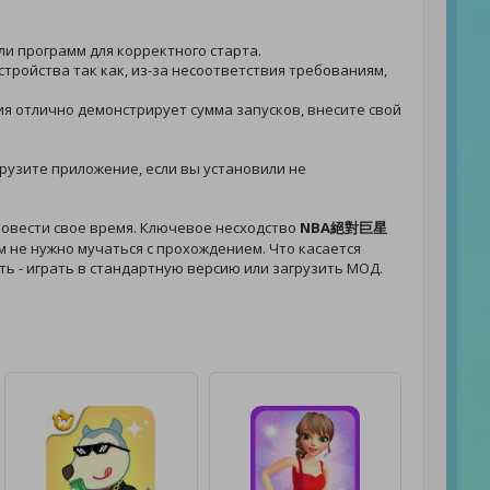
или программ для корректного старта.
стройства так как, из-за несоответствия требованиям,
ния отлично демонстрирует сумма запусков, внесите свой
агрузите приложение, если вы установили не
ровести свое время. Ключевое несходство
NBA絕對巨星
м не нужно мучаться с прохождением. Что касается
ать - играть в стандартную версию или загрузить МОД.