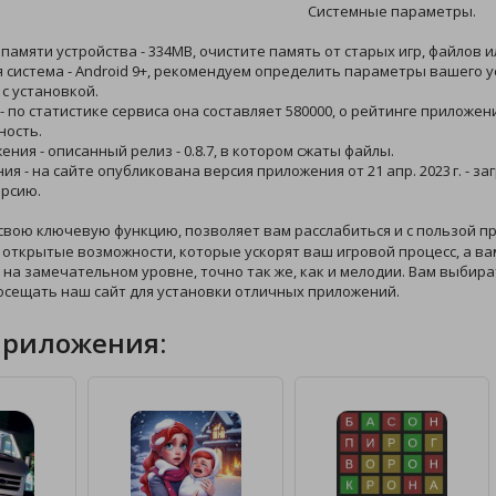
Системные параметры.
 памяти устройства - 334MB, очистите память от старых игр, файлов 
 система - Android 9+, рекомендуем определить параметры вашего у
с установкой.
 - по статистике сервиса она составляет 580000, о рейтинге приложе
ность.
ения - описанный релиз - 0.8.7, в котором сжаты файлы.
ия - на сайте опубликована версия приложения от 21 апр. 2023 г. - з
рсию.
свою ключевую функцию, позволяет вам расслабиться и с пользой п
 открытые возможности, которые ускорят ваш игровой процесс, а ва
е на замечательном уровне, точно так же, как и мелодии. Вам выбир
осещать наш сайт для установки отличных приложений.
приложения: