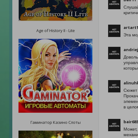
Слушай
критич
artart
Age of History II - Lite
Эта мо
andrie
Доволь
управл
которы
alinuh
Сюжет 
Прокач
элемен
в цело
bair68
Гаминатор Казино Слоты
Может,
механи