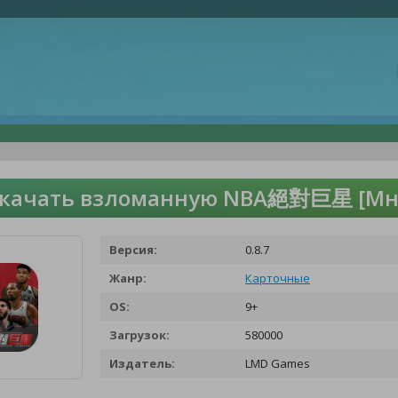
качать взломанную NBA絕對巨星 [Мно
Версия:
0.8.7
Жанр:
Карточные
OS:
9+
Загрузок:
580000
Издатель:
LMD Games