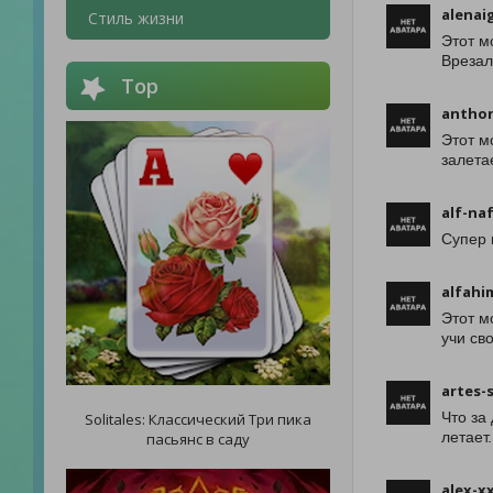
alenai
Стиль жизни
Этот м
Врезалс
Top
antho
Этот м
залета
alf-na
Супер 
alfahi
Этот м
учи св
artes-
Что за
Solitales: Классический Три пика
летает
пасьянс в саду
alex-x