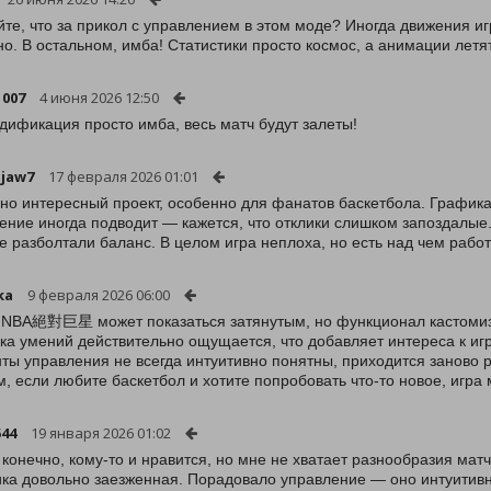
те, что за прикол с управлением в этом моде? Иногда движения иг
но. В остальном, имба! Статистики просто космос, а анимации летя
1007
4 июня 2026 12:50
дификация просто имба, весь матч будут залеты!
jjaw7
17 февраля 2026 01:01
но интересный проект, особенно для фанатов баскетбола. Графика 
ение иногда подводит — кажется, что отклики слишком запоздалые
е разболтали баланс. В целом игра неплоха, но есть над чем работ
ka
9 февраля 2026 06:00
NBA絕對巨星 может показаться затянутым, но функционал кастомизац
ка умений действительно ощущается, что добавляет интереса к игр
ты управления не всегда интуитивно понятны, приходится заново 
м, если любите баскетбол и хотите попробовать что-то новое, игра 
544
19 января 2026 01:02
 конечно, кому-то и нравится, но мне не хватает разнообразия ма
ка довольно заезженная. Порадовало управление — оно интуитивн