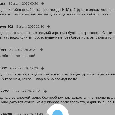
gna
10 июля 2026 00:50
од - чистейшая кайфота! Все звезды NBA кайфуют в одном месте, а
я в кого-то, а тут как раз закрутка и дальний шот - имба полная!
nyon502
8 июля 2026 22:10
од просто кайф, с ним каждый игрок как будто на кроссовке! Статит
ет как надо, финты просто пушечные, без багов и лагов, самый топ
f804
7 июля 2026 08:21
имба, летает просто!
m772
6 июля 2026 19:20
од просто огонь, глядишь, как все игроки мощно дриблят и раскачива
оих корешей, как за шквар в NBA раскидывать!
sky255
4 июля 2026 20:51
 дела с установкой мода, без проблем закидывается, но иногда выд
. Мяч укатится лучше, чем у любого баскетболиста, а фишки с навы
xx99698
3 июля 2026 11:40