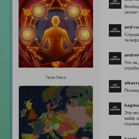
Вообще
летает
and-ru
Слушай
телефо
andrei
Что за
отраба
Тени Пика
alkast
Почему
bagmu
Эта мо
кайф з
сталки
bair11