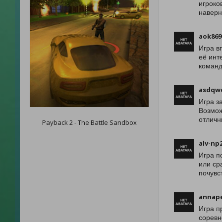
игроко
наверн
aok869
Игра в
её инт
команд
asdqw
Игра з
Возмож
отличн
Payback 2 - The Battle Sandbox
alv-np
Игра п
или ср
почувс
annap
Игра п
соревн