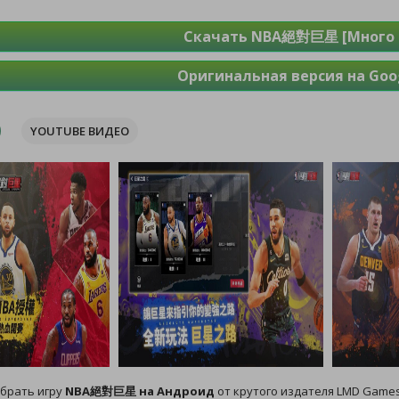
Скачать NBA絕對巨星 [Много 
Оригинальная версия на Goog
YOUTUBE ВИДЕО
брать игру
NBA絕對巨星 на Андроид
от крутого издателя LMD Games