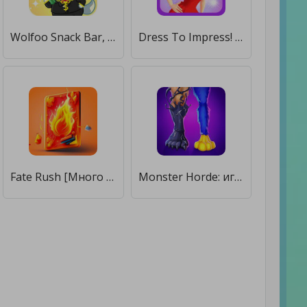
Wolfoo Snack Bar, Restaurant [Много денег]
Dress To Impress! [Много денег]
Fate Rush [Много денег]
Monster Horde: игра в прятки [Много денег]