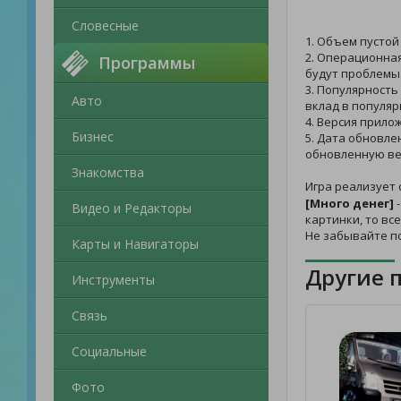
Словесные
1. Объем пустой
2. Операционная
Программы
будут проблемы 
3. Популярность
Авто
вклад в популяр
4. Версия прилож
Бизнес
5. Дата обновлен
обновленную ве
Знакомства
Игра реализует 
[Много денег]
-
Видео и Редакторы
картинки, то вс
Не забывайте п
Карты и Навигаторы
Другие 
Инструменты
Связь
Социальные
Фото