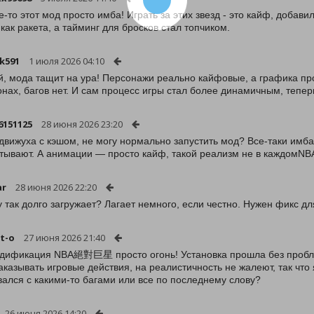
-то этот мод просто имба! Играть за этих звезд - это кайф, добавил
 как ракета, а тайминг для бросков стал топчиком.
k591
1 июля 2026 04:10
, мода тащит на ура! Персонажи реально кайфовые, а графика про
нах, багов нет. И сам процесс игры стал более динамичным, тепер
6151125
28 июня 2026 23:20
 движуха с кэшом, не могу нормально запустить мод? Все-таки имба
тывают. А анимации — просто кайф, такой реализм не в каждомNB
ar
28 июня 2026 22:20
 так долго загружает? Лагает немного, если честно. Нужен фикс дл
t-o
27 июня 2026 21:40
дификация NBA絕對巨星 просто огонь! Установка прошла без проблем,
аказывать игровые действия, на реалистичность не жалеют, так что 
вался с какими-то багами или все по последнему слову?
26 июня 2026 14:20