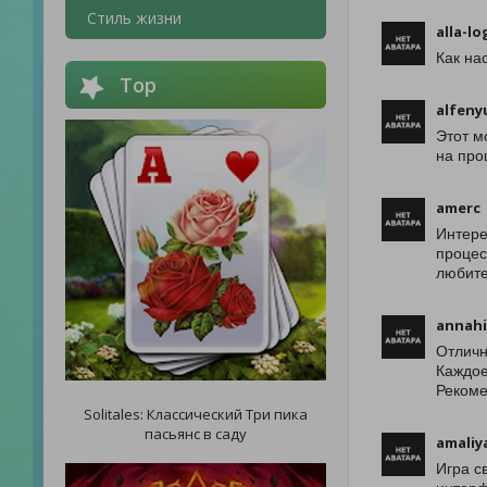
Стиль жизни
alla-lo
Как на
Top
alfeny
Этот м
на про
amerc
Интере
процес
любите
annahi
Отличн
Каждое
Рекоме
Solitales: Классический Три пика
пасьянс в саду
amaliy
Игра с