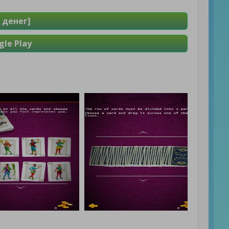
 денег]
le Play