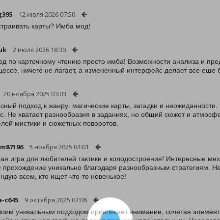
g395
12 июля 2026 07:50
страивать карты? Имба мод!
uk
2 июля 2026 18:30
од по карточному чтению просто имба! Возможности анализа и пре
цессе, ничего не лагает, а измененный интерфейс делает все еще
20 ноября 2025 03:03
сный подход к жанру: магические карты, загадки и неожиданности. 
с. Не хватает разнообразия в заданиях, но общий сюжет и атмос
лей мистики и сюжетных поворотов.
m87196
5 ноября 2025 04:01
ая игра для любителей тактики и колодостроения! Интересные мех
 прохождение уникально благодаря разнообразным стратегиям. Немн
ндую всем, кто ищет что-то новенькое!
a-c645
9 октября 2025 07:06
воим уникальным подходом привлекает внимание, сочетая элемент