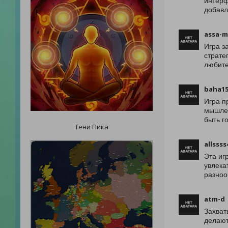
интерф
добавл
assa-m
Игра з
страте
любите
baha1
Игра п
мышлен
быть г
Тени Пика
allssss
Эта иг
увлека
разноо
atm-d
Захват
делают