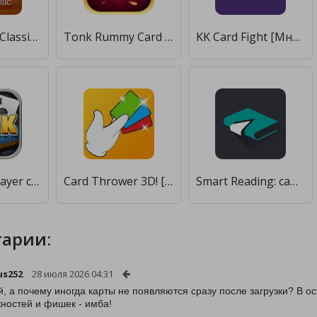
Euchre Card Classic [Много денег]
Tonk Rummy Card Game [Много денег]
KK Card Fight [Много денег]
Tonk multiplayer card game [Много денег]
Card Thrower 3D! [Много денег]
Smart Reading: саммари нон-фикшн книг с аудио [Unlocked]
арии:
us252
28 июля 2026 04:31
, а почему иногда карты не появляются сразу после загрузки? В о
ностей и фишек - имба!