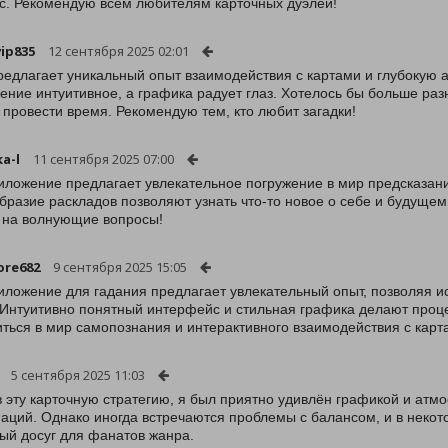
с. Рекомендую всем любителям карточных дуэлей!
ip835
12 сентября 2025 02:01
редлагает уникальный опыт взаимодействия с картами и глубокую а
ение интуитивное, а графика радует глаз. Хотелось бы больше раз
 провести время. Рекомендую тем, кто любит загадки!
a-l
11 сентября 2025 07:00
иложение предлагает увлекательное погружение в мир предсказан
бразие раскладов позволяют узнать что-то новое о себе и будущем
 на волнующие вопросы!
ore682
9 сентября 2025 15:05
иложение для гадания предлагает увлекательный опыт, позволяя и
 Интуитивно понятный интерфейс и стильная графика делают проц
иться в мир самопознания и интерактивного взаимодействия с карт
5 сентября 2025 11:03
в эту карточную стратегию, я был приятно удивлён графикой и атм
аций. Однако иногда встречаются проблемы с балансом, и в некото
ый досуг для фанатов жанра.