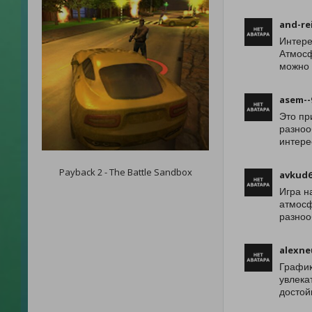
and-re
Интере
Атмосф
можно 
asem--
Это пр
разноо
интере
Payback 2 - The Battle Sandbox
avkud6
Игра н
атмосф
разноо
alexne
График
увлека
достой