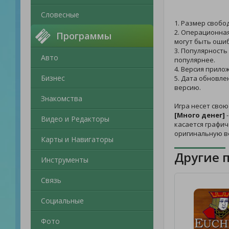
Словесные
1. Размер свобо
2. Операционная
Программы
могут быть ошиб
3. Популярность
Авто
популярнее.
4. Версия прилож
Бизнес
5. Дата обновле
версию.
Знакомства
Игра несет сво
[Много денег]
-
Видео и Редакторы
касается графич
оригинальную в
Карты и Навигаторы
Другие 
Инструменты
Связь
Социальные
Фото