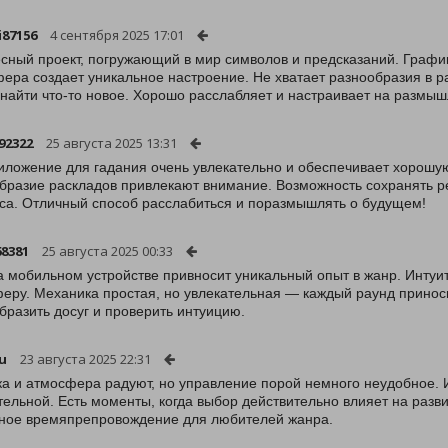
i87156
4 сентября 2025 17:01
сный проект, погружающий в мир символов и предсказаний. График
ера создает уникальное настроение. Не хватает разнообразия в ра
найти что-то новое. Хорошо расслабляет и настраивает на размыш
92322
25 августа 2025 13:31
иложение для гадания очень увлекательно и обеспечивает хорошу
бразие раскладов привлекают внимание. Возможность сохранять ре
са. Отличный способ расслабиться и поразмышлять о будущем!
8381
25 августа 2025 00:33
а мобильном устройстве привносит уникальный опыт в жанр. Интуи
еру. Механика простая, но увлекательная — каждый раунд приноси
бразить досуг и проверить интуицию.
u
23 августа 2025 22:31
а и атмосфера радуют, но управление порой немного неудобное. 
тельной. Есть моменты, когда выбор действительно влияет на развити
ное времяпрепровождение для любителей жанра.