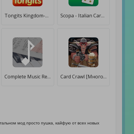
Tongits Kingdom-Fun Card Game [Много денег]
Scopa - Italian Card Game [Много денег]
Complete Music Reading Trainer [Много денег]
Card Crawl [Много денег]
стальном мод просто пушка, кайфую от всех новых