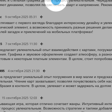
ейс и стильная графика делают процесс увлекательным. Чередов
яют динамики, позволяя почувствовать азарт и напряжение. Реком
c
9 октября 2025 05:31
атягивает с первого взгляда благодаря интересному дизайну и увл
гический элемент, а возможность принимать разные решения дела
лей загадок и приключений на мобильных платформах!
55
7 октября 2025 11:30
редлагает увлекательный опыт взаимодействия с картами, погружа
ия. Графика и звуковое оформление создают атмосферу, а разноо
отовым к некоторым платным элементам. В целом, стоит попробова
495
4 октября 2025 21:30
ра предлагает уникальный опыт погружения в мир магии и предска
тельная. Чтение карт захватывает, позволяя почувствовать себя на
бразия в контенте. В целом, увлекает и может задержать на долгие
15 сентября 2025 12:03
ывающая игра, которая отлично сочетает жанры. Интуитивный инт
 процесс увлекательным. Возможность стратегии и тактики добавл