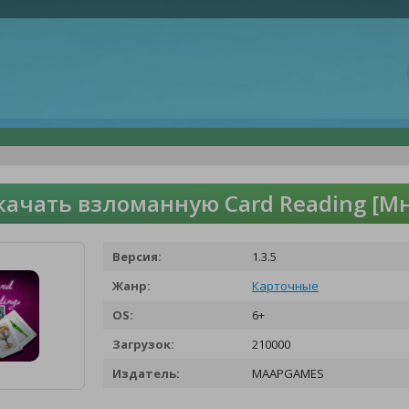
качать взломанную Card Reading [Мн
Версия:
1.3.5
Жанр:
Карточные
OS:
6+
Загрузок:
210000
Издатель:
MAAPGAMES