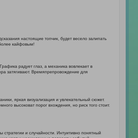
дсказания настоящие топчик, будет весело залипать
 более кайфовым!
Графика радует глаз, а механика вовлекает в
фера затягивают. Времяпрепровождение для
аники, яркая визуализация и увлекательный сюжет.
ого высоковат порог вхождения, но риск того стоит.
ы стратегии и случайности. Интуитивно понятный