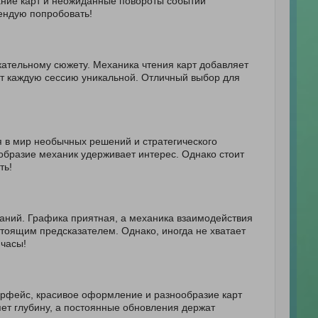
ание карт и неожиданные повороты событий
ендую попробовать!
екательному сюжету. Механика чтения карт добавляет
ет каждую сессию уникальной. Отличный выбор для
я в мир необычных решений и стратегического
бразие механик удерживает интерес. Однако стоит
ть!
заний. Графика приятная, а механика взаимодействия
стоящим предсказателем. Однако, иногда не хватает
 часы!
ерфейс, красивое оформление и разнообразие карт
яет глубину, а постоянные обновления держат