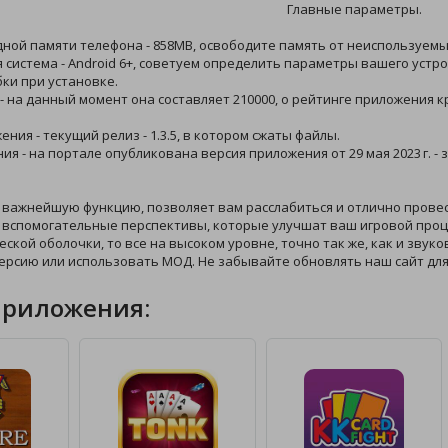
Главные параметры.
дной памяти телефона - 858MB, освободите память от неиспользуемых
 система - Android 6+, советуем определить параметры вашего устро
ки при установке.
 - на данный момент она составляет 210000, о рейтинге приложения 
ения - текущий релиз - 1.3.5, в котором сжаты файлы.
ния - на портале опубликована версия приложения от 29 мая 2023 г. 
ю важнейшую функцию, позволяет вам расслабиться и отлично прове
 вспомогательные перспективы, которые улучшат ваш игровой проце
еской оболочки, то все на высоком уровне, точно так же, как и звук
ерсию или использовать МОД. Не забывайте обновлять наш сайт дл
приложения: