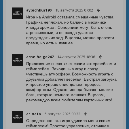
aypichkur190
18 августа 2025 07:02
Игра на Android оставила смешанные чувства.
Графика неплохая, но баланс в механике
иногда хромает. Соперники могут быть очень
агрессивными, и не всегда удается
предугадать их ход. В целом, можно провести
время, но есть и лучшее.
arne-helge247
14 августа 2025 18:36
Приложение впечатляет своим интерфейсом и
геймплейем. Заходишь в игру и сразу
чувствуешь атмосферу. Возможность играть с
друзьями добавляет веселья. Быстрая загрузка
и простое управление делают процесс
комфортным. Однако, иногда бывают мелкие
баги, которые немного мешают. В целом,
рекомендую всем любителям карточных игр!
ar-nata
5 августа 2025 00:32
Определенно, эта игра удивила меня своим
геймплеем! Простое управление, отличная