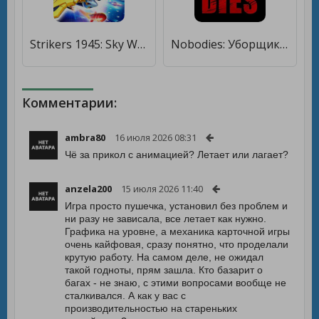
Strikers 1945: Sky Wars Game [Мод меню]
Nobodies: Уборщик за убийцами [Мод меню]
Комментарии:
ambra80
16 июля 2026 08:31
Чё за прикол с анимацией? Летает или лагает?
anzela200
15 июля 2026 11:40
Игра просто пушечка, установил без проблем и
ни разу не зависала, все летает как нужно.
Графика на уровне, а механика карточной игры
очень кайфовая, сразу понятно, что проделали
крутую работу. На самом деле, не ожидал
такой годноты, прям зашла. Кто базарит о
багах - не знаю, с этими вопросами вообще не
сталкивался. А как у вас с
производительностью на стареньких