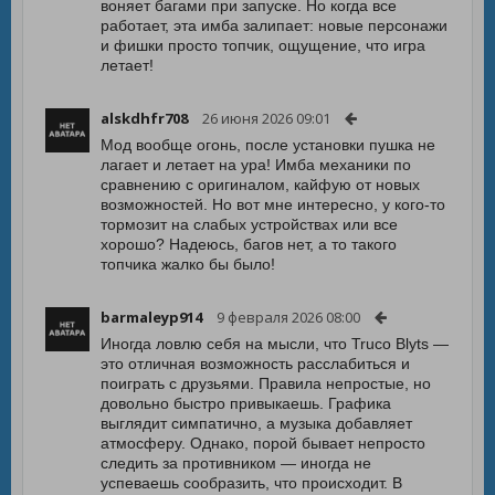
воняет багами при запуске. Но когда все
работает, эта имба залипает: новые персонажи
и фишки просто топчик, ощущение, что игра
летает!
alskdhfr708
26 июня 2026 09:01
Мод вообще огонь, после установки пушка не
лагает и летает на ура! Имба механики по
сравнению с оригиналом, кайфую от новых
возможностей. Но вот мне интересно, у кого-то
тормозит на слабых устройствах или все
хорошо? Надеюсь, багов нет, а то такого
топчика жалко бы было!
barmaleyp914
9 февраля 2026 08:00
Иногда ловлю себя на мысли, что Truco Blyts —
это отличная возможность расслабиться и
поиграть с друзьями. Правила непростые, но
довольно быстро привыкаешь. Графика
выглядит симпатично, а музыка добавляет
атмосферу. Однако, порой бывает непросто
следить за противником — иногда не
успеваешь сообразить, что происходит. В