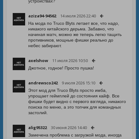
устройствах?
aziza94-94562
14 июля 2026 22:40
На мода по Truco Blyts летает все, что надо,
никакого китайского дерьма. Забавно, что
начиная матч, можно же теперь легко тащить
противников, мощные фишки реально до
небес забирают.
axelshow
11 июля 2026 10:50
Джотное, годное! Просто пушка!
andrewsco242
9 июля 2026 15:10
Этот мод для Truco Blyts просто имба,
упрощает геймплей до состояния кайф. Все
фишки будет видно с первого взгляда, никакого
поиска по меню, а это топчик для командных
застолий.
alig95322
30 июня 2026 14:40
Замечена проблема с загрузкой мода, иногда