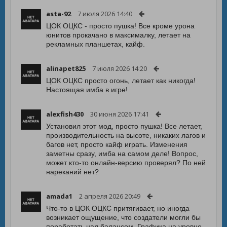
asta-92
7 июля 2026 14:40
ЦОК ОЦКС - просто пушка! Все кроме урона
юнитов прокачано в максималку, летает на
рекламных планшетах, кайф.
alinapet825
7 июля 2026 14:20
ЦОК ОЦКС просто огонь, летает как никогда!
Настоящая имба в игре!
alexfish430
30 июня 2026 17:41
Установил этот мод, просто пушка! Все летает,
производительность на высоте, никаких лагов и
багов нет, просто кайф играть. Изменения
заметны сразу, имба на самом деле! Вопрос,
может кто-то онлайн-версию проверял? По ней
нареканий нет?
amada1
2 апреля 2026 20:49
Что-то в ЦОК ОЦКС притягивает, но иногда
возникает ощущение, что создатели могли бы
поработать над балансом. Графика на уровне,