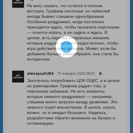
Не могу сказать, что остался в полном
восторге. Графика неплохая, но геймплей
иногда бывает слишком однообразным.
Особенно раздражает, когда постоянно
приходится ждать, чтобы прокачать персонажа
— хочется играть, а не сидеть и ждать. В
целом, есть парочка интересных механик,
которые радуют, но этого недостаточно, чтобы
игра действительно цепляла. Может, если бы
добавили больше разнообразия, она стала бы
интереснее.
alexeysah304
15 января 2026 08:01
Захотелось попробовать ЦОК ОЦКС, и в целом
не разочарован. Графика радует глаз, а
персонажи забавные. Но есть моменты,
которые немного раздражают — например,
слишком много загрузок между уровнями. Это
немного порит впечатление. В целом, играть
можно, но я ожидал большего. Надеюсь,
разработчики обратят внимание на баланс и
оптимизацию.