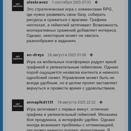
alexkravez
1 сентября 2025 07:33
Это стратегическая игра с элементами RPG,
где нужно развивать свою базу, собирать
ресурсы и сражаться с врагами. Графика
неплохая, а геймплей затягивает. Возможность
кооперативных сражений добавляет интереса.
Однако, некоторым может не хватать
разнообразия в заданиях.
an-dreys
26 августа 2025 01:06
Игра на мобильных платформах радует яркой
графикой и увлекательным геймплеем. Однако
порой ощущается нехватка контента и немного
однобокий сюжет. Управление может быть не
всегда удобным, но в целом проект заставляет
вернуться и провести время с удовольствием.
annaplkdt131
18 августа 2025 22:32
Игра затягивает с первых минут: отличная
графика и увлекательный геймплей. Механика
боя продумана, а интерфейс удобен. Однако
иногда возникают проблемы с оптимизацией,
что может немного портить впечатление. В