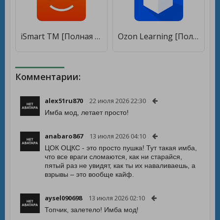
iSmart TM [Полная версия]
Ozon Learning [Полная версия]
Комментарии:
alex51ru870
22 июля 2026 22:30
Имба мод, летает просто!
anabaro867
13 июля 2026 04:10
ЦОК ОЦКС - это просто пушка! Тут такая имба,
что все враги сломаются, как ни старайся,
пятый раз не увидят, как ты их наваливаешь, а
взрывы – это вообще кайф.
aysel090698
13 июля 2026 02:10
Топчик, залетело! Имба мод!