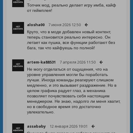
Топчик мод, реально делает игру имба, кайф
от геймплея!
alosha00
7 июня 2026 12:50
Круто, что в моде добавлен новый контент,
теперь становится реально интересно. Он
летает как пушка, все функции работают без
бага, так что кайфуешь по полной!
artem-ka88531
7 апреля 2026 11:50
Не могу отделаться от ощущения, что на
уровне управления могли бы поработать
лучше. Иногда команды реагируют слишком
медленно, и это вызывает раздражение. Но в
целом графика радует глаз, а механика
позволяет почувствовать себя настоящим
менеджером. Не знаю, надолго ли меня хватит,
но в свободное время это достаточно
увлекательно.
assababy
12 января 2026 19:01