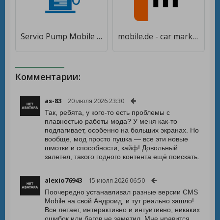
Servio Pump Mobile [Unlocked]
mobile.de - car market [Unlocked]
Комментарии:
as-83
20 июля 2026 23:30
Так, ребята, у кого-то есть проблемы с
плавностью работы мода? У меня как-то
подлагивает, особенно на больших экранах. Но
вообще, мод просто пушка — все эти новые
шмотки и способности, кайф! Довольный
залетел, такого годного контента ещё поискать.
alexio76943
15 июля 2026 06:50
Поочередно устанавливал разные версии CMS
Mobile на свой Андроид, и тут реально зашло!
Все летает, интерактивно и интуитивно, никаких
ошибок или багов не заметил. Мне нравится,