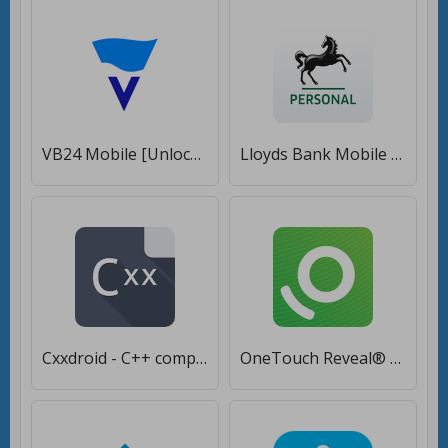
VB24 Mobile [Unlocked]
Lloyds Bank Mobile Banking [Unlocked]
Cxxdroid - C++ compiler IDE for mobile development [Unlocked]
OneTouch Reveal® mobile app for Diabetes [Unlocked]