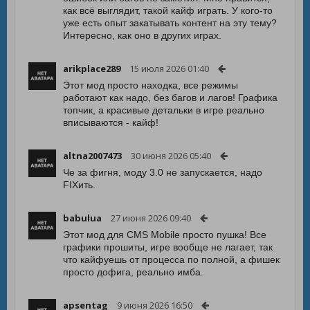
как всё выглядит, такой кайф играть. У кого-то
уже есть опыт закатывать контент на эту тему?
Интересно, как оно в других играх.
arikplace289
15 июля 2026 01:40
Этот мод просто находка, все режимы
работают как надо, без багов и лагов! Графика
топчик, а красивые детальки в игре реально
вписываются - кайф!
altna2007473
30 июня 2026 05:40
Че за фигня, моду 3.0 не запускается, надо
FIXить.
babulua
27 июня 2026 09:40
Этот мод для CMS Mobile просто пушка! Все
графики прошиты, игре вообще не лагает, так
что кайфуешь от процесса по полной, а фишек
просто дофига, реально имба.
apsentag
9 июня 2026 16:50