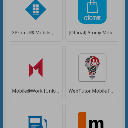
XProtect® Mobile [Полная версия]
[Official] Atomy Mobile [Unlocked]
Mobile@Work [Unlocked]
WebTutor Mobile [Unlocked]