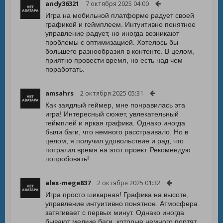
andy36321
7 октября 2025 04:00
Игра на мобильной платформе радует своей
графикой и геймплеем. Интуитивно понятное
управление радует, но иногда возникают
проблемы с оптимизацией. Хотелось бы
большего разнообразия в контенте. В целом,
приятно провести время, но есть над чем
поработать.
amsahrs
2 октября 2025 05:31
Как заядлый геймер, мне понравилась эта
игра! Интересный сюжет, увлекательный
геймплей и яркая графика. Однако иногда
были баги, что немного расстраивало. Но в
целом, я получил удовольствие и рад, что
потратил время на этот проект. Рекомендую
попробовать!
alex-mege837
2 октября 2025 01:32
Игра просто шикарная! Графика на высоте,
управление интуитивно понятное. Атмосфера
затягивает с первых минут. Однако иногда
бывают мелкие баги, которые немного портят