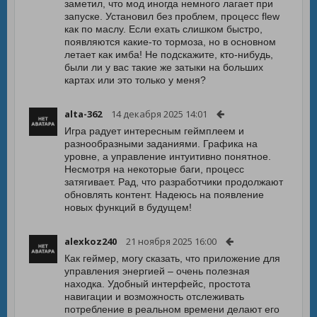
заметил, что мод иногда немного лагает при
запуске. Установил без проблем, процесс flew
как по маслу. Если ехать слишком быстро,
появляются какие-то тормоза, но в основном
летает как имба! Не подскажите, кто-нибудь,
были ли у вас такие же затыки на больших
картах или это только у меня?
alta-362
14 декабря 2025 14:01
Игра радует интересным геймплеем и
разнообразными заданиями. Графика на
уровне, а управление интуитивно понятное.
Несмотря на некоторые баги, процесс
затягивает. Рад, что разработчики продолжают
обновлять контент. Надеюсь на появление
новых функций в будущем!
alexkoz240
21 ноября 2025 16:00
Как геймер, могу сказать, что приложение для
управления энергией – очень полезная
находка. Удобный интерфейс, простота
навигации и возможность отслеживать
потребление в реальном времени делают его