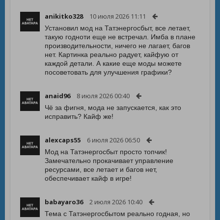
anikitko328
10 июля 2026 11:11
Установил мод на Татэнергосбыт, все летает,
такую годноти еще не встречал. Имба в плане
производительности, ничего не лагает, багов
нет. Картинка реально радует, кайфую от
каждой детали. А какие еще моды можете
посоветовать для улучшения графики?
anaid96
8 июля 2026 00:40
Чё за фигня, мода не запускается, как это
исправить? Кайф же!
alexcaps55
6 июля 2026 06:50
Мод на Татэнергосбыт просто топчик!
Замечательно прокачивает управление
ресурсами, все летает и багов нет,
обеспечивает кайф в игре!
babayaro36
2 июля 2026 10:40
Тема с Татэнергосбытом реально годная, но