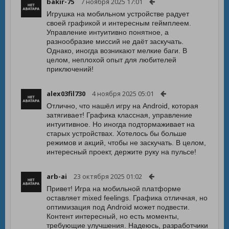
bakir-75
7 ноября 2025 17:01
Игрушка на мобильном устройстве радует
своей графикой и интересным геймплеем.
Управление интуитивно понятное, а
разнообразие миссий не даёт заскучать.
Однако, иногда возникают мелкие баги. В
целом, неплохой опыт для любителей
приключений!
alex03fil730
4 ноября 2025 05:01
Отлично, что нашёл игру на Android, которая
затягивает! Графика классная, управление
интуитивное. Но иногда подтормаживает на
старых устройствах. Хотелось бы больше
режимов и акций, чтобы не заскучать. В целом,
интересный проект, держите руку на пульсе!
arb-ai
23 октября 2025 01:02
Привет! Игра на мобильной платформе
оставляет mixed feelings. Графика отличная, но
оптимизация под Android может подвести.
Контент интересный, но есть моменты,
требующие улучшения. Надеюсь, разработчики