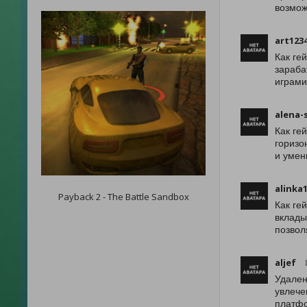
возмож
art123
Как ге
зараба
играми
alena-
Как ге
горизо
и умен
alinka
Payback 2 - The Battle Sandbox
Как ге
вклады
позвол
aljef
Удален
увлече
платфо