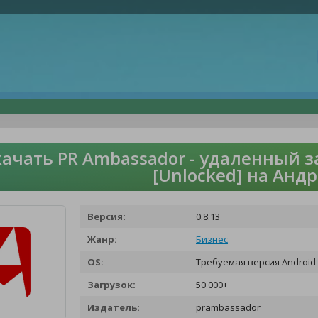
качать PR Ambassador - удаленный 
[Unlocked] на Анд
Версия:
0.8.13
Жанр:
Бизнес
OS:
Требуемая версия Android 
Загрузок:
50 000+
Издатель:
prambassador