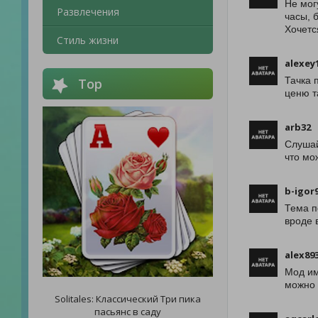
Не мог
Развлечения
часы, 
Хочетс
Стиль жизни
alexey
Тачка 
Top
ценю т
arb32
Слушай
что мо
b-igor
Тема п
вроде 
alex89
Мод им
можно 
Solitales: Классический Три пика
пасьянс в саду