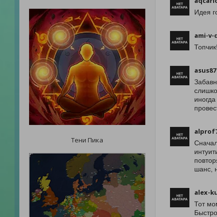
aqcarl
Идея г
ami-v-
Топчик
asus87
Забавн
слишко
иногда
провес
alprof
Тени Пика
Сначал
интуит
повтор
шанс, 
alex-k
Тот мо
Быстро