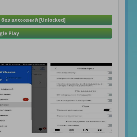
 без вложений [Unlocked]
le Play