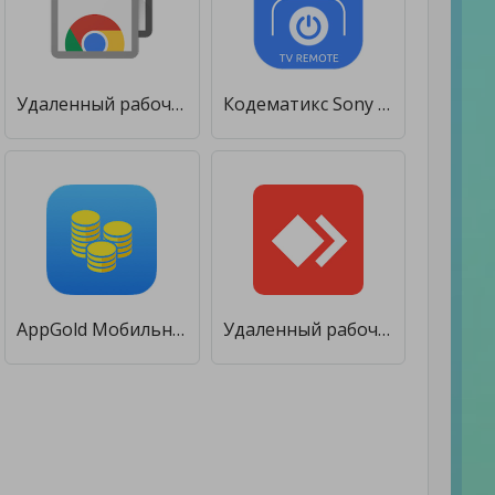
Удаленный рабочий стол Chrome [Premium]
Кодематикс Sony TV удаленный-андроид ТВ пульт [Unlocked]
AppGold Мобильный заработок [Unlocked]
Удаленный рабочий стол AnyDesk [Premium]