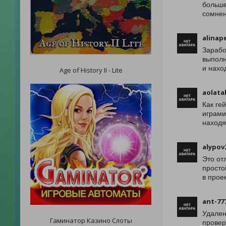
больше
сомнен
alinap
Зарабо
выполн
и нахо
Age of History II - Lite
aolata
Как ге
играми
находя
alypov
Это от
просто
в прое
ant-77
Удален
Гаминатор Казино Слоты
провер