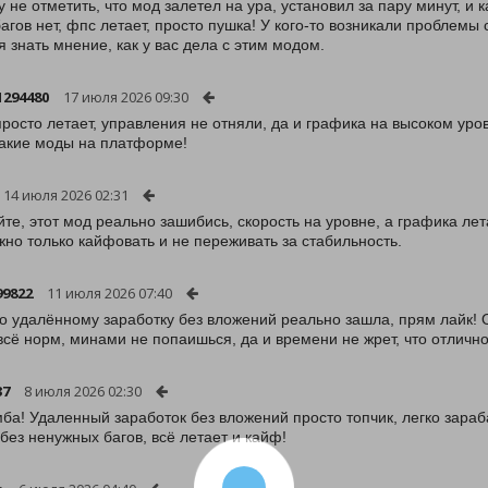
у не отметить, что мод залетел на ура, установил за пару минут, и 
багов нет, фпс летает, просто пушка! У кого-то возникали проблем
я знать мнение, как у вас дела с этим модом.
1294480
17 июля 2026 09:30
просто летает, управления не отняли, да и графика на высоком уров
акие моды на платформе!
14 июля 2026 02:31
те, этот мод реально зашибись, скорость на уровне, а графика лета
жно только кайфовать и не переживать за стабильность.
99822
11 июля 2026 07:40
о удалённому заработку без вложений реально зашла, прям лайк! 
всё норм, минами не попаишься, да и времени не жрет, что отлично
37
8 июля 2026 02:30
ба! Удаленный заработок без вложений просто топчик, легко зара
без ненужных багов, всё летает и кайф!