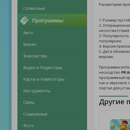
Рассмотрим пр
Словесные
Программы
1. Размер пусто
2. Операционная
несоответствия 
Авто
3. Популярность
популярнее.
Бизнес
4. Версия прило
5. Дата обновле
Знакомства
версию.
Программа испо
Видео и Редакторы
несходство
PR 
программный про
Карты и Навигаторы
как и звуковое
портал для уста
Инструменты
Другие 
Связь
Социальные
Фото