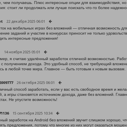
, чем получаешь. Плюс интересные опции для взаимодействия, но е
ия: стоит ли продолжать или лучше поискать что-то более надежн
et
22 декабря 2025 06:01
ток на мобильных играх без вложений — отличная возможность для
ение заданий и участие в конкурсах приносит не только удовольст
дить интересные предложения!
l
14 ноября 2025 05:01
ймер, я считаю удалённый заработок отличной возможностью. Раб
 с получением дохода. Это удобный способ, не требующий вложени
сь в любой точке мира. Главное — быть готовым к новым вызовам.
2009777
26 октября 2025 06:01
личный способ заработать, если у вас есть свободное время и жел
й, а игры становятся источником дохода, даже без вложений. Глав
ктах. Не упустите возможность!
71136
15 сентября 2025 10:34
ный заработок на Android без вложений звучит слишком хорошо, ч
ять предложения, потому что многие из них могут оказаться моше