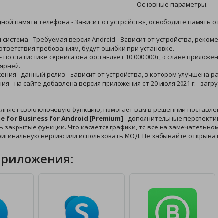
Основные параметры.
дной памяти телефона - Зависит от устройства, освободите память о
 система - Требуемая версия Android - Зависит от устройства, рек
оответствия требованиям, будут ошибки при установке.
 - по статистике сервиса она составляет 10 000 000+, о славе прилож
ярней.
жения - данный релиз - Зависит от устройства, в котором улучшена р
ния - на сайте добавлена версия приложения от 20 июля 2021 г. - за
лняет свою ключевую функцию, помогает вам в решеннии поставле
e for Business for Android [Premium]
- дополнительные перспектив
 закрытые функции. Что касается графики, то все на замечательном у
ригинальную версию или использовать МОД. Не забывайте открыват
приложения: