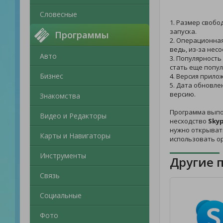
Словесные
1. Размер свобо
запуска.
Программы
2. Операционная
ведь, из-за нес
Авто
3. Популярность
стать еще попул
Бизнес
4. Версия прило
5. Дата обновле
версию.
Знакомства
Программа выпо
Видео и Редакторы
несходство
Skyp
нужно открывать
Карты и Навигаторы
использовать о
Инструменты
Другие 
Связь
Социальные
Фото