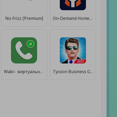
No Frizz [Premium]
On-Demand Home Services, Business Listing, Booking [Unlocked]
Wabi - виртуальный номер для WhatsApp Business [Без рекламы]
Tycoon Business Game [Мод меню]