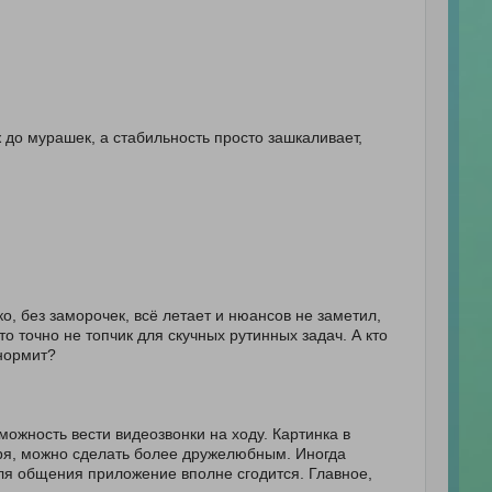
ж до мурашек, а стабильность просто зашкаливает,
о, без заморочек, всё летает и нюансов не заметил,
это точно не топчик для скучных рутинных задач. А кто
 нормит?
можность вести видеозвонки на ходу. Картинка в
оря, можно сделать более дружелюбным. Иногда
для общения приложение вполне сгодится. Главное,