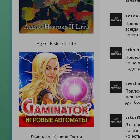
запазд
anton
Прилож
всегда
полезн
Age of History II - Lite
atknin
Прилож
но не 
поддер
avesh
Прилож
мешают
для бо
artur3
Это пр
понятн
но ест
Гаминатор Казино Слоты