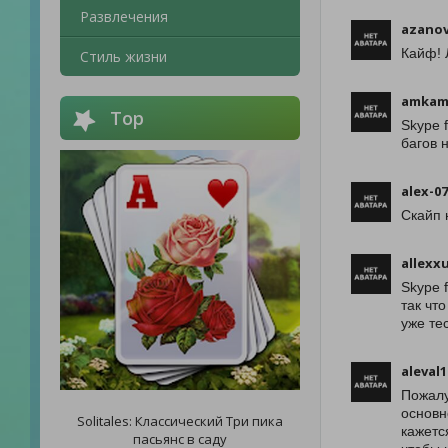
Развлечения
azano
Кайф! 
Стиль жизни
amkam
Top
Skype 
багов 
alex-0
Скайп 
allexx
Skype 
так чт
уже те
aleval1
Пожалу
основн
Solitales: Классический Три пика
кажетс
пасьянс в саду