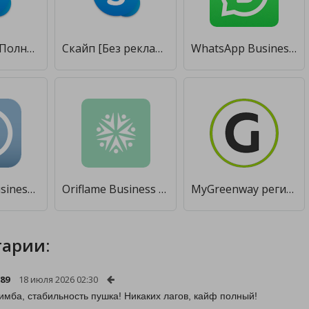
Skype Beta [Полная версия]
Скайп [Без рекламы]
WhatsApp Business [Unlocked]
Facebook Business Suite [Полная версия]
Oriflame Business [Unlocked]
MyGreenway регистрация [Premium]
арии:
-89
18 июля 2026 02:30
 имба, стабильность пушка! Никаких лагов, кайф полный!