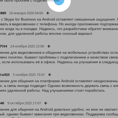
не было проблем с подключением!
889
26 января 2026 04:00
 с Skype for Business на Android оставляет смешанные ощущения. 
овать в видеозвонках с телефона. Но иногда приложение подтормажи
но когда ты в поездке. Надеюсь, что разработчики обратят внимани
ном, для удаленной работы вполне сносный вариант.
7104
24 ноября 2025 23:00
ение для видеозвонков и общения на мобильных устройствах ост
ивно понятен, бывают проблемы с подключением и качеством связ
, если использовать её в офисе. Надеюсь на улучшения в следующ
sta923
5 ноября 2025 15:01
ение для общения на платформе Android оставляет неоднозначны
н, а связь иногда подводит. Однако возможность держать связь с 
виях удаленной работы. Над улучшениями стоит поработать.
440
9 октября 2025 21:07
ение для общения на Android довольно удобно, но мне не хватае
ый, однако бывают зависания при видеозвонках. Поддержка сообщ