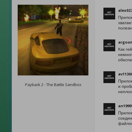
alex02
Прилож
хватае
полезн
argoo
Как ге
немног
обеспе
av1130
Прилож
Payback 2 - The Battle Sandbox
и проб
неплох
an1999
Прилож
соедин
файлоо