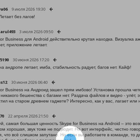
va06
9 июля 2026 19:30
Летает без лагов!
arul493
3 июля 2026 09:50
for Business для Android действительно крутая находка. Визуалка а
нет, приложение летает.
75190
30 июня 2026 17:20
на андропе летает, имба, стабильность радует, багов нет. Кайф!
us12
30 июня 2026 06:40
for Business на Андроид зашел прям имбово! Установка прошла четк
о никакого бешенства с багами нет. Раздача файлов и видео - улёт, 
стил на старом древнем гаджете? Интересно, как у вас, лагает или
70
22 апреля 2026 21:50
й, самая большая ценность Skype for Business на Android – это воз
ом хорошая, звук тоже не подводит. Но вот интерфейс, честно гов
я, что всё слишком запутано. Но если вы работаете в команде, то 