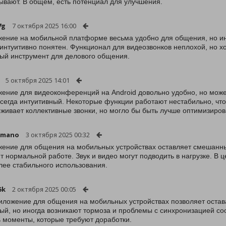
ывают. В общем, есть потенциал для улучшения.
7g
7 октября 2025 16:00
ение на мобильной платформе весьма удобно для общения, но иног
 интуитивно понятен. Функционал для видеозвонков неплохой, но х
ый инструмент для делового общения.
5 октября 2025 14:01
ение для видеоконференций на Android довольно удобно, но може
всегда интуитивный. Некоторые функции работают нестабильно, чт
живает коллективные звонки, но могло бы быть лучше оптимизиров
amano
3 октября 2025 00:32
ение для общения на мобильных устройствах оставляет смешанны
 нормальной работе. Звук и видео могут подводить в нагрузке. В 
лее стабильного использования.
5k
2 октября 2025 00:05
иложение для общения на мобильных устройствах позволяет остава
ый, но иногда возникают тормоза и проблемы с синхронизацией со
ь моменты, которые требуют доработки.