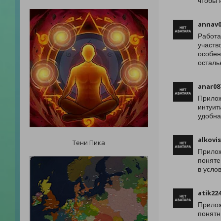
чтобы 
annav0
Работа
участв
особен
осталь
anar08
Прилож
интуит
удобна
alkovi
Тени Пика
Прилож
поняте
в усло
atik22
Прилож
понятн