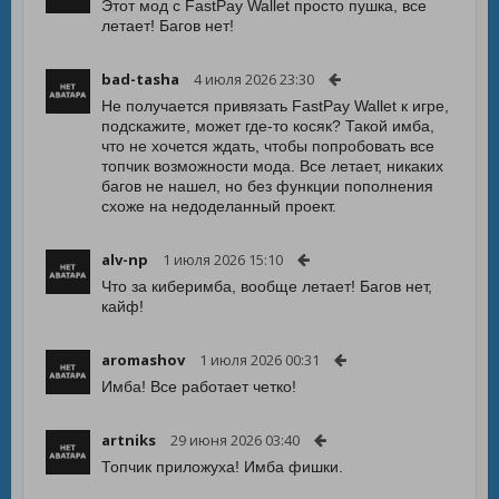
Этот мод с FastPay Wallet просто пушка, все
летает! Багов нет!
bad-tasha
4 июля 2026 23:30
Не получается привязать FastPay Wallet к игре,
подскажите, может где-то косяк? Такой имба,
что не хочется ждать, чтобы попробовать все
топчик возможности мода. Все летает, никаких
багов не нашел, но без функции пополнения
схоже на недоделанный проект.
alv-np
1 июля 2026 15:10
Что за киберимба, вообще летает! Багов нет,
кайф!
aromashov
1 июля 2026 00:31
Имба! Все работает четко!
artniks
29 июня 2026 03:40
Топчик приложуха! Имба фишки.