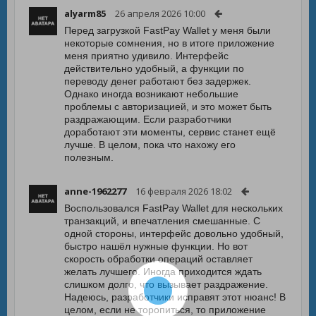
alyarm85
26 апреля 2026 10:00
Перед загрузкой FastPay Wallet у меня были
некоторые сомнения, но в итоге приложение
меня приятно удивило. Интерфейс
действительно удобный, а функции по
переводу денег работают без задержек.
Однако иногда возникают небольшие
проблемы с авторизацией, и это может быть
раздражающим. Если разработчики
доработают эти моменты, сервис станет ещё
лучше. В целом, пока что нахожу его
полезным.
anne-1962277
16 февраля 2026 18:02
Воспользовался FastPay Wallet для нескольких
транзакций, и впечатления смешанные. С
одной стороны, интерфейс довольно удобный,
быстро нашёл нужные функции. Но вот
скорость обработки операций оставляет
желать лучшего. Иногда приходится ждать
слишком долго, что вызывает раздражение.
Надеюсь, разработчики исправят этот нюанс! В
целом, если не торопиться, то приложение