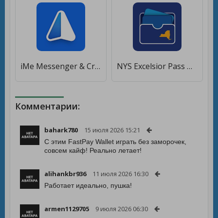
iMe Messenger & Crypto Wallet [Полная версия]
NYS Excelsior Pass Wallet [Полная версия]
Комментарии:
bahark780
15 июля 2026 15:21
С этим FastPay Wallet играть без заморочек,
совсем кайф! Реально летает!
alihankbr936
11 июля 2026 16:30
Работает идеально, пушка!
armen1129705
9 июля 2026 06:30