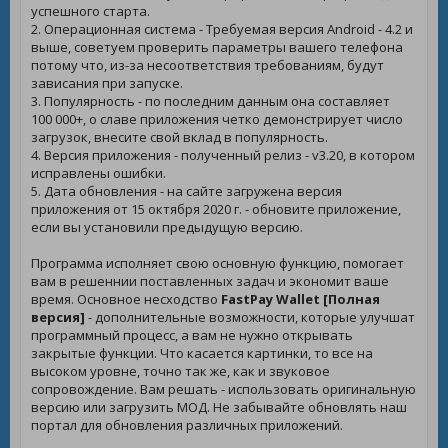
успешного старта.
2. Операционная система - Требуемая версия Android - 4.2 и
выше, советуем проверить параметры вашего телефона
потому что, из-за несоответствия требованиям, будут
зависания при запуске.
3. Популярность - по последним данным она составляет
100 000+, о славе приложения четко демонстрирует число
загрузок, внесите свой вклад в популярность.
4. Версия приложения - полученный релиз - v3.20, в котором
исправлены ошибки.
5. Дата обновления - на сайте загружена версия
приложения от 15 октября 2020 г. - обновите приложение,
если вы установили предыдущую версию.
Программа исполняет свою основную функцию, помогает
вам в решеннии поставленных задач и экономит ваше
время. Основное несходство
FastPay Wallet [Полная
версия]
- дополнительные возможности, которые улучшат
программный процесс, а вам не нужно открывать
закрытые функции. Что касается картинки, то все на
высоком уровне, точно так же, как и звуковое
сопровождение. Вам решать - использовать оригинальную
версию или загрузить МОД. Не забывайте обновлять наш
портал для обновления различных приложений.