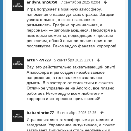
andynunn56750
7 сентября 2025 02:04
Игра погружает в мрачную атмосферу,
напоминая о наших детских страхах. Загадки
увлекательные, а сюжет заставляет
размышлять. Графика оригинальная, а
персонажи — запоминающиеся. Несмотря на
некоторые моменты, подводящие к простым
решениям, общий опыт оставляет приятное
послевкусие. Рекомендую фанатам хорроров!
artur--91729
5 сентября 2025 23:01
Вау, это действительно захватывающий опыт!
Атмосфера игры создает незабываемое
напряжение, а головоломки заставляют
думать. Я в восторге от стилистики и сюжета.
Отличное управление на Android, все плавно
работает. Рекомендую всем любителям
хорроров и интересных приключений!
babaninrim77
5 сентября 2025 13:35
Игра впечатляет атмосферными деталями и
загадками. Управление интуитивное, а сюжет
затягивает. Визуальный стиль необычный и