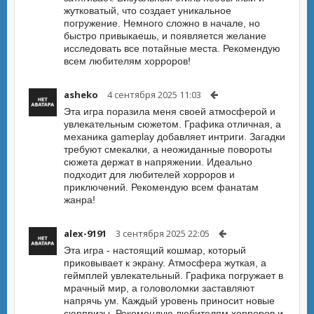
жутковатый, что создает уникальное
погружение. Немного сложно в начале, но
быстро привыкаешь, и появляется желание
исследовать все потайные места. Рекомендую
всем любителям хорроров!
asheko
4 сентября 2025 11:03
Эта игра поразила меня своей атмосферой и
увлекательным сюжетом. Графика отличная, а
механика gameplay добавляет интриги. Загадки
требуют смекалки, а неожиданные повороты
сюжета держат в напряжении. Идеально
подходит для любителей хорроров и
приключений. Рекомендую всем фанатам
жанра!
alex-9191
3 сентября 2025 22:05
Эта игра - настоящий кошмар, который
приковывает к экрану. Атмосфера жуткая, а
геймплей увлекательный. Графика погружает в
мрачный мир, а головоломки заставляют
напрячь ум. Каждый уровень приносит новые
сюрпризы. Рекомендую любителям хорроров и