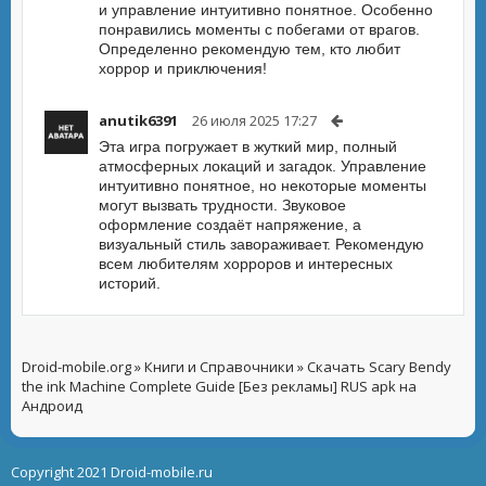
и управление интуитивно понятное. Особенно
понравились моменты с побегами от врагов.
Определенно рекомендую тем, кто любит
хоррор и приключения!
anutik6391
26 июля 2025 17:27
Эта игра погружает в жуткий мир, полный
атмосферных локаций и загадок. Управление
интуитивно понятное, но некоторые моменты
могут вызвать трудности. Звуковое
оформление создаёт напряжение, а
визуальный стиль завораживает. Рекомендую
всем любителям хорроров и интересных
историй.
Droid-mobile.org
»
Книги и Справочники
» Скачать Scary Bendy
the ink Machine Complete Guide [Без рекламы] RUS apk на
Андроид
Copyright 2021 Droid-mobile.ru