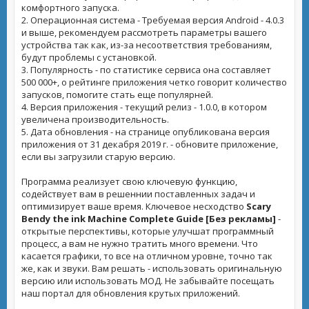
комфортного запуска.
2. Операционная система - Требуемая версия Android - 4.0.3
и выше, рекомендуем рассмотреть параметры вашего
устройства так как, из-за несоответствия требованиям,
будут проблемы с установкой.
3. Популярность - по статистике сервиса она составляет
500 000+, о рейтинге приложения четко говорит количество
запусков, помогите стать еще популярней.
4. Версия приложения - текущий релиз - 1.0.0, в котором
увеличена производительность.
5. Дата обновления - на странице опубликована версия
приложения от 31 декабря 2019 г. - обновите приложение,
если вы загрузили старую версию.
Программа реализует свою ключевую функцию,
содействует вам в решеннии поставленных задач и
оптимизирует ваше время. Ключевое несходство
Scary
Bendy the ink Machine Complete Guide [Без рекламы]
-
открытые перспективы, которые улучшат программный
процесс, а вам не нужно тратить много времени. Что
касается графики, то все на отличном уровне, точно так
же, как и звуки. Вам решать - использовать оригинальную
версию или использовать МОД. Не забывайте посещать
наш портал для обновления крутых приложений.