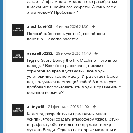
лагает. Инфы много, можно четко разобраться
в механике и найти все секреты. А как у вас с
этим модом? Пробовали?
aleshkovi405
4 июля 2026 21:30
Полный гайд очень уютный, все чётко и
понятно. Надолго залетел!
azazello2292
29 июня 2026 11:40
Гид по Scary Bendy the Ink Machine – это imba
находка! Все чётко расписано, никаких
тормозов во время установки, все моды
установились как по маслу. Игра летает, багов
нет, получился настоящий кайф! А кто-то уже
пробовал использовать эти моды в сравнении с
обычной версией?
allinya15
21 февраля 2026 11:00
Кажется, разработчики приложили много
усилий, чтобы создать атмосферу ужаса. Звуки
и графика действительно погружают в мир
жуткого Бенди. Однако некоторые моменты с