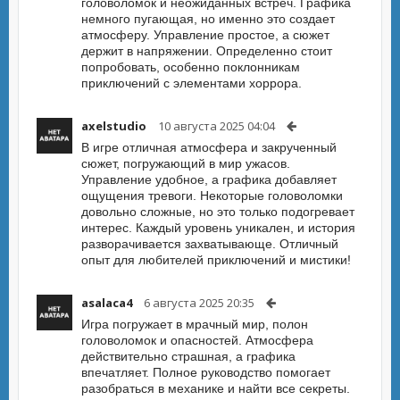
головоломок и неожиданных встреч. Графика
немного пугающая, но именно это создает
атмосферу. Управление простое, а сюжет
держит в напряжении. Определенно стоит
попробовать, особенно поклонникам
приключений с элементами хоррора.
axelstudio
10 августа 2025 04:04
В игре отличная атмосфера и закрученный
сюжет, погружающий в мир ужасов.
Управление удобное, а графика добавляет
ощущения тревоги. Некоторые головоломки
довольно сложные, но это только подогревает
интерес. Каждый уровень уникален, и история
разворачивается захватывающе. Отличный
опыт для любителей приключений и мистики!
asalaca4
6 августа 2025 20:35
Игра погружает в мрачный мир, полон
головоломок и опасностей. Атмосфера
действительно страшная, а графика
впечатляет. Полное руководство помогает
разобраться в механике и найти все секреты.