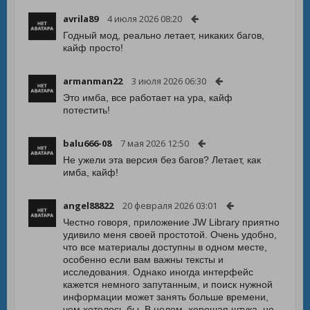
avrila89
4 июля 2026 08:20
Годный мод, реально летает, никаких багов,
кайф просто!
armanman22
3 июля 2026 06:30
Это имба, все работает на ура, кайф
потестить!
balu666-08
7 мая 2026 12:50
Не ужели эта версия без багов? Летает, как
имба, кайф!
angel88822
20 февраля 2026 03:01
Честно говоря, приложение JW Library приятно
удивило меня своей простотой. Очень удобно,
что все материалы доступны в одном месте,
особенно если вам важны тексты и
исследования. Однако иногда интерфейс
кажется немного запутанным, и поиск нужной
информации может занять больше времени,
чем хотелось бы. В целом, хорошая штука, но