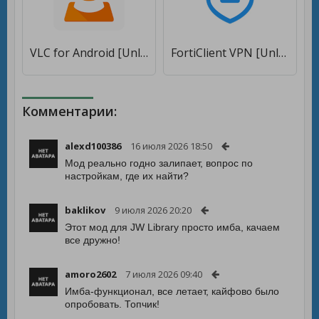
VLC for Android [Unlocked]
FortiClient VPN [Unlocked]
Комментарии:
alexd100386
16 июля 2026 18:50
Мод реально годно залипает, вопрос по
настройкам, где их найти?
baklikov
9 июля 2026 20:20
Этот мод для JW Library просто имба, качаем
все дружно!
amoro2602
7 июля 2026 09:40
Имба-функционал, все летает, кайфово было
опробовать. Топчик!