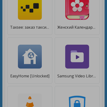
Taxsee: заказ такси [Unlocked]
Женский Календарь, овуляции, Календарь менструаций [Unlocked]
EasyHome [Unlocked]
Samsung Video Library [Unlocked]