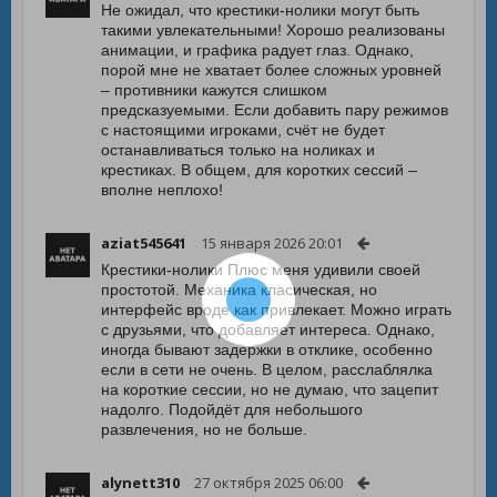
Не ожидал, что крестики-нолики могут быть
такими увлекательными! Хорошо реализованы
анимации, и графика радует глаз. Однако,
порой мне не хватает более сложных уровней
– противники кажутся слишком
предсказуемыми. Если добавить пару режимов
с настоящими игроками, счёт не будет
останавливаться только на ноликах и
крестиках. В общем, для коротких сессий –
вполне неплохо!
aziat545641
15 января 2026 20:01
Крестики-нолики Плюс меня удивили своей
простотой. Механика класическая, но
интерфейс вроде как привлекает. Можно играть
с друзьями, что добавляет интереса. Однако,
иногда бывают задержки в отклике, особенно
если в сети не очень. В целом, расслаблялка
на короткие сессии, но не думаю, что зацепит
надолго. Подойдёт для небольшого
развлечения, но не больше.
alynett310
27 октября 2025 06:00