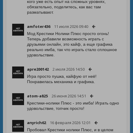
кого уже есть опыт на сложных уровнях,
обязательно, поделитесь, как вас там
разматывают.
amfoter436
11 июля 2026 09:40
Мод Крестики Нолики Плюс просто огонь!
Теперь добавили возможность играть с
друзьями онлайн, это кайф, а еще графика
реально имба, так что играть стало сплошное
удовольствие.
apre200142
2 июля 2026 14:50
Игра просто пушка, кайфую от неё!
Понравилась механика и графика.
atom-a825
26 июня 2026 14:51
Крестики-нолики Плюс - это имба! Играть одно
удовольствие, топчик просто!
anyrich62
16 февраля 2026 12:01
Пробовал Крестики нолики Плюс, и в целом