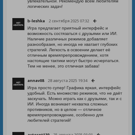
увлекательной. Рекомендую всем любителям
логических задач!
b-leshka
2 сентября 2025 07:32
Игра предлагает приятный интерфейс и
возможность состязаться с друзьями или ИИ.
Наличие различных режимов добавляет
разнообразия, но иногда не хватает глубоких
стратегий. Легкость в освоении делает её
отличным времяпрепровождением, хотя
настоящие тактики могут быстро исчерпаться.
Тем не менее, это отличная забава!
annav08
28 августа 2025 19:34
Игра просто супер! Графика яркая, интерфейс
удобный. Есть множество режимов, что не даёт
заскучать. Можно играть как с друзьями, так и с
ИИ. Иногда возникает нехватка сложных
противников, но в целом — отличное
времяпрепровождение, особенно для
любителей стратегий!
avtoret130
25 августа 2025 01:01