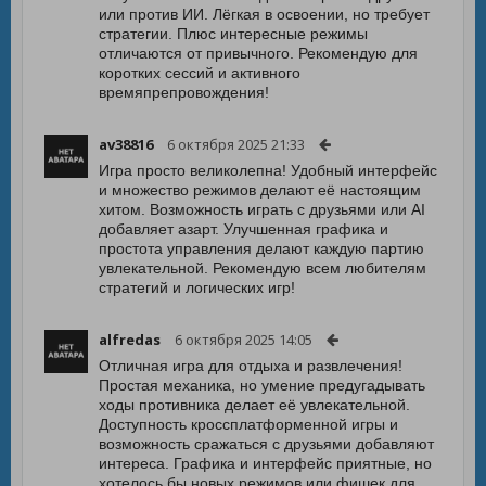
или против ИИ. Лёгкая в освоении, но требует
стратегии. Плюс интересные режимы
отличаются от привычного. Рекомендую для
коротких сессий и активного
времяпрепровождения!
av38816
6 октября 2025 21:33
Игра просто великолепна! Удобный интерфейс
и множество режимов делают её настоящим
хитом. Возможность играть с друзьями или AI
добавляет азарт. Улучшенная графика и
простота управления делают каждую партию
увлекательной. Рекомендую всем любителям
стратегий и логических игр!
alfredas
6 октября 2025 14:05
Отличная игра для отдыха и развлечения!
Простая механика, но умение предугадывать
ходы противника делает её увлекательной.
Доступность кроссплатформенной игры и
возможность сражаться с друзьями добавляют
интереса. Графика и интерфейс приятные, но
хотелось бы новых режимов или фишек для