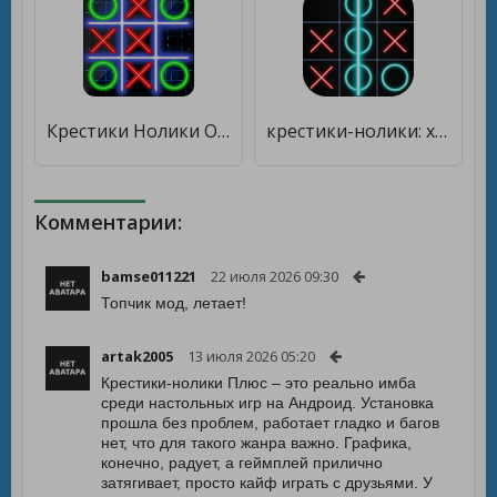
Крестики Нолики Онлайн - Классика & Большие XO [Много денег]
крестики-нолики: хз и ос: крестики и нолики [Много монет]
Комментарии:
bamse011221
22 июля 2026 09:30
Топчик мод, летает!
artak2005
13 июля 2026 05:20
Крестики-нолики Плюс – это реально имба
среди настольных игр на Андроид. Установка
прошла без проблем, работает гладко и багов
нет, что для такого жанра важно. Графика,
конечно, радует, а геймплей прилично
затягивает, просто кайф играть с друзьями. У