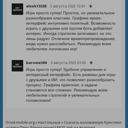
alexk13338
3 августа 2025 13:01
Игра просто супер! Простое, но увлекательное
разнообразие классики. Графика яркая,
интерфейс интуитивно понятный. Возможность
играть с друзьями или против бота добавляет
интерес. Иногда стратегии затягивают, но это
лишь радует. Отличное времяпрепровождение,
когда нужно расслабиться. Рекомендую всем
любителям логических игр!
barome500
3 августа 2025 01:02
Игра просто супер! Удобное управление и
интересный интерфейс. Есть режимы для игры
с друзьями и ИИ, что позволяет разнообразить
процесс. Графика приятная, а задачи
становятся все сложнее. Рекомендую всем
любителям стратегий и увлекательных
головоломок!
Droid-mobile.org
»
Настольные
» Скачать взломанную Крестики
нолики Плюс [Много монет] MOD apk на Андроид