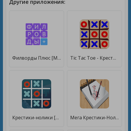
Другие приложения:
Филворды Плюс [Много монет]
Tic Tac Toe - Крестики-нолики [Мод меню]
Крестики-нолики [Бесплатные покупки]
Мега Крестики-Нолики [Много денег]