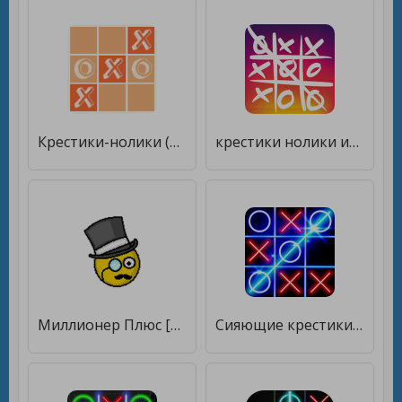
Крестики-нолики (Без рекламы) [Много денег]
крестики нолики игры онлайн - игры бесплатно [Много денег]
Миллионер Плюс [Много монет]
Сияющие крестики-нолики [Мод меню]