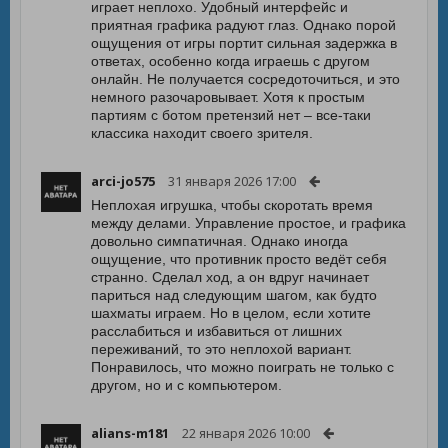
играет неплохо. Удобный интерфейс и
приятная графика радуют глаз. Однако порой
ощущения от игры портит сильная задержка в
ответах, особенно когда играешь с другом
онлайн. Не получается сосредоточиться, и это
немного разочаровывает. Хотя к простым
партиям с ботом претензий нет – все-таки
классика находит своего зрителя.
arci-jo575
31 января 2026 17:00
Неплохая игрушка, чтобы скоротать время
между делами. Управление простое, и графика
довольно симпатичная. Однако иногда
ощущение, что противник просто ведёт себя
странно. Сделал ход, а он вдруг начинает
париться над следующим шагом, как будто
шахматы играем. Но в целом, если хотите
расслабиться и избавиться от лишних
переживаний, то это неплохой вариант.
Понравилось, что можно поиграть не только с
другом, но и с компьютером.
alians-m181
22 января 2026 10:00