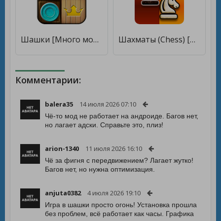
Шашки [Много монет]
Шахматы (Chess) [Много монет]
Комментарии:
balera35
14 июля 2026 07:10
Чё-то мод не работает на андроиде. Багов нет,
но лагает адски. Справьте это, плиз!
arion-1340
11 июля 2026 16:10
Чё за фигня с передвижением? Лагает жутко!
Багов нет, но нужна оптимизация.
anjuta0382
4 июля 2026 19:10
Игра в шашки просто огонь! Установка прошла
без проблем, всё работает как часы. Графика