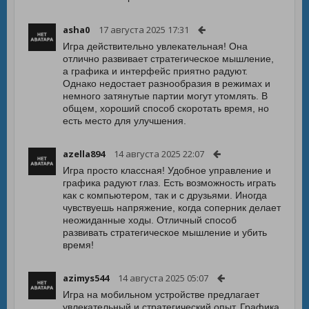
asha0
17 августа 2025 17:31
Игра действительно увлекательная! Она
отлично развивает стратегическое мышление,
а графика и интерфейс приятно радуют.
Однако недостает разнообразия в режимах и
немного затянутые партии могут утомлять. В
общем, хороший способ скоротать время, но
есть место для улучшения.
azella894
14 августа 2025 22:07
Игра просто классная! Удобное управление и
графика радуют глаз. Есть возможность играть
как с компьютером, так и с друзьями. Иногда
чувствуешь напряжение, когда соперник делает
неожиданные ходы. Отличный способ
развивать стратегическое мышление и убить
время!
azimys544
14 августа 2025 05:07
Игра на мобильном устройстве предлагает
увлекательный и стратегический опыт. Графика