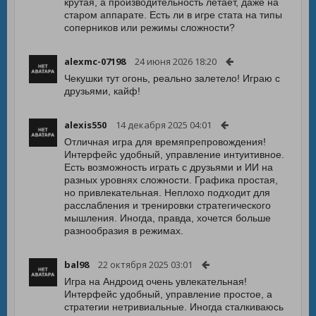
крутая, а производительность летает, даже на
старом аппарате. Есть ли в игре стата на типы
соперников или режимы сложности?
alexmc-07198
24 июня 2026 18:20
Чекушки тут огонь, реально залетело! Играю с
друзьями, кайф!
alexis550
14 декабря 2025 04:01
Отличная игра для времяпрепровождения!
Интерфейс удобный, управление интуитивное.
Есть возможность играть с друзьями и ИИ на
разных уровнях сложности. Графика простая,
но привлекательная. Неплохо подходит для
расслабления и тренировки стратегического
мышления. Иногда, правда, хочется больше
разнообразия в режимах.
bal98
22 октября 2025 03:01
Игра на Андроид очень увлекательная!
Интерфейс удобный, управление простое, а
стратегии нетривиальные. Иногда сталкиваюсь