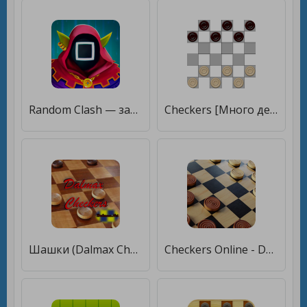
Random Clash — защита башен [Много монет]
Checkers [Много денег]
Шашки (Dalmax Checkers) [Много денег]
Checkers Online - Duel friends online! [Много денег]