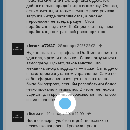
Графика симпатичная, а фишка с драфтом
действительно придаёт игре изюминку. Однако,
есть моменты, которые немного расстраивают:
загрузки иногда затягиваются, а баланс
персонажей не всегда радует. Стоит
поработать над этим. В общем, есть над чем
поработать, но играть всё равно приятно!
aleno4ka77627
28 января 2026 22:02
Ну, что сказать… графика в Draft меня приятно
удивила, яркая и стильная. Легко погрузиться в
атмосферу. Однако, такое чувство, что
механика иногда подводит — может быть, дело
в некотором запутанном управлении. Само по
себе оформление и концепт на высоте, но
было бы здорово, если бы разработчики более
чётко прокачали геймплей. В итоге, неплохой
вариант для времяпрепровождения, но не без
своих нюансов.
alicebae
10 января 2026 15:00
Честно говоря, увлёкся игрой, но возникло
несколько вопросов. Графика просто