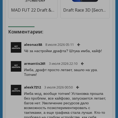
MAD FUT 22 Draft & Pack Opener [Много монет]
Draft Race 3D [Бесплатные покупки]
Комментарии:
aleonaz88
8 июля 2026 05:11
Чё за настройки драфта? Штука имба, кайф!
armantis261
3 июля 2026 22:10
Имба, драфт просто летает, зашло на ура.
Топчик!
alexk7212
3 июля 2026 00:50
Имба мод, вообще топчик! Установка прошла
без проблем, все кайфово, запускается летает,
багов нет. Увеличение ресурсов дало
возможность поэкспериментировать с
тактиками, а еще графика стала лучше. Кто-то
пробовал на слабом устройстве, как себя