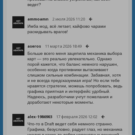
ведет?
ammoamn
2 июля 2026 11:20
Имба мод, всё летает, кайфово чарами
раскидывать врагов!
aseros
11 марта 2026 18:49
Больше всего меня зацепила механика выбора
карт — это реально увлекательно. Однако
порой кажется, что баланс немного нарушен,
особенно когда противники вытаскивают
слишком сильные комбинации. Забавная, хотя
и не всегда предсказуемая игра! Но если тебе
нравятся стратегии, можешь попробовать, ведь
графика приятная и интерфейс удобный.
Надеюсь, разработчики учтут пожелания и
доработают некоторые моменты.
alex-1986903
17 февраля 2026 12:02
Что-то в Draft ведет себя немного странно.
Графика, безусловно, радует глаз, но механика
уходит в какие-то дебри непонятных решений.