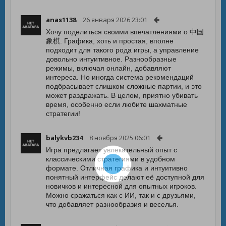
anas1138
26 января 2026 23:01
Хочу поделиться своими впечатлениями о 中国
象棋. Графика, хоть и простая, вполне
подходит для такого рода игры, а управление
довольно интуитивное. Разнообразные
режимы, включая онлайн, добавляют
интереса. Но иногда система рекомендаций
подбрасывает слишком сложные партии, и это
может раздражать. В целом, приятно убивать
время, особенно если любите шахматные
стратегии!
balykvb234
8 ноября 2025 06:01
Игра предлагает увлекательный опыт с
классическими стратегиями в удобном
формате. Отличная графика и интуитивно
понятный интерфейс делают её доступной для
новичков и интересной для опытных игроков.
Можно сражаться как с ИИ, так и с друзьями,
что добавляет разнообразия и веселья.