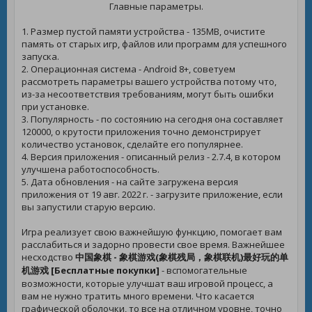
Главные параметры.
1. Размер пустой памяти устройства - 135MB, очистите
память от старых игр, файлов или программ для успешного
запуска.
2. Операционная система - Android 8+, советуем
рассмотреть параметры вашего устройства потому что,
из-за несоответствия требованиям, могут быть ошибки
при установке.
3. Популярность - по состоянию на сегодня она составляет
120000, о крутости приложения точно демонстрирует
количество установок, сделайте его популярнее.
4. Версия приложения - описанный релиз - 2.7.4, в котором
улучшена работоспособность.
5. Дата обновления - на сайте загружена версия
приложения от 19 авг. 2022 г. - загрузите приложение, если
вы запустили старую версию.
Игра реализует свою важнейшую функцию, помогает вам
расслабиться и задорно провести свое время. Важнейшее
несходство
中国象棋 - 象棋游戏(象棋残局，象棋联机)最好玩的单
机游戏 [Бесплатные покупки]
- вспомогательные
возможности, которые улучшат ваш игровой процесс, а
вам не нужно тратить много времени. Что касается
графической оболочки, то все на отличном уровне, точно