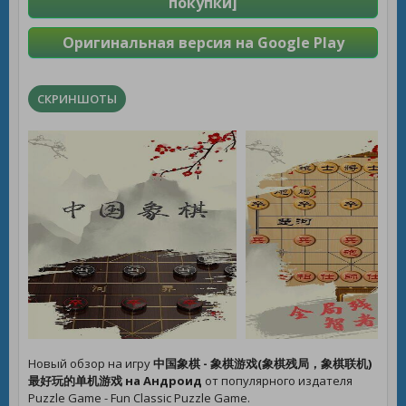
покупки]
Оригинальная версия на Google Play
СКРИНШОТЫ
Новый обзор на игру
中国象棋 - 象棋游戏(象棋残局，象棋联机)
最好玩的单机游戏 на Андроид
от популярного издателя
Puzzle Game - Fun Classic Puzzle Game.