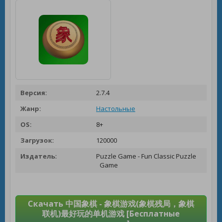
Версия:
2.7.4
Жанр:
Настольные
OS:
8+
Загрузок:
120000
Издатель:
Puzzle Game - Fun Classic Puzzle
Game
Скачать 中国象棋 - 象棋游戏(象棋残局，象棋
联机)最好玩的单机游戏 [Бесплатные