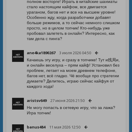
полном восторге! Играть в китайские шахматы
стало настоящим кайфом, все двигается
ураганом, багов нет и все на высшем уровне!
Особенно жду, когда разработчики добавят
больше режимов, а то сейчас немного слишком
просто, но в целом топчик! Кто-нибудь уже
пробовал залететь в онлайн? Интересно, как
там дела с пинга?
ane4ka1890267
3 июля 2026 04:50
Качаешь эту игру, и сразу в топчике! Тут и残局и,
и онлайн веселуха – прям кайф! Установил без
проблем, летает на моем древнем телефоне,
багов нет, всё гладко. Чё вообще про стратегии
думаете? Делитесь, играю сейчас кайфуя от
каждого хода!
aristsv649
27 июня 2026 21:50
Не могу попасть в сетевую игру, что за лажа?
Игра топчик!
banus484
11 мая 2026 12:50