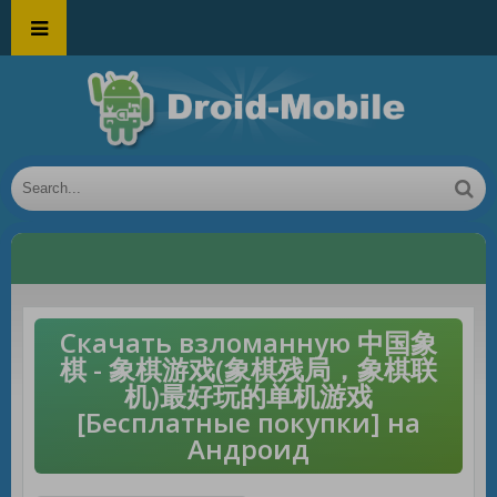
Скачать взломанную 中国象
棋 - 象棋游戏(象棋残局，象棋联
机)最好玩的单机游戏
[Бесплатные покупки] на
Андроид