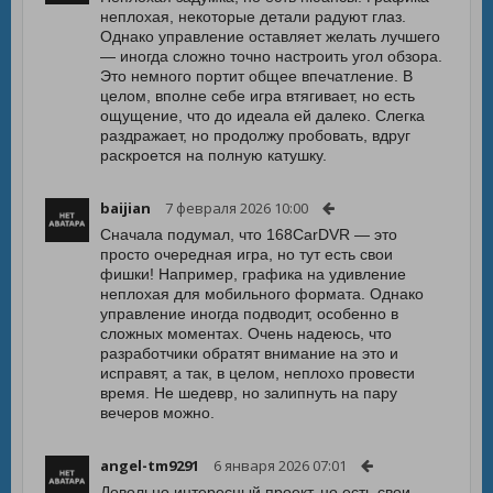
неплохая, некоторые детали радуют глаз.
Однако управление оставляет желать лучшего
— иногда сложно точно настроить угол обзора.
Это немного портит общее впечатление. В
целом, вполне себе игра втягивает, но есть
ощущение, что до идеала ей далеко. Слегка
раздражает, но продолжу пробовать, вдруг
раскроется на полную катушку.
baijian
7 февраля 2026 10:00
Сначала подумал, что 168CarDVR — это
просто очередная игра, но тут есть свои
фишки! Например, графика на удивление
неплохая для мобильного формата. Однако
управление иногда подводит, особенно в
сложных моментах. Очень надеюсь, что
разработчики обратят внимание на это и
исправят, а так, в целом, неплохо провести
время. Не шедевр, но залипнуть на пару
вечеров можно.
angel-tm9291
6 января 2026 07:01
Довольно интересный проект, но есть свои