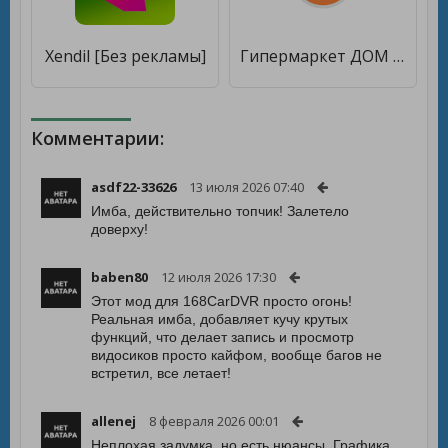
Xendil [Без рекламы]
Гипермаркет ДОМ [Без рекламы]
Комментарии:
asdf22-33626
13 июля 2026 07:40
Имба, действительно топчик! Залетело
доверху!
baben80
12 июля 2026 17:30
Этот мод для 168CarDVR просто огонь!
Реальная имба, добавляет кучу крутых
функций, что делает запись и просмотр
видосиков просто кайфом, вообще багов не
встретил, все летает!
allenej
8 февраля 2026 00:01
Неплохая задумка, но есть нюансы. Графика