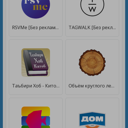
RSVMe [Без рекламы]
TAGWALK [Без рекламы]
Таъбири Хоб - Китоб [Без рекламы]
Объём круглого леса [Без рекламы]