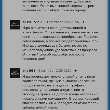
возможность улучшать машину добавляют
игривости. Отличный способ скоротать время,
особенно если любите гонки по городу!
alissa-77217
11 сентября 2025 19:07
Игра впечатляет своей детализацией и
атмосферой. Управление машиной интуитивно
понятное, а задания разнообразные. Графика
современная, а музыка создает приятный фон.
Иногда сталкиваюсь с багами, но это не
мешает получению удовольствия от процесса.
Отличный способ расслабиться после
тяжелого дня!
any4918
6 сентября 2025 03:30
Игра предлагает увлекательный опыт в роли
водителя такси, где нужно маневрировать по
городу и выполнять задания. Графика
неплохая, управление интуитивное, а
свободное время на дороге всегда наполнено
неожиданными ситуациями. В целом, хороший
способ развлечься и насладиться атмосферой
урбанистичной жизни.