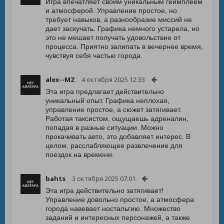
Игра впечатляет своим уникальным геймплеем
и атмосферой. Управление простое, но
требует навыков, а разнообразие миссий не
дает заскучать. Графика немного устарела, но
это не мешает получать удовольствие от
процесса. Приятно залипать в вечернее время,
чувствуя себя частью города.
alex--MZ
4 октября 2025 12:33
Эта игра предлагает действительно
уникальный опыт. Графика неплохая,
управление простое, а сюжет затягивает.
Работая таксистом, ощущаешь адреналин,
попадая в разные ситуации. Можно
прокачивать авто, это добавляет интерес. В
целом, расслабляющее развлечение для
поездок на времени.
bahts
3 октября 2025 07:01
Эта игра действительно затягивает!
Управление довольно простое, а атмосфера
города навевает ностальгию. Множество
заданий и интересных персонажей, а также