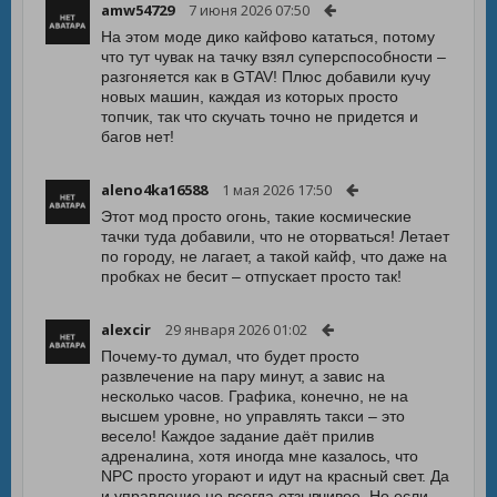
amw54729
7 июня 2026 07:50
На этом моде дико кайфово кататься, потому
что тут чувак на тачку взял суперспособности –
разгоняется как в GTAV! Плюс добавили кучу
новых машин, каждая из которых просто
топчик, так что скучать точно не придется и
багов нет!
aleno4ka16588
1 мая 2026 17:50
Этот мод просто огонь, такие космические
тачки туда добавили, что не оторваться! Летает
по городу, не лагает, а такой кайф, что даже на
пробках не бесит – отпускает просто так!
alexcir
29 января 2026 01:02
Почему-то думал, что будет просто
развлечение на пару минут, а завис на
несколько часов. Графика, конечно, не на
высшем уровне, но управлять такси – это
весело! Каждое задание даёт прилив
адреналина, хотя иногда мне казалось, что
NPC просто угорают и идут на красный свет. Да
и управление не всегда отзывчивое. Но если