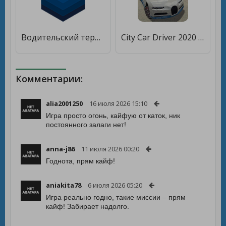
Водительский терминал Maxima Taxi [Без рекламы]
City Car Driver 2020 [Бесплатные покупки]
Комментарии:
alia2001250
16 июля 2026 15:10
Игра просто огонь, кайфую от каток, ник
постоянного залаги нет!
anna-j86
11 июля 2026 00:20
Годнота, прям кайф!
aniakita78
6 июля 2026 05:20
Игра реально годно, такие миссии – прям
кайф! Забирает надолго.