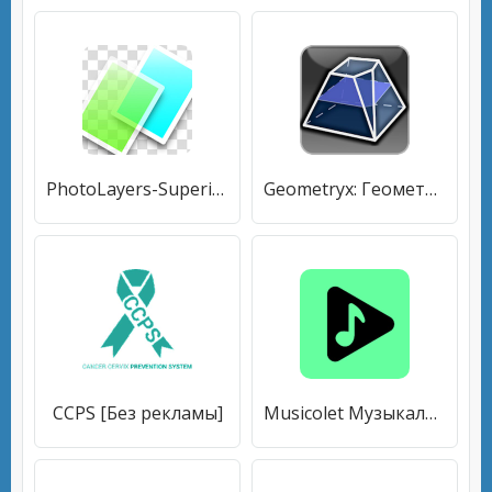
PhotoLayers-Superimpose,Eraser [Без рекламы]
Geometryx: Геометрия - Расчёты и формулы [Без рекламы]
CCPS [Без рекламы]
Musicolet Музыкальный Плеер [Без рекламы]