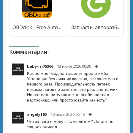
OBDclick - Free Auto Diagnostics OBD ELM327 [Без рекламы]
Запчасти, авторазборки Bibinet [Без рекламы]
Комментарии:
baby-rn75366
13 июля 2026 00:30
Как по мне, мод на таксолёт просто имба!
Установил без лишних косяков, всё залетело с
первого раза. Производительность летает,
никаких лагов не заметил, это реально топчик.
Но вот есть ли тут какие-то особенности в
настройках, или просто юзайте как есть?
angely160
10 июля 2026 06:40
Что за лаги в моду с Таксолётом? Летает не
так, как ожидал.