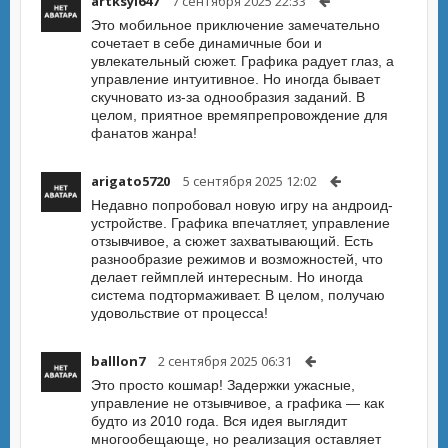
artksyi647
7 сентября 2025 22:33
Это мобильное приключение замечательно
сочетает в себе динамичные бои и
увлекательный сюжет. Графика радует глаз, а
управление интуитивное. Но иногда бывает
скучновато из-за однообразия заданий. В
целом, приятное времяпрепровождение для
фанатов жанра!
arigato5720
5 сентября 2025 12:02
Недавно попробовал новую игру на андроид-
устройстве. Графика впечатляет, управление
отзывчивое, а сюжет захватывающий. Есть
разнообразие режимов и возможностей, что
делает геймплей интересным. Но иногда
система подтормаживает. В целом, получаю
удовольствие от процесса!
balllon7
2 сентября 2025 06:31
Это просто кошмар! Задержки ужасные,
управление не отзывчивое, а графика — как
будто из 2010 года. Вся идея выглядит
многообещающе, но реализация оставляет