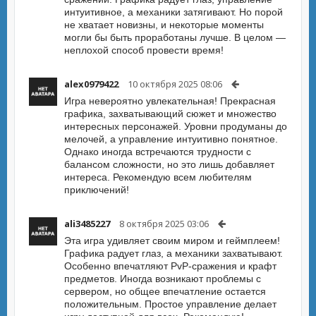
интуитивное, а механики затягивают. Но порой
не хватает новизны, и некоторые моменты
могли бы быть проработаны лучше. В целом —
неплохой способ провести время!
alex0979422
10 октября 2025 08:06
Игра невероятно увлекательная! Прекрасная
графика, захватывающий сюжет и множество
интересных персонажей. Уровни продуманы до
мелочей, а управление интуитивно понятное.
Однако иногда встречаются трудности с
балансом сложности, но это лишь добавляет
интереса. Рекомендую всем любителям
приключений!
ali3485227
8 октября 2025 03:06
Эта игра удивляет своим миром и геймплеем!
Графика радует глаз, а механики захватывают.
Особенно впечатляют PvP-сражения и крафт
предметов. Иногда возникают проблемы с
сервером, но общее впечатление остается
положительным. Простое управление делает