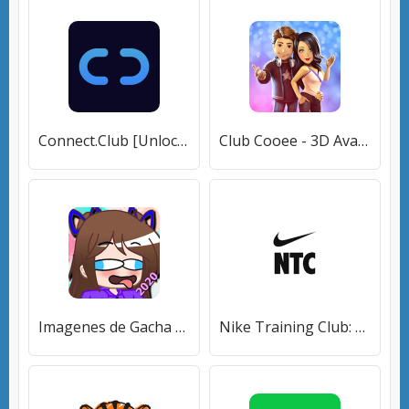
Connect.Club [Unlocked]
Club Cooee - 3D Avatar, Chat, Party & Make Friends [Unlocked]
Imagenes de Gacha Club [Без рекламы]
Nike Training Club: тренировки [Unlocked]