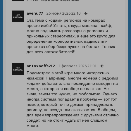
avenu77
26 июня 2026 22:10
Эта тема с кодами регионов на номерах
просто имба! Узнать, откуда машина - кайф,
можно поднимать разговоры о регионах и
прикольных стереотипах, а еще это круто для
определения корпоративных падиков или
просто за сбор безделушек на болтах. Топчик
для всех автолюбителей!
antoxaoffs212
1 февраля 2026 21:01
Подсмотрел в этой игре много интересных
нюансов! Например, многие номера с редкими
кодами действительно неожиданно выводят на
места, о которых я вообще не слышал. Не
знаю, зачем это нужно, но любопытно. Однако
иногда система попадает в пробелы — вот тот
номер, который точно должен принадлежать
региону, не всегда там оказывается. В общем,
для времяпрепровождения с друзьями отлично
сойдёт, но не стоит ждать от неё слишком
много.