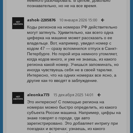
немного разочаровать. В целом, довольно
познавательно, но не на все время.
ashok-2205876
10 января 2026 15:00
Коды регионов на номерах РФ действительно
могут затянуть. Удивительно, как всего одна
циферка на машине может рассказать о ее
владельце. Вот, например, увидел номер с
кодом 47 — сразу вспомнился отпуск в Санкт-
Петербурге. Но порой игра немного утомляет,
когда кодов много, и уже не знаешь, из какого
региона какой номер. Учишься запоминать, но
иногда чувствуешь себя не в своей тарелке.
Интересно, что на одних номерах все ясно, а
другие как-то вводят в заблуждение.
aleonka773
15 декабря 2025 14:01
Это интересно! С помощью региона на
номерах можно быстро определить, из какого
субъекта России машина. Например, цифры на
знаке говорят о городе, где авто
зарегистрировано. Это добавляет интригу при
поездках и встречах: узнаешь, из какого