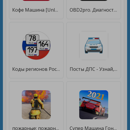
Кофе Машина [Unlocked]
OBD2pro. Диагностика OBD ELM. Коды неисправностей. [Без рекламы]
Коды регионов России на автомобильных номерах [Premium]
Посты ДПС - Узнай, где ГАИ прямо сейчас [Полная версия]
пожарные: пожарная машина [Бесплатные покупки]
Супер Машина Гонки 2021 год: Шоссе Скорость Гонки [Много денег]