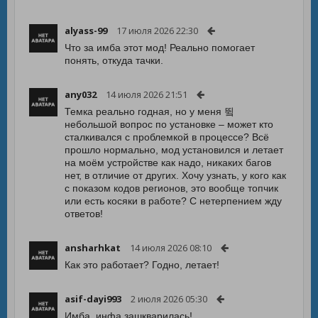
alyass-99
17 июля 2026 22:30
Что за имба этот мод! Реально помогает
понять, откуда тачки.
any032
14 июля 2026 21:51
Темка реально годная, но у меня 뜈
небольшой вопрос по установке – может кто
сталкивался с проблемкой в процессе? Всё
прошло нормально, мод установился и летает
на моём устройстве как надо, никаких багов
нет, в отличие от других. Хочу узнать, у кого как
с показом кодов регионов, это вообще топчик
или есть косяки в работе? С нетерпением жду
ответов!
ansharhkat
14 июля 2026 08:10
Как это работает? Годно, летает!
asif-dayi993
2 июля 2026 05:30
Имба, инфа зашкварилась!