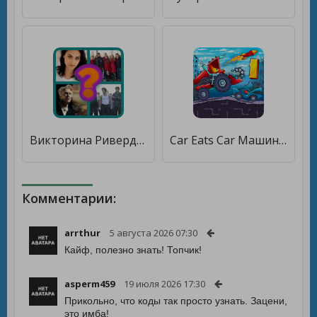
Викторина Ривердейл. Узнай какой ты фанат [Много монет]
Car Eats Car Машина Ест Машину [Бесплатные покупки]
Комментарии:
arrthur
5 августа 2026 07:30
Кайф, полезно знать! Топчик!
asperm459
19 июля 2026 17:30
Прикольно, что коды так просто узнать. Зацени,
это имба!