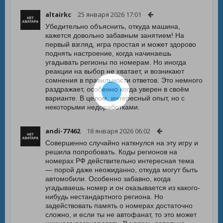
altairkc
25 января 2026 17:01
Убедительно объяснить, откуда машина,
кажется довольно забавным занятием! На
первый взгляд, игра простая и может здорово
поднять настроение, когда начинаешь
угадывать регионы по номерам. Но иногда
реакции на выбор не хватает, и возникают
сомнения в правильности ответов. Это немного
раздражает, особенно когда уверен в своём
варианте. В целом, интересный опыт, но с
некоторыми недоработками.
andi-77462
18 января 2026 06:02
Совершенно случайно наткнулся на эту игру и
решила попробовать. Коды регионов на
номерах РФ действительно интересная тема
— порой даже неожиданно, откуда могут быть
автомобили. Особенно забавно, когда
угадываешь номер и он оказывается из какого-
нибудь нестандартного региона. Но
задействовать память о номерах достаточно
сложно, и если ты не автофанат, то это может