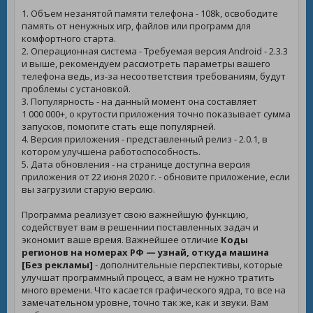
1. Объем незанятой памяти телефона - 108k, освободите
память от ненужных игр, файлов или программ для
комфортного старта.
2. Операционная система - Требуемая версия Android - 2.3.3
и выше, рекомендуем рассмотреть параметры вашего
телефона ведь, из-за несоответствия требованиям, будут
проблемы с установкой.
3. Популярность - на данный момент она составляет
1 000 000+, о крутости приложения точно показывает сумма
запусков, помогите стать еще популярней.
4. Версия приложения - представленный релиз - 2.0.1, в
котором улучшена работоспособность.
5. Дата обновления - на странице доступна версия
приложения от 22 июня 2020 г. - обновите приложение, если
вы загрузили старую версию.
Программа реализует свою важнейшую функцию,
содействует вам в решеннии поставленных задач и
экономит ваше время. Важнейшее отличие
Коды
регионов на номерах РФ — узнай, откуда машина
[Без рекламы]
- дополнительные перспективы, которые
улучшат программный процесс, а вам не нужно тратить
много времени. Что касается графического ядра, то все на
замечательном уровне, точно так же, как и звуки. Вам