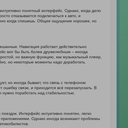
 интуитивно понятный интерфейс. Однако, когда дело
осто отказывается подключаться к авто, и
бенно когда спешишь. Общее ощущение хорошее, но
смешанные. Навигация работает действительно
ейс мог бы быть более дружелюбным – иногда
ю простой, но важную функцию, как музыкальный плеер,
обно, но некоторые моменты надо доработать.
ует, но иногда бывает, что связь с телефоном
 ошибку связи, и приходится всё перезапускать. В
о нужно поработать над стабильностью.
 поездок. Интерфейс интуитивно понятен, легко
у приложениями. Однако иногда возникают проблемы
втомобилистов.