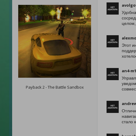
avolgo
Удобна
сосред
целом,
alexmo
Этот и
поддер
хотело
an4-m1
Управл
уведом
Payback 2 - The Battle Sandbox
совмес
andre
Отличн
навига
стало 