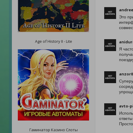
andre
Это пр
интерф
совмес
Age of History II - Lite
anidur
Я част
получа
поездк
anzor0
Суперу
сосред
упроща
avto-p
Исполь
ответы
Просто
Гаминатор Казино Слоты