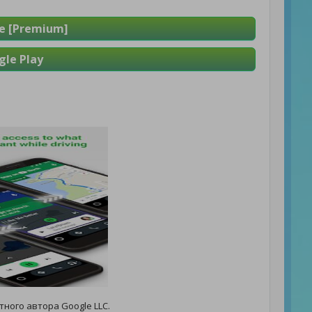
е [Premium]
le Play
тного автора Google LLC.