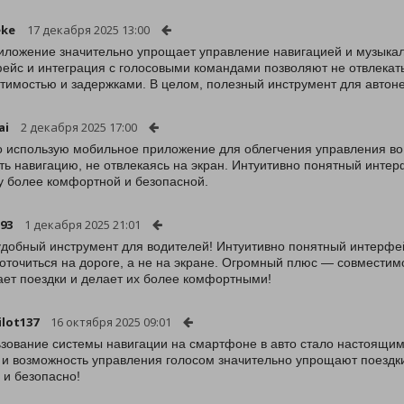
eke
17 декабря 2025 13:00
иложение значительно упрощает управление навигацией и музыкал
ейс и интеграция с голосовыми командами позволяют не отвлекать
тимостью и задержками. В целом, полезный инструмент для автон
ai
2 декабря 2025 17:00
о использую мобильное приложение для облегчения управления во
ть навигацию, не отвлекаясь на экран. Интуитивно понятный интер
у более комфортной и безопасной.
93
1 декабря 2025 21:01
добный инструмент для водителей! Интуитивно понятный интерфейс
оточиться на дороге, а не на экране. Огромный плюс — совместим
ет поездки и делает их более комфортными!
ilot137
16 октября 2025 09:01
зование системы навигации на смартфоне в авто стало настоящи
 и возможность управления голосом значительно упрощают поездки
 и безопасно!