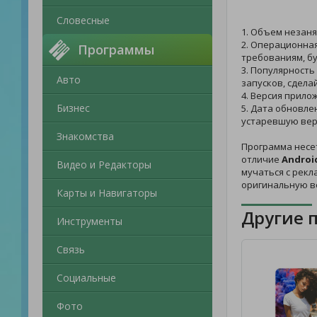
Словесные
1. Объем незаня
2. Операционная
Программы
требованиям, бу
3. Популярность
Авто
запусков, сдела
4. Версия прило
Бизнес
5. Дата обновле
устаревшую вер
Знакомства
Программа несе
отличие
Androi
Видео и Редакторы
мучаться с рекл
оригинальную в
Карты и Навигаторы
Другие 
Инструменты
Связь
Социальные
Фото