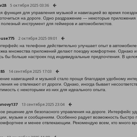
v28
5 октября 2025 03:36
я функция для управления музыкой и навигацией во время поездок
оточиться на дороге. Одно раздражение — некоторые приложения 
 полезный инструмент для геймеров и автомобилистов.
use775
2 октября 2025 09:01
нтерфейс на телефоне действительно улучшает опыт в автомобиле
жка множества приложений делают поездку комфортнее. Однако ин
сь бы больше настроек под индивидуальные предпочтения. В цело
85
14 сентября 2025 17:03
ение навигацией и музыкой стало проще благодаря удобному инте
ления не отвлекают от дороги. Однако, иногда бывает несоответс
тимость с некоторыми из них для идеального опыта.
wnovy137
13 сентября 2025 23:04
ое решение для безопасного управления на дороге. Интерфейс удо
ции, музыке и сообщениям. Особенно радует возможность быстро
комфортнее и менее отвлекающим. Рекомендую всем, кто много вр