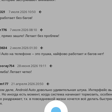
321
7 июля 2026 10:50
 работает без багов!
r776
7 июля 2026 08:10
, прямо зашло! Летает без проблем!
83634
2 июля 2026 01:30
d Auto на телефоне – это пушка, кайфово работает и багов нет!
poray754
28 июня 2026 19:11
имба! Летает четко!
-m177
21 апреля 2026 20:50
ом деле, Android Auto довольно удивительная штука. Интерфейс вы
. Но иногда есть момент, когда система начинает тормозить, осо
о раздражает, т.к. в повседневной жизни хочется всё делать быстре
к.