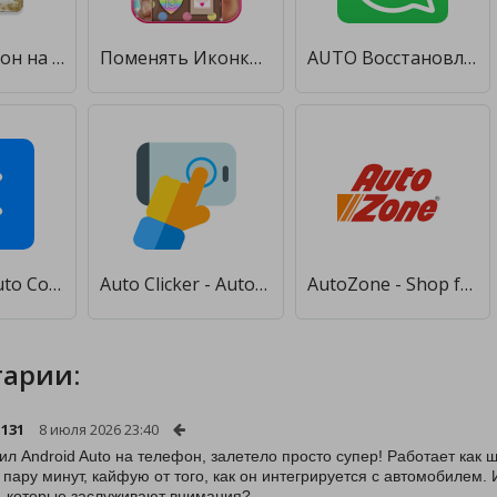
Изменить фон на фото. Auto Background Changer [Premium]
Поменять Иконки на Телефоне [Полная версия]
AUTO Восстановление сообщений [Полная версия]
Bluetooth Auto Connect - Devices Pair & Connect [Unlocked]
Auto Clicker - Automatic tap [Premium]
AutoZone - Shop for Auto Parts & Accessories [Premium]
арии:
131
8 июля 2026 23:40
ил Android Auto на телефон, залетело просто супер! Работает как ш
 пару минут, кайфую от того, как он интегрируется с автомобилем. И
 которые заслуживают внимания?