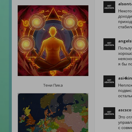
alsont
Некото
доходи
приход
стабил
angels
Пользу
хорошо
неясно
я бы п
asi4ki
Тени Пика
Неплох
подвис
осталь
ascsco
Это от
управл
с совм