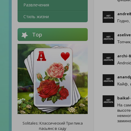
Развлечения
andre8
Стиль жизни
Годно,
Top
aselive
Топчик
archi-
Androi
anand
Кайф, 
baikal
На сам
высоте
немног
замино
Solitales: Классический Три пика
пасьянс в саду