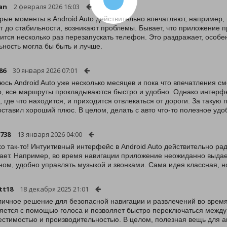
an
2 февраля 2026 16:03
рые моменты в Android Auto действительно впечатляют, например,
т до стабильности, возникают проблемы. Бывает, что приложение пр
ится несколько раз перезапускать телефон. Это раздражает, осо
ьность могла бы быть и лучше.
86
30 января 2026 07:01
юсь Android Auto уже несколько месяцев и пока что впечатления 
, все маршруты прокладываются быстро и удобно. Однако интерф
, где что находится, и приходится отвлекаться от дороги. За таку
оставил хороший плюс. В целом, делать с авто что-то полезное уд
n738
13 января 2026 04:00
о так-то! Интуитивный интерфейс в Android Auto действительно рад
ает. Например, во время навигации приложение неожиданно выдает
ном, удобно управлять музыкой и звонками. Сама идея классная, н
tt18
18 декабря 2025 21:01
личное решение для безопасной навигации и развлечений во время
яется с помощью голоса и позволяет быстро переключаться межд
естимостью и производительностью. В целом, полезная вещь для а