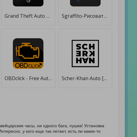
Grand Theft Auto V: The Manual [Без рекламы]
Sgraffito-Рисовать на телефоне [Полная версия]
OBDclick - Free Auto Diagnostics OBD ELM327 [Без рекламы]
Scher-Khan Auto [Полная версия]
вейцарские часы, ни одного бага, пушка! Установка
нтересно, у кого еще так летает, есть ли какие-то