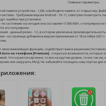
Главные параметры.
той памяти устройства - 1,2M, освободите память от старых игр, фай
 система - Требуемая версия Android - 10–11, советуем посмотреть 
дут ошибки при установке.
 - по состоянию на сегодня она составляет 5 000 000+, о популярно
йте его популярнее.
жения - данный релиз - 1.2, в котором увеличена производительность
ния - на странице добавлена версия приложения от 18 октября 2021 г
сию.
т свою важнейшую функцию, содействует вам в решеннии поставле
d Auto на телефоне [Premium]
- открытые возможности, которые о
амой. Что касается картинки, то все на крутом уровне, точно так же,
ерсию или загрузить МОД. Не забывайте посещать наш портал для 
приложения: