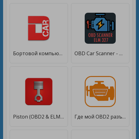
Бортовой компьютер (OBD2 ELM327) [Unlocked]
OBD Car Scanner - OBD2 ELM327 Car Diagnostics Tool [Unlocked]
Piston (OBD2 & ELM327) [Unlocked]
Где мой OBD2 разъем? Find it! [Unlocked]