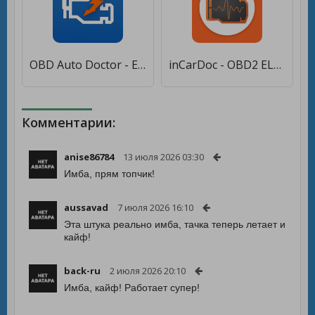
OBD Auto Doctor - ELM327 & OBD2 car scanner tool [Полная версия]
inCarDoc - OBD2 ELM327 Сканер [Без рекламы]
Комментарии:
anise86784
13 июля 2026 03:30
Имба, прям топчик!
aussavad
7 июля 2026 16:10
Эта штука реально имба, тачка теперь летает и
кайф!
back-ru
2 июля 2026 20:10
Имба, кайф! Работает супер!