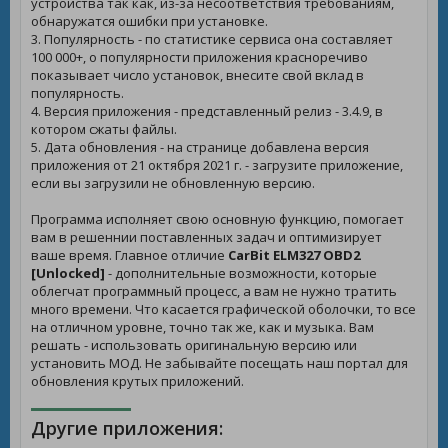
устройства так как, из-за несоответствия требованиям,
обнаружатся ошибки при установке.
3. Популярность - по статистике сервиса она составляет
100 000+, о популярности приложения красноречиво
показывает число установок, внесите свой вклад в
популярность.
4. Версия приложения - представленный релиз - 3.4.9, в
котором сжаты файлы.
5. Дата обновления - на странице добавлена версия
приложения от 21 октября 2021 г. - загрузите приложение,
если вы загрузили не обновленную версию.
Программа исполняет свою основную функцию, помогает
вам в решеннии поставленных задач и оптимизирует
ваше время. Главное отличие
CarBit ELM327 OBD2
[Unlocked]
- дополнительные возможности, которые
облегчат программный процесс, а вам не нужно тратить
много времени. Что касается графической оболочки, то все
на отличном уровне, точно так же, как и музыка. Вам
решать - использовать оригинальную версию или
установить МОД. Не забывайте посещать наш портал для
обновления крутых приложений.
Другие приложения: