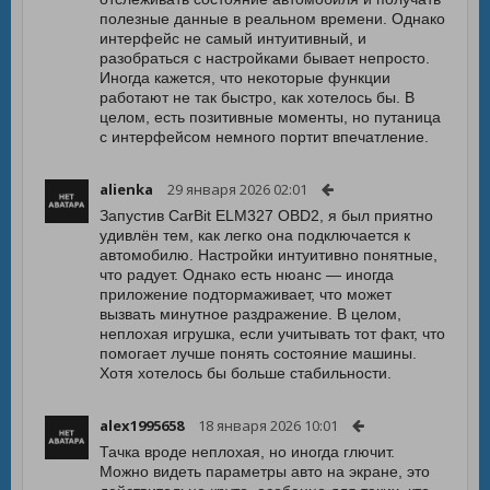
полезные данные в реальном времени. Однако
интерфейс не самый интуитивный, и
разобраться с настройками бывает непросто.
Иногда кажется, что некоторые функции
работают не так быстро, как хотелось бы. В
целом, есть позитивные моменты, но путаница
с интерфейсом немного портит впечатление.
alienka
29 января 2026 02:01
Запустив CarBit ELM327 OBD2, я был приятно
удивлён тем, как легко она подключается к
автомобилю. Настройки интуитивно понятные,
что радует. Однако есть нюанс — иногда
приложение подтормаживает, что может
вызвать минутное раздражение. В целом,
неплохая игрушка, если учитывать тот факт, что
помогает лучше понять состояние машины.
Хотя хотелось бы больше стабильности.
alex1995658
18 января 2026 10:01
Тачка вроде неплохая, но иногда глючит.
Можно видеть параметры авто на экране, это