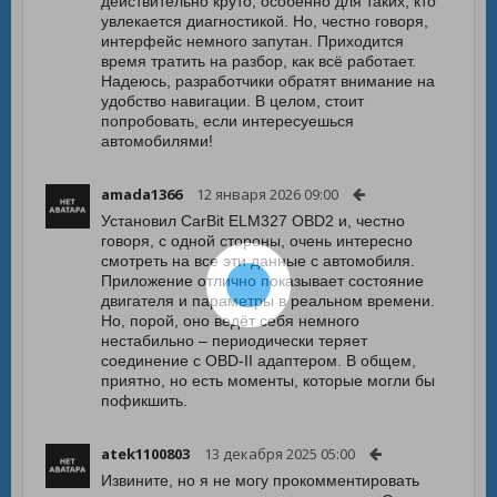
действительно круто, особенно для таких, кто
увлекается диагностикой. Но, честно говоря,
интерфейс немного запутан. Приходится
время тратить на разбор, как всё работает.
Надеюсь, разработчики обратят внимание на
удобство навигации. В целом, стоит
попробовать, если интересуешься
автомобилями!
amada1366
12 января 2026 09:00
Установил CarBit ELM327 OBD2 и, честно
говоря, с одной стороны, очень интересно
смотреть на все эти данные с автомобиля.
Приложение отлично показывает состояние
двигателя и параметры в реальном времени.
Но, порой, оно ведёт себя немного
нестабильно – периодически теряет
соединение с OBD-II адаптером. В общем,
приятно, но есть моменты, которые могли бы
пофикшить.
atek1100803
13 декабря 2025 05:00
Извините, но я не могу прокомментировать