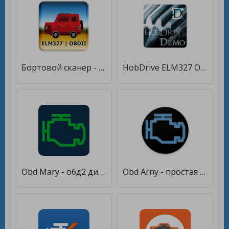
Бортовой сканер - Olivia Drive
HobDrive ELM327 OBD2 Авто БортКомп и Диагностика [Unlocked]
Obd Mary - обд2 диагностика блютуз, ELM327 сканер [Без рекламы]
Obd Arny - простая OBD2 диагностика и сканер авто [Unlocked]