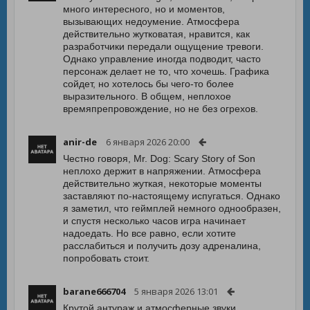
много интересного, но и моментов,
вызывающих недоумение. Атмосфера
действительно жутковатая, нравится, как
разработчики передали ощущение тревоги.
Однако управление иногда подводит, часто
персонаж делает не то, что хочешь. Графика
сойдет, но хотелось бы чего-то более
выразительного. В общем, неплохое
времяпрепровождение, но не без огрехов.
anir-de
6 января 2026 20:00
Честно говоря, Mr. Dog: Scary Story of Son
неплохо держит в напряжении. Атмосфера
действительно жуткая, некоторые моменты
заставляют по-настоящему испугаться. Однако
я заметил, что геймплей немного однообразен,
и спустя несколько часов игра начинает
надоедать. Но все равно, если хотите
расслабиться и получить дозу адреналина,
попробовать стоит.
barane666704
5 января 2026 13:01
Крутой антураж и атмосферные звуки