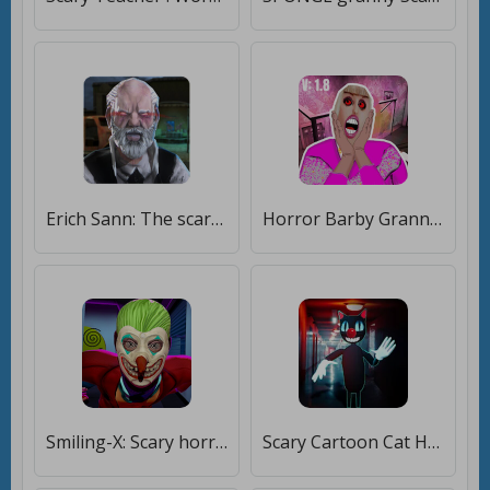
Erich Sann: The scary game. [Много монет]
Horror Barby Granny V1.8 Scary Game Mod 2019 [Бесплатные покупки]
Smiling-X: Scary horror game. [Много денег]
Scary Cartoon Cat Horror Game : Jumpscary SCP [Много монет]