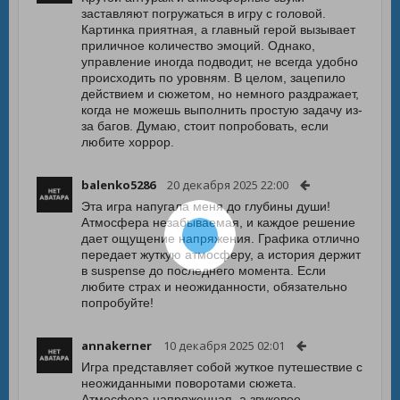
заставляют погружаться в игру с головой.
Картинка приятная, а главный герой вызывает
приличное количество эмоций. Однако,
управление иногда подводит, не всегда удобно
происходить по уровням. В целом, зацепило
действием и сюжетом, но немного раздражает,
когда не можешь выполнить простую задачу из-
за багов. Думаю, стоит попробовать, если
любите хоррор.
balenko5286
20 декабря 2025 22:00
Эта игра напугала меня до глубины души!
Атмосфера незабываемая, и каждое решение
дает ощущение напряжения. Графика отлично
передает жуткую атмосферу, а история держит
в suspense до последнего момента. Если
любите страх и неожиданности, обязательно
попробуйте!
annakerner
10 декабря 2025 02:01
Игра представляет собой жуткое путешествие с
неожиданными поворотами сюжета.
Атмосфера напряженная, а звуковое