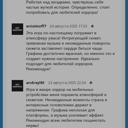
Работая над загадками, чувствуешь себя
частью жуткой истории. Определенно, стоит
попробовать для любителей хоррора!
anisimoff7
24 августа 2025 17:33
Эта игра по-настоящему погружает в
атмосферу ужаса! Интригующий сюжет,
тревожная музыка и неожиданные повороты
сюжета заставляют сердце биться чаще.
Графика достаточно мрачная, но именно это и
создает нужное настроение. Идеально
подходит для любителей хорроров.
Рекомендую!
andreyl81
23 августа 2025 22:34
Игра в жанре хоррор на мобильных
устройствах меня поразила атмосферой и
сюжетом. Неожиданные моменты страха и
интересные головоломки держат в
напряжении. Графика неплохая для
платформы, а музыка усиливает эффект.
Рекомендую всем любителям пощекотать
нервы!