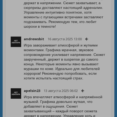
держат в напряжении. Сюжет захватывает, а
сюрпризы доставляют настоящий адреналин.
Управление интуитивно понятное, хотя
моменты с пугающими встречами заставляют
подскакивать. Рекомендую тем, кто любит
шорохи в темноте!
andrewsbit
16 августа 2025 13:00
Игра завораживает атмосферой и жуткими
моментами. Графика мрачная, звуковое
сопровождение усиливает напряжение. Сюжет
закрученный, держит в suspense до самого
конца. Некоторые моменты явно вызывают
мурашки по коже. Идеально для любителей
хорроров! Рекомендую попробовать, если
хотите испытать настоящий страх.
apelsin23
13 августа 2025 06:02
Игра впечатляет атмосферой и напряжённой
музыкой. Графика довольно жуткая, что
добавляет в ощущения. Сюжет
захватывающий – каждый поворот сюжета
держит в напряжении. Управление хоть и