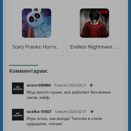
Scary Pranks: Horror Puzzle [Много денег]
Endless Nightmare: Horror Game [Бесплатные покупки]
Комментарии:
anzor093900
6 июля 2026 04:21
Мод просто пушка, всё работает без всяких
лагов, кайф.
azalka-55927
6 июля 2026 02:31
Игра огонь, как всегда! Тапочек в стиле
шуршалка, топчик!