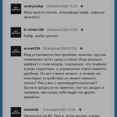
andrysiakp
29 июня 2026 15:30
Игра просто топчик, атмосфера кайф, советую
залететь!
b-uhder180
28 июня 2026 13:20
Кайф, имба просто!
ariva0729
28 апреля 2026 07:50
Мод установился без проблем, конечно, крутые
изменения летят сразу в глаза! Игра реально
кайфует с этим модом, ощущение, что графика
в разы поднялась, а управление стало намного
удобнее. Но вот у меня вопрос: а почему на
некоторых устройствах он может немного
лагать? Как у вас с производительностью?
Багов в процессе не заметил, так что заодно и
проверю, как пушка себя ведет на других
девайсах.
anweide
13 января 2026 12:00
Наткнулся на Mr. Dog и, если честно, в игре