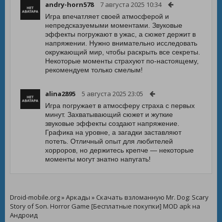
andry-horn578
7 августа 2025 10:34
Игра впечатляет своей атмосферой и
непредсказуемыми моментами. Звуковые
эффекты погружают в ужас, а сюжет держит в
напряжении. Нужно внимательно исследовать
окружающий мир, чтобы раскрыть все секреты.
Некоторые моменты страхуют по-настоящему,
рекомендуем только смелым!
alina2895
5 августа 2025 23:05
Игра погружает в атмосферу страха с первых
минут. Захватывающий сюжет и жуткие
звуковые эффекты создают напряжение.
Графика на уровне, а загадки заставляют
потеть. Отличный опыт для любителей
хорроров, но держитесь крепче — некоторые
моменты могут знатно напугать!
Droid-mobile.org
»
Аркады
» Скачать взломанную Mr. Dog: Scary
Story of Son. Horror Game [Бесплатные покупки] MOD apk на
Андроид