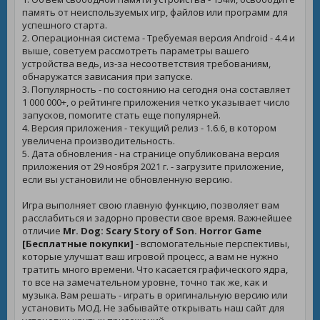
память от неиспользуемых игр, файлов или программ для
успешного старта.
2. Операционная система - Требуемая версия Android - 4.4 и
выше, советуем рассмотреть параметры вашего
устройства ведь, из-за несоответствия требованиям,
обнаружатся зависания при запуске.
3. Популярность - по состоянию на сегодня она составляет
1 000 000+, о рейтинге приложения четко указывает число
запусков, помогите стать еще популярней.
4. Версия приложения - текущий релиз - 1.6.6, в котором
увеличена производительность.
5. Дата обновления - на странице опубликована версия
приложения от 29 ноября 2021 г. - загрузите приложение,
если вы установили не обновленную версию.
Игра выполняет свою главную функцию, позволяет вам
расслабиться и задорно провести свое время. Важнейшее
отличие
Mr. Dog: Scary Story of Son. Horror Game
[Бесплатные покупки]
- вспомогательные перспективы,
которые улучшат ваш игровой процесс, а вам не нужно
тратить много времени. Что касается графического ядра,
то все на замечательном уровне, точно так же, как и
музыка. Вам решать - играть в оригинальную версию или
установить МОД. Не забывайте открывать наш сайт для