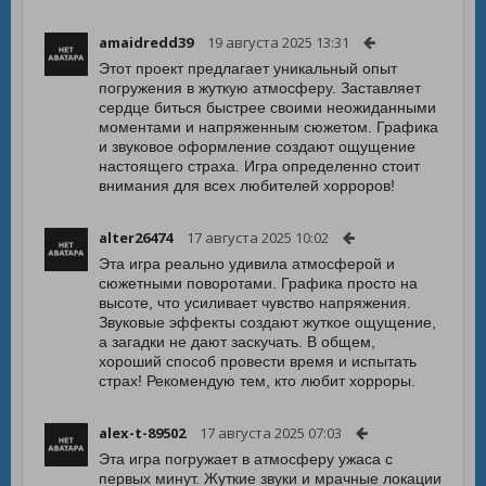
amaidredd39
19 августа 2025 13:31
Этот проект предлагает уникальный опыт
погружения в жуткую атмосферу. Заставляет
сердце биться быстрее своими неожиданными
моментами и напряженным сюжетом. Графика
и звуковое оформление создают ощущение
настоящего страха. Игра определенно стоит
внимания для всех любителей хорроров!
alter26474
17 августа 2025 10:02
Эта игра реально удивила атмосферой и
сюжетными поворотами. Графика просто на
высоте, что усиливает чувство напряжения.
Звуковые эффекты создают жуткое ощущение,
а загадки не дают заскучать. В общем,
хороший способ провести время и испытать
страх! Рекомендую тем, кто любит хорроры.
alex-t-89502
17 августа 2025 07:03
Эта игра погружает в атмосферу ужаса с
первых минут. Жуткие звуки и мрачные локации