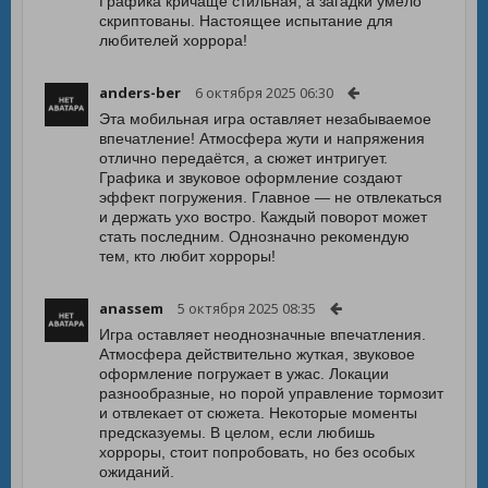
Графика кричаще стильная, а загадки умело
скриптованы. Настоящее испытание для
любителей хоррора!
anders-ber
6 октября 2025 06:30
Эта мобильная игра оставляет незабываемое
впечатление! Атмосфера жути и напряжения
отлично передаётся, а сюжет интригует.
Графика и звуковое оформление создают
эффект погружения. Главное — не отвлекаться
и держать ухо востро. Каждый поворот может
стать последним. Однозначно рекомендую
тем, кто любит хорроры!
anassem
5 октября 2025 08:35
Игра оставляет неоднозначные впечатления.
Атмосфера действительно жуткая, звуковое
оформление погружает в ужас. Локации
разнообразные, но порой управление тормозит
и отвлекает от сюжета. Некоторые моменты
предсказуемы. В целом, если любишь
хорроры, стоит попробовать, но без особых
ожиданий.