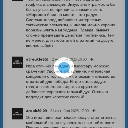
графика и анимация. Визуально игра могла бы
быть лучше, но принципы классического
«Морского боя» на месте – это радует.
Система торпед добавляет интересные
тактические элементы, и иногда можно хорошо
поразмышлять над ходами. Правда, бывает
сложно предугадать действия противника. Тем
не менее, для любителей стратегий на досуге
вполне зайдёт.
atreutle863
2 ноября 2025 20:00
Игра отлично передает атмосферу морских
сражений! Удобное управление, интересная
концепция с торпедными атаками и множество
стратегий для победы. Ретро-стиль радует
глаз, а возможность играть с друзьями
добавляет соревновательный дух. Отлично
подходит для коротких сессий!
ardak89-09
24 октября 2025 17:00
Эта игра привносит классическую стратегию на
мобильный экран с увлекательным геймплеем.
Простое управление и тактические элементы