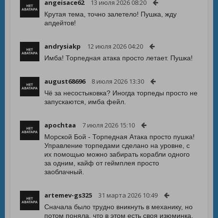
angeisace62
13 июля 2026 08:20
Крутая тема, точно залетело! Пушка, жду
апдейтов!
andrysiakp
12 июля 2026 04:20
Имба! Торпедная атака просто летает. Пушка!
august68696
8 июля 2026 13:30
Чё за несостыковка? Иногда торпеды просто не
запускаются, имба фейл.
apochtaa
7 июля 2026 15:10
Морской Бой - Торпедная Атака просто пушка!
Управление торпедами сделано на уровне, с
их помощью можно забирать корабли одного
за одним, кайф от геймплея просто
заоблачный.
artemev-gs325
31 марта 2026 10:49
Сначала было трудно вникнуть в механику, но
потом поняла, что в этом есть своя изюминка.