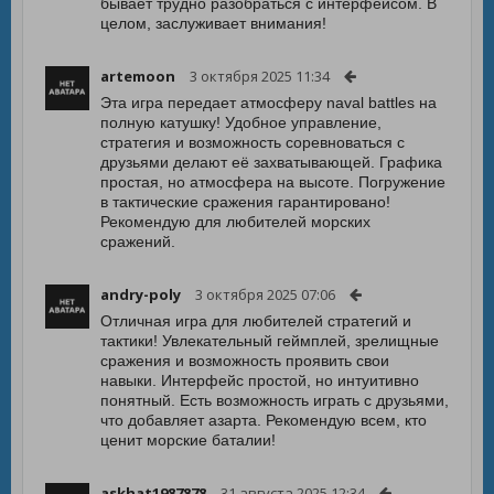
бывает трудно разобраться с интерфейсом. В
целом, заслуживает внимания!
artemoon
3 октября 2025 11:34
Эта игра передает атмосферу naval battles на
полную катушку! Удобное управление,
стратегия и возможность соревноваться с
друзьями делают её захватывающей. Графика
простая, но атмосфера на высоте. Погружение
в тактические сражения гарантировано!
Рекомендую для любителей морских
сражений.
andry-poly
3 октября 2025 07:06
Отличная игра для любителей стратегий и
тактики! Увлекательный геймплей, зрелищные
сражения и возможность проявить свои
навыки. Интерфейс простой, но интуитивно
понятный. Есть возможность играть с друзьями,
что добавляет азарта. Рекомендую всем, кто
ценит морские баталии!
askhat1987878
31 августа 2025 12:34