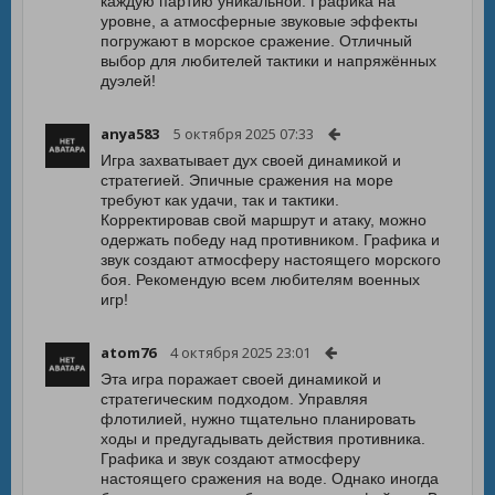
каждую партию уникальной. Графика на
уровне, а атмосферные звуковые эффекты
погружают в морское сражение. Отличный
выбор для любителей тактики и напряжённых
дуэлей!
anya583
5 октября 2025 07:33
Игра захватывает дух своей динамикой и
стратегией. Эпичные сражения на море
требуют как удачи, так и тактики.
Корректировав свой маршрут и атаку, можно
одержать победу над противником. Графика и
звук создают атмосферу настоящего морского
боя. Рекомендую всем любителям военных
игр!
atom76
4 октября 2025 23:01
Эта игра поражает своей динамикой и
стратегическим подходом. Управляя
флотилией, нужно тщательно планировать
ходы и предугадывать действия противника.
Графика и звук создают атмосферу
настоящего сражения на воде. Однако иногда