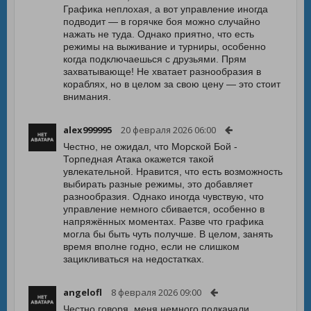
Графика неплохая, а вот управление иногда
подводит — в горячке боя можно случайно
нажать не туда. Однако приятно, что есть
режимы на выживание и турниры, особенно
когда подключаешься с друзьями. Прям
захватывающе! Не хватает разнообразия в
кораблях, но в целом за свою цену — это стоит
внимания.
alex999995
20 февраля 2026 06:00
Честно, не ожидал, что Морской Бой -
Торпедная Атака окажется такой
увлекательной. Нравится, что есть возможность
выбирать разные режимы, это добавляет
разнообразия. Однако иногда чувствую, что
управление немного сбивается, особенно в
напряжённых моментах. Разве что графика
могла бы быть чуть получше. В целом, занять
время вполне годно, если не слишком
зацикливаться на недостатках.
angelofl
8 февраля 2026 09:00
Честно говоря, меня немного подкачали