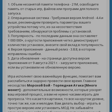
1. Объем незанятой памяти телефона - 21M, освободите
память от старых игр, файлов или программ для полного
запуска.
2. Операционная система - Требуемая версия Android - 4.4 и
выше, рекомендуем проверить параметры вашего
устройства потому что, из-за несоответствия
требованиям, обнаружатся проблемы с установкой.
3. Популярность - по последним данным она составляет
1 000 000+, о крутости приложения четко демонстрирует
количество установок, внесите свой вклад в популярность.
4. Версия приложения - данный релиз - 3.8.8, в котором
исправлены ошибки.
5. Дата обновления - на странице доступна версия
приложения от 9 августа 2021 г. - загрузите приложение,
если вы установили не обновленную версию.
Игра исполняет свою важнейшую функцию, помогает вам
расслабиться и задорно провести свое время. Главное
несходство
Морской Бой - Торпедная Атака [Много
монет]
- дополнительные возможности, которые ускорят
ваш игровой процесс, а вам не нужно часами играть для
прогресса. Что касается картинки, то все на крутом уровне,
точно так же, как и мелодии. Вам делать выбор - играть в
простую версию или установить МОД. Не забывайте