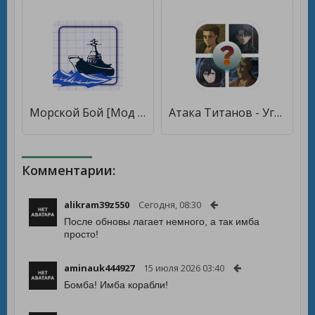
Морской Бой [Мод меню]
Атака Титанов - Угадай героя [Мод меню]
Комментарии:
alikram39z550
Сегодня, 08:30
После обновы лагает немного, а так имба
просто!
aminauk444927
15 июля 2026 03:40
Бомба! Имба корабли!