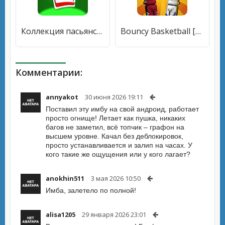
Коллекция пасьянсов [Бесплатные покупки]
Bouncy Basketball [Много денег]
Комментарии:
annyakot
30 июня 2026 19:11
Поставил эту имбу на свой андроид, работает
просто огнище! Летает как пушка, никаких
багов не заметил, всё топчик – графон на
высшем уровне. Качал без деблокировок,
просто устанавливается и залип на часах. У
кого такие же ощущения или у кого лагает?
anokhin511
3 мая 2026 10:50
Имба, залетело по полной!
alisa1205
29 января 2026 23:01