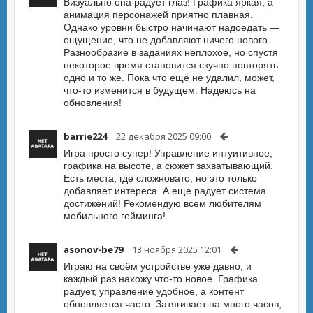
Визуально она радует глаз! Графика яркая, а
анимация персонажей приятно плавная.
Однако уровни быстро начинают надоедать —
ощущение, что не добавляют ничего нового.
Разнообразие в заданиях неплохое, но спустя
некоторое время становится скучно повторять
одно и то же. Пока что ещё не удалил, может,
что-то изменится в будущем. Надеюсь на
обновления!
barrie224
22 декабря 2025 09:00
Игра просто супер! Управление интуитивное,
графика на высоте, а сюжет захватывающий.
Есть места, где сложновато, но это только
добавляет интереса. А еще радует система
достижений! Рекомендую всем любителям
мобильного гейминга!
asonov-be79
13 ноября 2025 12:01
Играю на своём устройстве уже давно, и
каждый раз нахожу что-то новое. Графика
радует, управление удобное, а контент
обновляется часто. Затягивает на много часов,