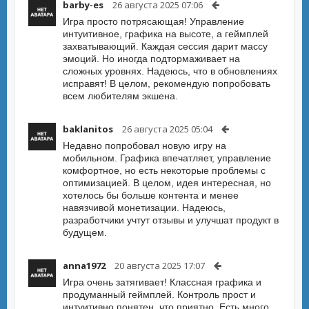
barby-es
26 августа 2025 07:06
Игра просто потрясающая! Управление
интуитивное, графика на высоте, а геймплей
захватывающий. Каждая сессия дарит массу
эмоций. Но иногда подтормаживает на
сложных уровнях. Надеюсь, что в обновлениях
исправят! В целом, рекомендую попробовать
всем любителям экшена.
baklanitos
26 августа 2025 05:04
Недавно попробовал новую игру на
мобильном. Графика впечатляет, управление
комфортное, но есть некоторые проблемы с
оптимизацией. В целом, идея интересная, но
хотелось бы больше контента и менее
навязчивой монетизации. Надеюсь,
разработчики учтут отзывы и улучшат продукт в
будущем.
anna1972
20 августа 2025 17:07
Игра очень затягивает! Классная графика и
продуманный геймплей. Контроль прост и
интуитивно понятен, что приятно. Есть много