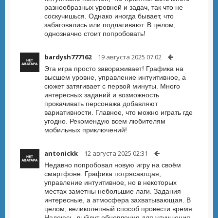
разнообразных уровней и задач, так что не
соскучишься. Однако иногда бывает, что
забаговались или подлагивают. В целом,
однозначно стоит попробовать!
bardysh777162
19 августа 2025 07:02
Эта игра просто завораживает! Графика на
высшем уровне, управление интуитивное, а
сюжет затягивает с первой минуты. Много
интересных заданий и возможность
прокачивать персонажа добавляют
вариативности. Главное, что можно играть где
угодно. Рекомендую всем любителям
мобильных приключений!
antonickk
12 августа 2025 02:31
Недавно попробовал новую игру на своём
смартфоне. Графика потрясающая,
управление интуитивное, но в некоторых
местах заметны небольшие лаги. Задания
интересные, а атмосфера захватывающая. В
целом, великолепный способ провести время.
Надеюсь, выйдут обновления для улучшения