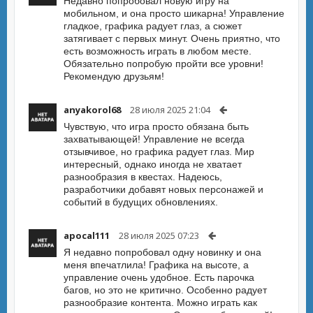
Недавно попробовал новую игру на
мобильном, и она просто шикарна! Управление
гладкое, графика радует глаз, а сюжет
затягивает с первых минут. Очень приятно, что
есть возможность играть в любом месте.
Обязательно попробую пройти все уровни!
Рекомендую друзьям!
anyakorol68
28 июля 2025 21:04
Чувствую, что игра просто обязана быть
захватывающей! Управление не всегда
отзывчивое, но графика радует глаз. Мир
интересный, однако иногда не хватает
разнообразия в квестах. Надеюсь,
разработчики добавят новых персонажей и
событий в будущих обновлениях.
apocal111
28 июля 2025 07:23
Я недавно попробовал одну новинку и она
меня впечатлила! Графика на высоте, а
управление очень удобное. Есть парочка
багов, но это не критично. Особенно радует
разнообразие контента. Можно играть как