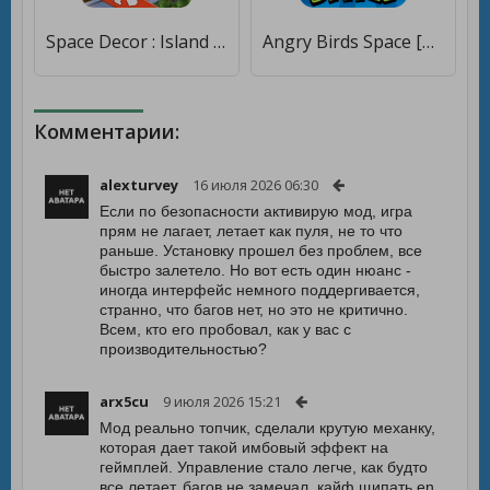
Space Decor : Island [Много монет]
Angry Birds Space [Много монет]
Комментарии:
alexturvey
16 июля 2026 06:30
Если по безопасности активирую мод, игра
прям не лагает, летает как пуля, не то что
раньше. Установку прошел без проблем, все
быстро залетело. Но вот есть один нюанс -
иногда интерфейс немного поддергивается,
странно, что багов нет, но это не критично.
Всем, кто его пробовал, как у вас с
производительностью?
arx5cu
9 июля 2026 15:21
Мод реально топчик, сделали крутую механку,
которая дает такой имбовый эффект на
геймплей. Управление стало легче, как будто
все летает, багов не замечал, кайф щипать en