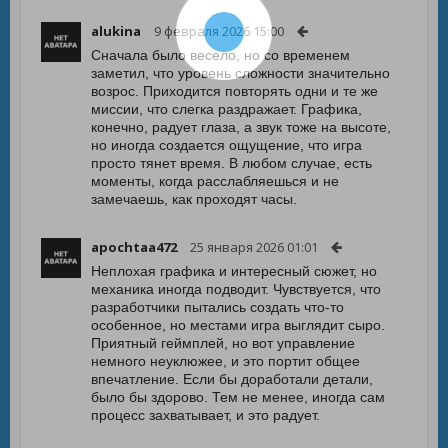
alukina
9 февраля 2026 15:00
Сначала было весело, но со временем
заметил, что уровень сложности значительно
возрос. Приходится повторять одни и те же
миссии, что слегка раздражает. Графика,
конечно, радует глаза, а звук тоже на высоте,
но иногда создается ощущение, что игра
просто тянет время. В любом случае, есть
моменты, когда расслабляешься и не
замечаешь, как проходят часы.
apochtaa472
25 января 2026 01:01
Неплохая графика и интересный сюжет, но
механика иногда подводит. Чувствуется, что
разработчики пытались создать что-то
особенное, но местами игра выглядит сыро.
Приятный геймплей, но вот управление
немного неуклюжее, и это портит общее
впечатление. Если бы доработали детали,
было бы здорово. Тем не менее, иногда сам
процесс захватывает, и это радует.