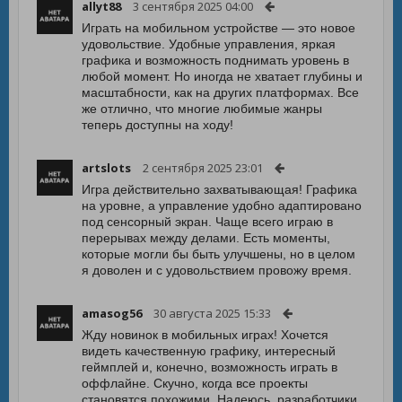
allyt88
3 сентября 2025 04:00
Играть на мобильном устройстве — это новое
удовольствие. Удобные управления, яркая
графика и возможность поднимать уровень в
любой момент. Но иногда не хватает глубины и
масштабности, как на других платформах. Все
же отлично, что многие любимые жанры
теперь доступны на ходу!
artslots
2 сентября 2025 23:01
Игра действительно захватывающая! Графика
на уровне, а управление удобно адаптировано
под сенсорный экран. Чаще всего играю в
перерывах между делами. Есть моменты,
которые могли бы быть улучшены, но в целом
я доволен и с удовольствием провожу время.
amasog56
30 августа 2025 15:33
Жду новинок в мобильных играх! Хочется
видеть качественную графику, интересный
геймплей и, конечно, возможность играть в
оффлайне. Скучно, когда все проекты
становятся похожими. Надеюсь, разработчики