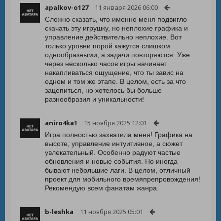
apalkov-o127
11 января 2026 06:00
Сложно сказать, что именно меня подвигло
скачать эту игрушку, но неплохие графика и
управление действительно неплохие. Вот
только уровни порой кажутся слишком
однообразными, а задачи повторяются. Уже
через несколько часов игры начинает
накапливаться ощущение, что ты завис на
одном и том же этапе. В целом, есть за что
зацепиться, но хотелось бы больше
разнообразия и уникальности!
aniro4ka1
15 ноября 2025 12:01
Игра полностью захватила меня! Графика на
высоте, управление интуитивное, а сюжет
увлекательный. Особенно радуют частые
обновления и новые события. Но иногда
бывают небольшие лаги. В целом, отличный
проект для мобильного времяпрепровождения!
Рекомендую всем фанатам жанра.
b-leshka
11 ноября 2025 05:01