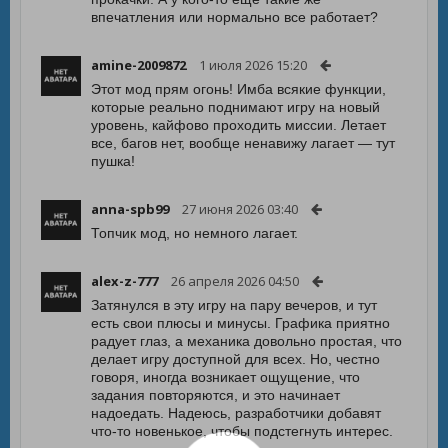
впечатления или нормально все работает?
amine-2009872
1 июля 2026 15:20
Этот мод прям огонь! Имба всякие функции,
которые реально поднимают игру на новый
уровень, кайфово проходить миссии. Летает
все, багов нет, вообще ненавижу лагает — тут
пушка!
anna-spb99
27 июня 2026 03:40
Топчик мод, но немного лагает.
alex-z-777
26 апреля 2026 04:50
Затянулся в эту игру на пару вечеров, и тут
есть свои плюсы и минусы. Графика приятно
радует глаз, а механика довольно простая, что
делает игру доступной для всех. Но, честно
говоря, иногда возникает ощущение, что
задания повторяются, и это начинает
надоедать. Надеюсь, разработчики добавят
что-то новенькое, чтобы подстегнуть интерес.