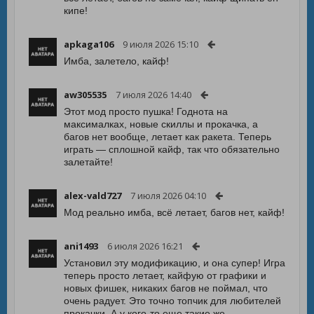
кипе!
apkaga106
9 июля 2026 15:10
Имба, залетело, кайф!
aw305535
7 июля 2026 14:40
Этот мод просто пушка! Годнота на
максималках, новые скиллы и прокачка, а
багов нет вообще, летает как ракета. Теперь
играть — сплошной кайф, так что обязательно
залетайте!
alex-vald727
7 июля 2026 04:10
Мод реально имба, всё летает, багов нет, кайф!
ani1493
6 июля 2026 16:21
Установил эту модификацию, и она супер! Игра
теперь просто летает, кайфую от графики и
новых фишек, никаких багов не поймал, что
очень радует. Это точно топчик для любителей
прокачки. А у кого-то еще такие же