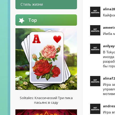
Стиль жизни
alina2
Кайфов
Top
ameet
Имба м
avilyay
В Toky
иногда
разраб
бы гор
alinaf
Игра з
управл
мотиви
Solitales: Классический Три пика
пасьянс в саду
andres
Игра в