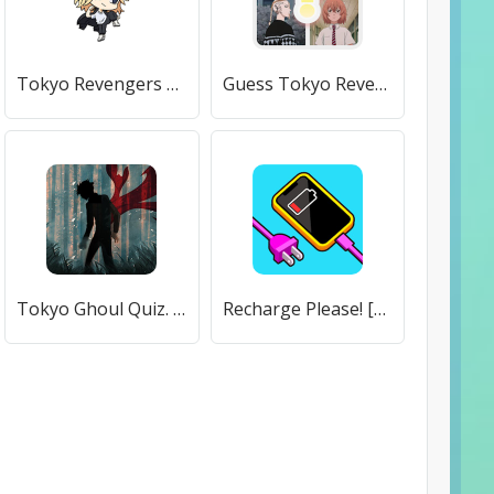
Tokyo Revengers Stickers [Полная версия]
Guess Tokyo Revengers Characters - Quiz Game [Много монет]
Tokyo Ghoul Quiz. Guess the Anime Personages [Много денег]
Recharge Please! [Много монет]