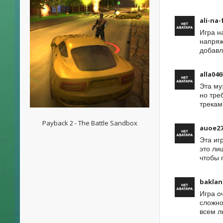
ali-na
Игра н
напряж
добавл
alla046
Эта му
но тре
трекам
Payback 2 - The Battle Sandbox
auoe2
Эта иг
это ли
чтобы 
baklan
Игра о
сложно
всем л