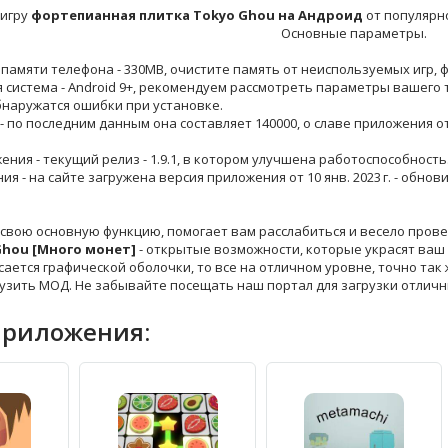
 игру
фортепианная плитка Tokyo Ghou на Андроид
от популярн
Основные параметры.
 памяти телефона - 330MB, очистите память от неиспользуемых игр, 
 система - Android 9+, рекомендуем рассмотреть параметры вашего 
бнаружатся ошибки при установке.
 - по последним данным она составляет 140000, о славе приложения 
жения - текущий релиз - 1.9.1, в котором улучшена работоспособность
ния - на сайте загружена версия приложения от 10 янв. 2023 г. - обн
свою основную функцию, помогает вам расслабиться и весело прове
Ghou [Много монет]
- открытые возможности, которые украсят ваш 
сается графической оболочки, то все на отличном уровне, точно так 
рузить МОД. Не забывайте посещать наш портал для загрузки отлич
приложения: