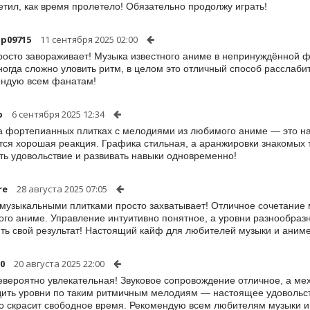
етил, как время пролетело! Обязательно продолжу играть!
op09715
11 сентября 2025 02:00
росто завораживает! Музыка известного аниме в непринуждённой 
ногда сложно уловить ритм, в целом это отличный способ рассла
ндую всем фанатам!
p
6 сентября 2025 12:34
а фортепианных плитках с мелодиями из любимого аниме — это на
тся хорошая реакция. Графика стильная, а аранжировки знакомых 
ть удовольствие и развивать навыки одновременно!
re
28 августа 2025 07:05
 музыкальными плитками просто захватывает! Отличное сочетание 
го аниме. Управление интуитивно понятное, а уровни разнообразн
ть свой результат! Настоящий кайф для любителей музыки и аниме
0
20 августа 2025 22:00
евероятно увлекательная! Звуковое сопровождение отличное, а ме
ить уровни по таким ритмичным мелодиям — настоящее удовольств
о скрасит свободное время. Рекомендую всем любителям музыки и