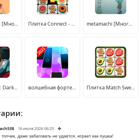
Earwax Clinic [Много монет]
Плитка Connect - Pair Matching [Много денег]
metamachi [Много монет]
Tokyo Ghoul: Dark War [Бесплатные покупки]
волшебная фортепианная плитка - фортепиано [Мод меню]
Плитка Match Sweet - Matching головоломки [Много денег]
арии:
ach538
16 июля 2026 06:20
о топчик, даже забаговать не удаётся, играет как пушка!