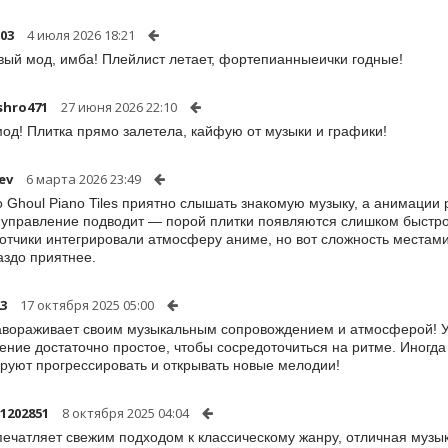
003
4 июля 2026 18:21
ый мод, имба! Плейлист летает, фортепианныеички годные!
shro471
27 июня 2026 22:10
од! Плитка прямо залетела, кайфую от музыки и графики!
ev
6 марта 2026 23:49
o Ghoul Piano Tiles приятно слышать знакомую музыку, а анимации р
 управление подводит — порой плитки появляются слишком быстро,
отчики интегрировали атмосферу аниме, но вот сложность местами
аздо приятнее.
23
17 октября 2025 05:00
авораживает своим музыкальным сопровождением и атмосферой! У
ение достаточно простое, чтобы сосредоточиться на ритме. Иногда 
руют прогрессировать и открывать новые мелодии!
1202851
8 октября 2025 04:04
печатляет свежим подходом к классическому жанру, отличная музы