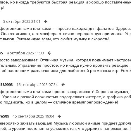
ивое, но иногда требуются быстрая реакция и хорошо поставленн
гр!
5 октября 2025 21:01
 фортепианными плитками — просто находка для фанатов! Здорово,
 Она затягивает, а атмосфера отлично передает дух оригинала. Уп
т вызов. Рекомендую всем, кто любит музыку и скорость!
95
4 октября 2025 11:33
росто завораживает! Отличная музыка, которая поднимает настрое
тельным. Управление простое, но иногда нужно проявить реакцию.
 её настоящим развлечением для любителей ритмичных игр. Реко
0589993
16 сентября 2025 07:34
 фортепианными плитками просто завораживает! Хорошая музыка, 
. Уровни с разной сложностью подогревают интерес, а графика до
о подвисать, но в целом — отличное времяпрепровождение!
ve589
15 сентября 2025 19:04
евероятно захватывающая! Музыка любимой аниме придаёт дополн
ной, а уровни постепенно усложняются, что держит в напряжении. 