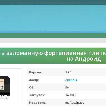
ть взломанную фортепианная плитка
на Андроид
Версия:
1.9.1
Жанр:
Аркады
OS:
9+
Загрузок:
140000
Издатель:
myAppSpace