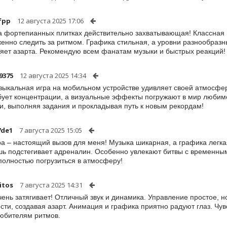
-fpp
12 августа 2025 17:06
а фортепианных плитках действительно захватывающая! Классная
енно следить за ритмом. Графика стильная, а уровни разнообразн
яет азарта. Рекомендую всем фанатам музыки и быстрых реакций!
9375
12 августа 2025 14:34
зыкальная игра на мобильном устройстве удивляет своей атмосфе
бует концентрации, а визуальные эффекты погружают в мир любим
и, выполняя задания и прокладывая путь к новым рекордам!
7de1
7 августа 2025 15:05
ра – настоящий вызов для меня! Музыка шикарная, а графика легка
шь подстегивает адреналин. Особенно увлекают битвы с временны
полностью погрузиться в атмосферу!
itos
7 августа 2025 14:31
чень затягивает! Отличный звук и динамика. Управление простое, н
сти, создавая азарт. Анимация и графика приятно радуют глаз. Чу
юбителям ритмов.