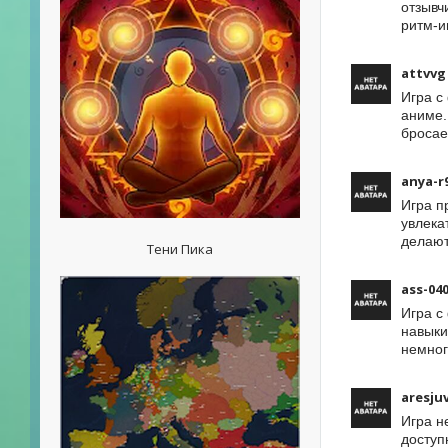
отзывч
ритм-и
attvvg
Игра с
аниме.
бросае
anya-r
Игра п
увлека
делают
Тени Пика
ass-04
Игра с
навыки
немног
aresju
Игра н
доступ