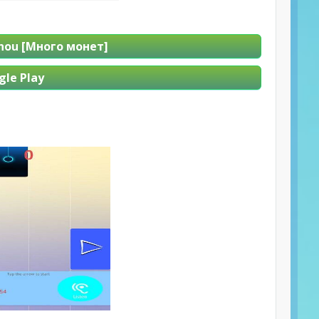
hou [Много монет]
le Play