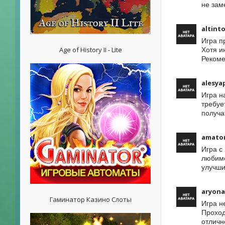
не зам
altint
Игра п
Age of History II - Lite
Хотя и
Рекоме
alesya
Игра н
требуе
получа
amato
Игра с
любимо
улучши
aryona
Гаминатор Казино Слоты
Игра н
Проход
отличн