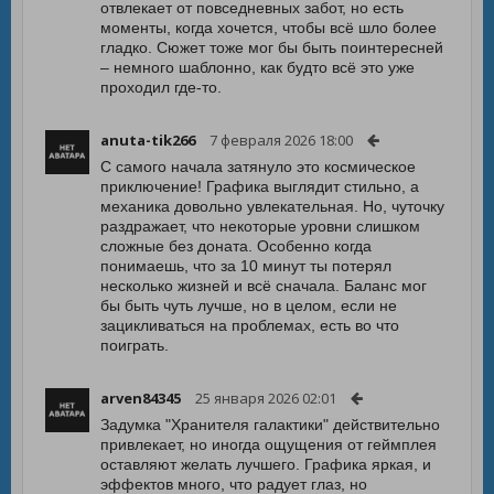
отвлекает от повседневных забот, но есть
моменты, когда хочется, чтобы всё шло более
гладко. Сюжет тоже мог бы быть поинтересней
– немного шаблонно, как будто всё это уже
проходил где-то.
anuta-tik266
7 февраля 2026 18:00
С самого начала затянуло это космическое
приключение! Графика выглядит стильно, а
механика довольно увлекательная. Но, чуточку
раздражает, что некоторые уровни слишком
сложные без доната. Особенно когда
понимаешь, что за 10 минут ты потерял
несколько жизней и всё сначала. Баланс мог
бы быть чуть лучше, но в целом, если не
зацикливаться на проблемах, есть во что
поиграть.
arven84345
25 января 2026 02:01
Задумка "Хранителя галактики" действительно
привлекает, но иногда ощущения от геймплея
оставляют желать лучшего. Графика яркая, и
эффектов много, что радует глаз, но