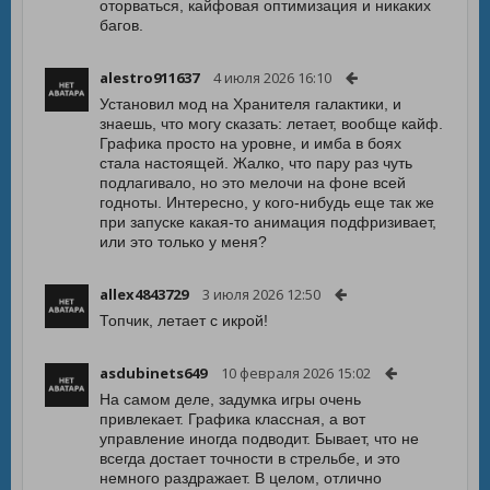
оторваться, кайфовая оптимизация и никаких
багов.
alestro911637
4 июля 2026 16:10
Установил мод на Хранителя галактики, и
знаешь, что могу сказать: летает, вообще кайф.
Графика просто на уровне, и имба в боях
стала настоящей. Жалко, что пару раз чуть
подлагивало, но это мелочи на фоне всей
годноты. Интересно, у кого-нибудь еще так же
при запуске какая-то анимация подфризивает,
или это только у меня?
allex4843729
3 июля 2026 12:50
Топчик, летает с икрой!
asdubinets649
10 февраля 2026 15:02
На самом деле, задумка игры очень
привлекает. Графика классная, а вот
управление иногда подводит. Бывает, что не
всегда достает точности в стрельбе, и это
немного раздражает. В целом, отлично