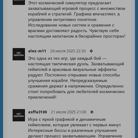
Этот космический симулятор предлагает
захватывающий игровой процесс с множеством
кораблей и стратегий. Графика впечатляет, а
управление интуитивно понятное.
Исследование новых систем и сражения с
врагами доставляют радость. Чувствую себя
настоящим капитаном в бескрайних просторах!
alex-m11
26 июля 2025 22:30
Это одна из тех игр, где каждый бой —
настоящая тактическая дуэль. Захватывающий
геймплей и красивые визуальные эффекты
радуют. Постоянно открываю новые способы
улучшения корабля. Непредсказуемые
сражения держат в напряжении. Определенно
стоит попробовать для любителей космических
приключений!
asffa3100
21 июля 2025 21:00
Игра с яркой графикой и динамичным
геймплеем, которая увлекает с первых минут.
Интересные боссы и различные улучшения
делают процесс захватывающим. Управление