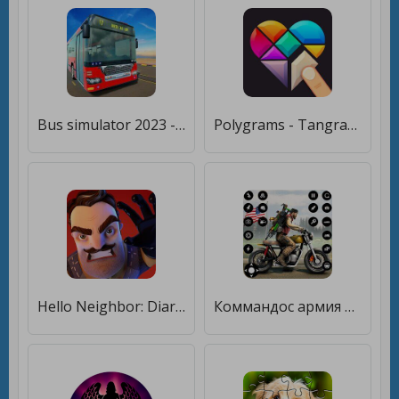
Bus simulator 2023 - Bus Drive [Много монет]
Polygrams - Tangram Puzzles [Много монет]
Hello Neighbor: Diaries [Много монет]
Коммандос армия игра не в сети [Много монет]