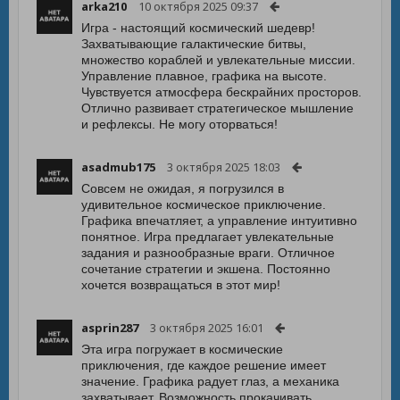
arka210
10 октября 2025 09:37
Игра - настоящий космический шедевр!
Захватывающие галактические битвы,
множество кораблей и увлекательные миссии.
Управление плавное, графика на высоте.
Чувствуется атмосфера бескрайних просторов.
Отлично развивает стратегическое мышление
и рефлексы. Не могу оторваться!
asadmub175
3 октября 2025 18:03
Совсем не ожидая, я погрузился в
удивительное космическое приключение.
Графика впечатляет, а управление интуитивно
понятное. Игра предлагает увлекательные
задания и разнообразные враги. Отличное
сочетание стратегии и экшена. Постоянно
хочется возвращаться в этот мир!
asprin287
3 октября 2025 16:01
Эта игра погружает в космические
приключения, где каждое решение имеет
значение. Графика радует глаз, а механика
захватывает. Возможность прокачивать