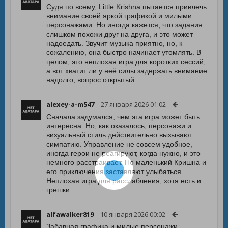
Судя по всему, Little Krishna пытается привлечь
внимание своей яркой графикой и милыми
персонажами. Но иногда кажется, что задания
слишком похожи друг на друга, и это может
надоедать. Звучит музыка приятно, но, к
сожалению, она быстро начинает утомлять. В
целом, это неплохая игра для коротких сессий,
а вот хватит ли у неё силы задержать внимание
надолго, вопрос открытый.
alexey-a-m547
27 января 2026 01:02
Сначала задумался, чем эта игра может быть
интересна. Но, как оказалось, персонажи и
визуальный стиль действительно вызывают
симпатию. Управление не совсем удобное,
иногда герои не реагируют, когда нужно, и это
немного расстраивает. Но маленький Кришна и
его приключения заставляют улыбаться.
Неплохая игра для расслабления, хотя есть и
грешки.
alfawalker819
10 января 2026 00:02
Забавная графика и милые персонажи