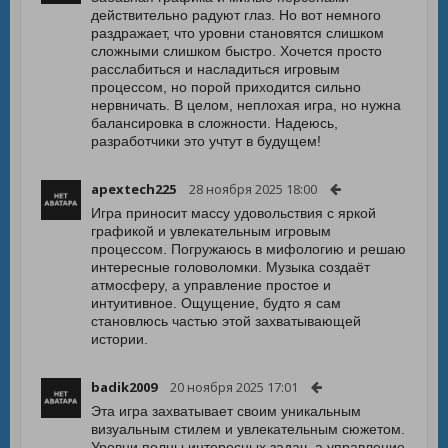
действительно радуют глаз. Но вот немного
раздражает, что уровни становятся слишком
сложными слишком быстро. Хочется просто
расслабиться и насладиться игровым
процессом, но порой приходится сильно
нервничать. В целом, неплохая игра, но нужна
балансировка в сложности. Надеюсь,
разработчики это учтут в будущем!
apextech225
28 ноября 2025 18:00
Игра приносит массу удовольствия с яркой
графикой и увлекательным игровым
процессом. Погружаюсь в мифологию и решаю
интересные головоломки. Музыка создаёт
атмосферу, а управление простое и
интуитивное. Ощущение, будто я сам
становлюсь частью этой захватывающей
истории.
badik2009
20 ноября 2025 17:01
Эта игра захватывает своим уникальным
визуальным стилем и увлекательным сюжетом.
Уровни полны интересных задач, а управление