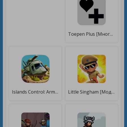
Toepen Plus [Много монет]
Islands Control: Army War [Мод меню]
Little Singham [Мод меню]