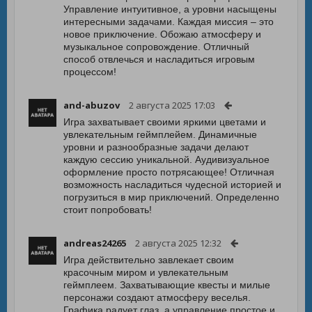
Управление интуитивное, а уровни насыщены
интересными задачами. Каждая миссия – это
новое приключение. Обожаю атмосферу и
музыкальное сопровождение. Отличный
способ отвлечься и насладиться игровым
процессом!
and-abuzov
2 августа 2025 17:03
Игра захватывает своими яркими цветами и
увлекательным геймплейем. Динамичные
уровни и разнообразные задачи делают
каждую сессию уникальной. Аудивизуальное
оформление просто потрясающее! Отличная
возможность насладиться чудесной историей и
погрузиться в мир приключений. Определенно
стоит попробовать!
andreas24265
2 августа 2025 12:32
Игра действительно завлекает своим
красочным миром и увлекательным
геймплеем. Захватывающие квесты и милые
персонажи создают атмосферу веселья.
Графика радует глаз, а управление простое и