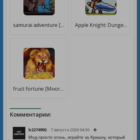
samurai adventure [Много монет]
Apple Knight: Dungeons [Много монет]
fruct fortune [Много монет]
Комментарии:
b2274992
7 августа 2026 04:30
Мод просто огонь, играйте за Кришну, который