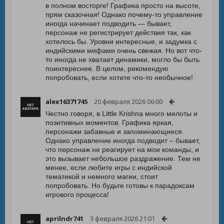
в полном восторге! Графика просто на высоте,
прям сказочная! Однако почему-то управление
иногда начинает подводить — бывает,
персонаж не регистрирует действия так, как
хотелось бы. Уровни интересные, и задумка с
индийскими мифами очень свежая. Но вот что-
то иногда не хватает динамики, могло бы быть
поинтереснее. В целом, рекомендую
попробовать, если хотите что-то необычное!
alex16371745
20 февраля 2026 06:00
Честно говоря, в Little Krishna много милоты и
позитивных моментов. Графика яркая,
персонажи забавные и запоминающиеся.
Однако управление иногда подводит – бывает,
что персонаж не реагирует на мои команды, и
это вызывает небольшое раздражение. Тем не
менее, если любите игры с индийской
тематикой и немного магии, стоит
попробовать. Но будьте готовы к парадоксам
игрового процесса!
aprilndr741
3 февраля 2026 21:01