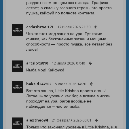
раздает всем по щам как никогда. Графика
летает, а скилы у главного героя - это просто
пушка, кайфуй по полноте контента!
ardashevai171
17 июля 2026 21:30
Что-то этот мод зашел на ура. Тут такие
фишки, как бесконечные жизни и мощные
способности — просто пушка, все летает без
лагов!
artslots810
12 июля 2026 07:40
Имба мод! Кайфую!
baksid247502
5 июля 2026 14:20
Вот это зашло, Little Krishna просто огонь!
Летаешь по уровню как бог, а всякие миссии
проходят на ура, багов вообще не
наблюдается – чистая имба!
alextheowl
21 февраля 2026 06:01
Только что закончил уровень в Little Krishna, и я