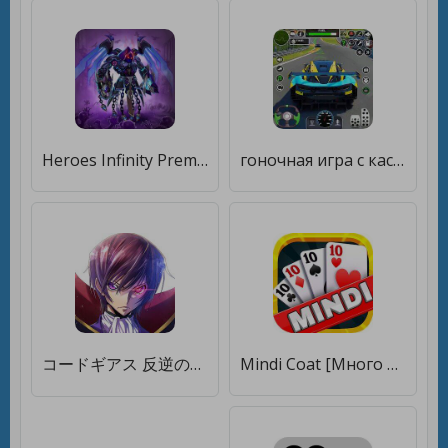
Heroes Infinity Premium [Много монет]
гоночная игра с каскадером [Много монет]
コードギアス 反逆のルルーシュ ロストストーリーズ [Много монет]
Mindi Coat [Много монет]