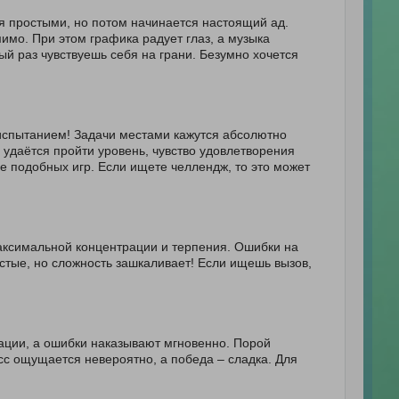
ся простыми, но потом начинается настоящий ад.
мо. При этом графика радует глаз, а музыка
дый раз чувствуешь себя на грани. Безумно хочется
 испытанием! Задачи местами кажутся абсолютно
 удаётся пройти уровень, чувство удовлетворения
хе подобных игр. Если ищете челлендж, то это может
аксимальной концентрации и терпения. Ошибки на
стые, но сложность зашкаливает! Если ищешь вызов,
ации, а ошибки наказывают мгновенно. Порой
есс ощущается невероятно, а победа – сладка. Для