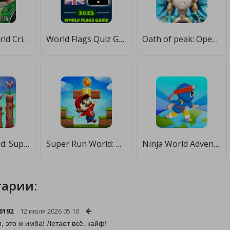
RVG Real World Cricket Game 3D [Бесплатные покупки]
World Flags Quiz Game [Мод меню]
Oath of peak: Open world [Бесплатные покупки]
Miner's World: Super Run Game [Много денег]
Super Run World: Go Jump Bro [Бесплатные покупки]
Ninja World Adventure [Бесплатные покупки]
арии:
0192
12 июля 2026 05:10
, это ж имба! Летает всё. кайф!