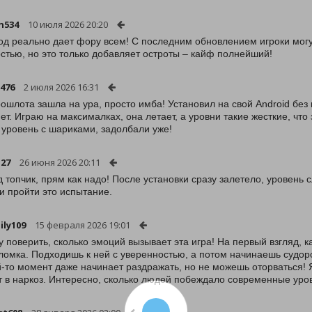
n534
10 июля 2026 20:20
од реально дает фору всем! С последним обновлением игроки могу
стью, но это только добавляет остроты – кайф полнейший!
s476
2 июля 2026 16:31
ошлота зашла на ура, просто имба! Установил на свой Android без в
нет. Играю на максималках, она летает, а уровни такие жесткие, что
 уровень с шариками, задолбали уже!
27
26 июня 2026 20:11
д топчик, прям как надо! После установки сразу залетело, уровень
и пройти это испытание.
ily109
15 февраля 2026 19:01
у поверить, сколько эмоций вызывает эта игра! На первый взгляд, 
ломка. Подходишь к ней с уверенностью, а потом начинаешь судоро
й-то момент даже начинает раздражать, но не можешь оторваться! 
т в наркоз. Интересно, сколько людей побеждало современные уро