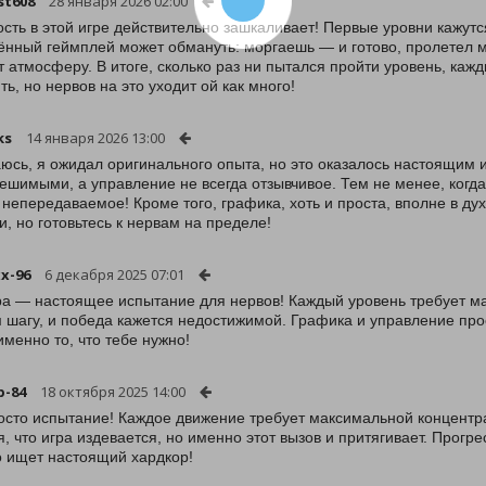
st608
28 января 2026 02:00
сть в этой игре действительно зашкаливает! Первые уровни кажут
нный геймплей может обмануть: моргаешь — и готово, пролетел ми
т атмосферу. В итоге, сколько раз ни пытался пройти уровень, каж
ть, но нервов на это уходит ой как много!
ks
14 января 2026 13:00
юсь, я ожидал оригинального опыта, но это оказалось настоящим
ешимыми, а управление не всегда отзывчивое. Тем не менее, когда
 непередаваемое! Кроме того, графика, хоть и проста, вполне в ду
и, но готовьтесь к нервам на пределе!
x-96
6 декабря 2025 07:01
ра — настоящее испытание для нервов! Каждый уровень требует м
 шагу, и победа кажется недостижимой. Графика и управление про
 именно то, что тебе нужно!
p-84
18 октября 2025 14:00
осто испытание! Каждое движение требует максимальной концентр
я, что игра издевается, но именно этот вызов и притягивает. Прогр
то ищет настоящий хардкор!