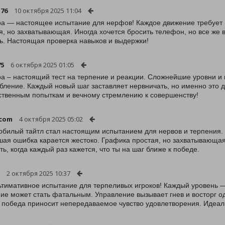
76
10 октября 2025 11:04
ра — настоящее испытание для нерфов! Каждое движение требует 
я, но захватывающая. Иногда хочется бросить телефон, но все же
ь. Настоящая проверка навыков и выдержки!
75
6 октября 2025 01:05
ра – настоящий тест на терпение и реакции. Сложнейшие уровни и
бление. Каждый новый шаг заставляет нервничать, но именно это де
твенным попыткам и вечному стремлению к совершенству!
icom
4 октября 2025 05:02
обилый тайтл стал настоящим испытанием для нервов и терпения. 
ая ошибка карается жестоко. Графика простая, но захватывающая
ть, когда каждый раз кажется, что ты на шаг ближе к победе.
2 октября 2025 10:37
ьтимативное испытание для терпеливых игроков! Каждый уровень —
ие может стать фатальным. Управление вызывает гнев и восторг 
а победа приносит непередаваемое чувство удовлетворения. Идеаль