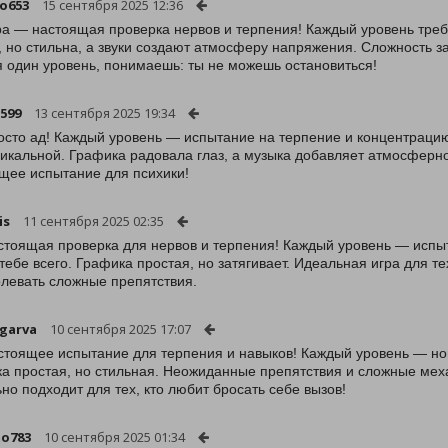
o653
15 сентября 2025 12:36
ра — настоящая проверка нервов и терпения! Каждый уровень треб
, но стильна, а звуки создают атмосферу напряжения. Сложность з
 один уровень, понимаешь: ты не можешь остановиться!
3599
13 сентября 2025 19:34
осто ад! Каждый уровень — испытание на терпение и концентрацию
никальной. Графика радовала глаз, а музыка добавляет атмосферно
щее испытание для психики!
is
11 сентября 2025 02:35
стоящая проверка для нервов и терпения! Каждый уровень — испы
 тебе всего. Графика простая, но затягивает. Идеальная игра для т
левать сложные препятствия.
garva
10 сентября 2025 17:07
стоящее испытание для терпения и навыков! Каждый уровень — но
а простая, но стильная. Неожиданные препятствия и сложные меха
но подходит для тех, кто любит бросать себе вызов!
o783
10 сентября 2025 01:34