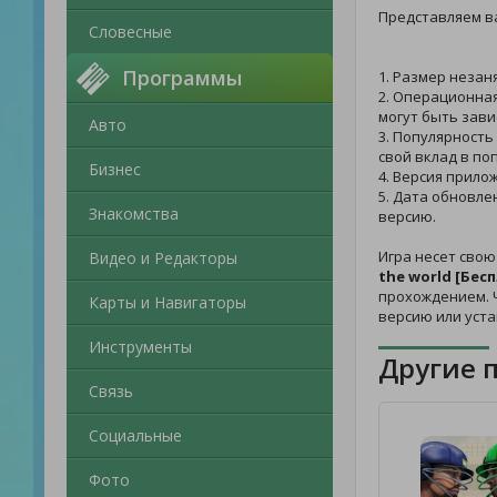
Представляем в
Словесные
Программы
1. Размер незан
2. Операционная
могут быть зави
Авто
3. Популярность
свой вклад в по
Бизнес
4. Версия прило
5. Дата обновле
Знакомства
версию.
Игра несет свою
Видео и Редакторы
the world [Бес
прохождением. Ч
Карты и Навигаторы
версию или уст
Инструменты
Другие 
Связь
Социальные
Фото