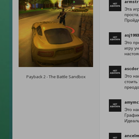
armstr
Эта иг
проста
Пройдя
asj199
Это пр
игру у
настоя
ascdor
Это на
Payback 2 - The Battle Sandbox
стоить
преодо
amymc
Это на
График
Идеаль
ancelm