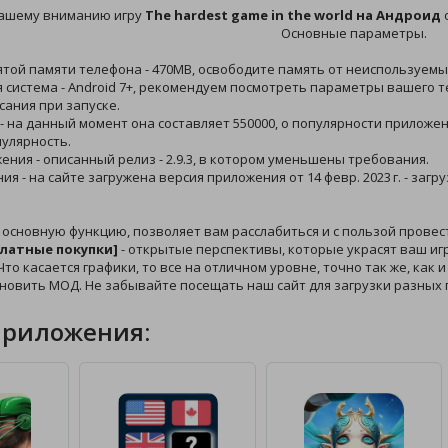
ашему вниманию игру
The hardest game in the world на Андроид
о
Основные параметры.
ятой памяти телефона - 470MB, освободите память от неиспользуемых
 система - Android 7+, рекомендуем посмотреть параметры вашего т
сания при запуске.
 - на данный момент она составляет 550000, о популярности прилож
пулярность.
жения - описанный релиз - 2.9.3, в котором уменьшены требования.
ния - на сайте загружена версия приложения от 14 февр. 2023 г. - за
 основную функцию, позволяет вам расслабиться и с пользой провес
платные покупки]
- открытые перспективы, которые украсят ваш игр
то касается графики, то все на отличном уровне, точно так же, как 
ановить МОД. Не забывайте посещать наш сайт для загрузки разных
приложения: