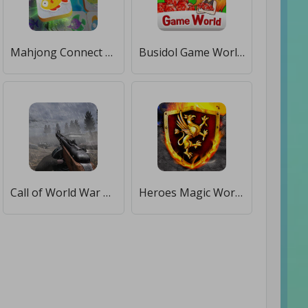
Mahjong Connect Fish World [Бесплатные покупки]
Busidol Game World [Бесплатные покупки]
Call of World War 2 : Battlefield Game [Бесплатные покупки]
Heroes Magic World: Inferno [Бесплатные покупки]