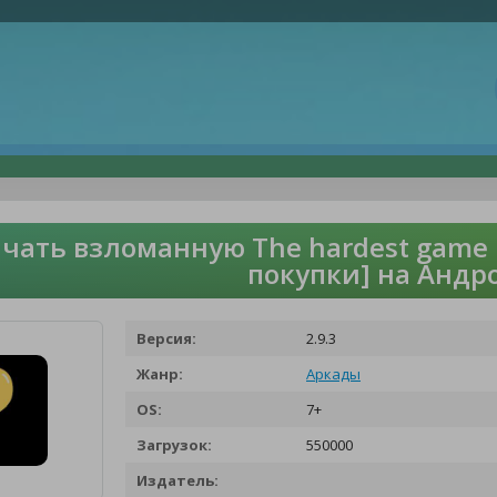
чать взломанную The hardest game i
покупки] на Андр
Версия:
2.9.3
Жанр:
Аркады
OS:
7+
Загрузок:
550000
Издатель: