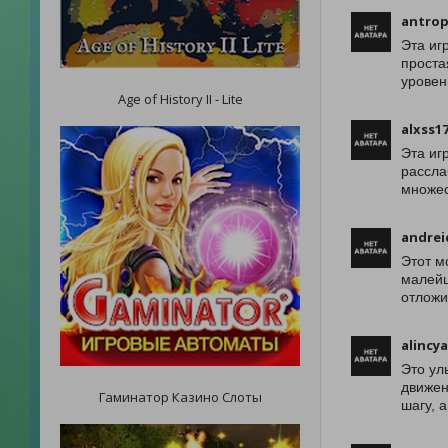
antrop
Эта иг
проста
уровен
Age of History II - Lite
alxss1
Эта иг
рассла
множес
andre
Этот м
малейш
отложи
alincya
Это ул
движен
Гаминатор Казино Слоты
шагу, 