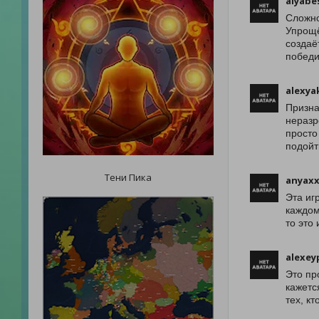
alyabe
Сложно
Упрощё
создаё
победи
alexya
Призна
неразр
просто
подойт
Тени Пика
anyaxx
Эта иг
каждом
то это
alexey
Это пр
кажетс
тех, к