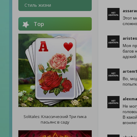
Стиль жизни
assara
Этот м
Top
сложно
ariste
Моя пр
багов 
адский
artem1
Во, мо
попытк
alexma
Не мог
голово
Solitales: Классический Три пика
В како
пасьянс в саду
вгоняе