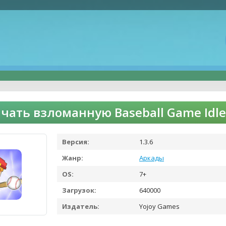
чать взломанную Baseball Game Idl
Версия:
1.3.6
Жанр:
Аркады
OS:
7+
Загрузок:
640000
Издатель:
Yojoy Games