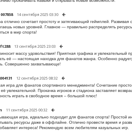
зчиво прокачивать навыки и открывать новые возможности.
1007858
14 сентября 2025 03:30
ра отлично сочетает простоту и затягивающий геймплей. Развива
игаешь новых уровней. Главное — правильно распределять ресурсы
иться в мир спорта!
ft288
13 сентября 2025 23:03
риносит массу удовольствия! Приятная графика и увлекательный п
ать её — настоящая находка для фанатов жанра. Особенно радует, 
ь. Совершенно захватывающе!
2004131
12 сентября 2025 08:32
ая игра для фанатов спортивного менеджмента! Сочетание простог
 её увлекательной. Прокачка игроков и стадиона заставляет возвр
ность играть в свободное время – большой плюс!
un
11 сентября 2025 00:32
ывающая игра, идеально подходит для фанатов спорта! Простой и
тывать ресурсы даже в оффлайне. Отлично провести время и разви
обавляет интереса! Рекомендую всем любителям казуальных игр.