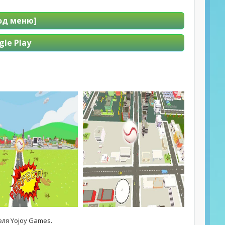
Мод меню]
le Play
еля Yojoy Games.