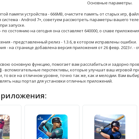
Основные параметры.
ятой памяти устройства - 666MB, очистите память от старых игр, фай
 система - Android 7+, советуем рассмотреть параметры вашего теле
при запуске.
 - по состоянию на сегодня она составляет 640000, о славе приложени
жения - представленный релиз - 1.3.6, в котором исправлены ошибки.
ния - на странице добавлена версия приложения от 26 февр. 2023 г.
 свою основную функцию, помогает вам расслабиться и задорно про
]
- вспомогательные перспективы, которые улучшат ваш игровой проц
и, то все на отличном уровне, точно так же, как и мелодии. Вам выб
влять наш портал для установки отличных приложений.
приложения: