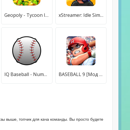
Geopoly - Tycoon Idle Game [Мод меню]
xStreamer: Idle Simulator Game [Мод меню]
IQ Baseball - Number Puzzle [Бесплатные покупки]
BASEBALL 9 [Мод меню]
азы выше, топчик для кача команды. Вы просто будете