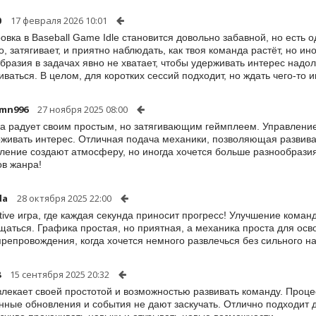
0
17 февраля 2026 10:01
овка в Baseball Game Idle становится довольно забавной, но есть 
о, затягивает, и приятно наблюдать, как твоя команда растёт, но и
бразия в задачах явно не хватает, чтобы удерживать интерес надолг
иваться. В целом, для коротких сессий подходит, но ждать чего-то 
smn996
27 ноября 2025 08:00
а радует своим простым, но затягивающим геймплеем. Управление
живать интерес. Отличная подача механики, позволяющая развива
ение создают атмосферу, но иногда хочется больше разнообрази
в жанра!
da
28 октября 2025 22:00
ctive игра, где каждая секунда приносит прогресс! Улучшение кома
щаться. Графика простая, но приятная, а механика проста для ос
репровождения, когда хочется немного развлечься без сильного н
8
15 сентября 2025 20:32
влекает своей простотой и возможностью развивать команду. Проце
нные обновления и события не дают заскучать. Отлично подходит 