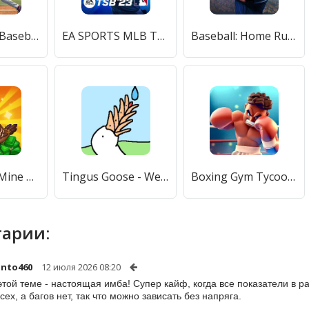
Astonishing Baseball Manager [Бесплатные покупки]
EA SPORTS MLB TAP BASEBALL 23 [Много денег]
Baseball: Home Run Sports Game [Бесплатные покупки]
Idle Farmer: Mine game [Мод меню]
Tingus Goose - Weird Idle Game [Мод меню]
Boxing Gym Tycoon 3D:Idle Game [Мод меню]
арии:
into460
12 июля 2026 08:20
этой теме - настоящая имба! Супер кайф, когда все показатели в р
сех, а багов нет, так что можно зависать без напряга.