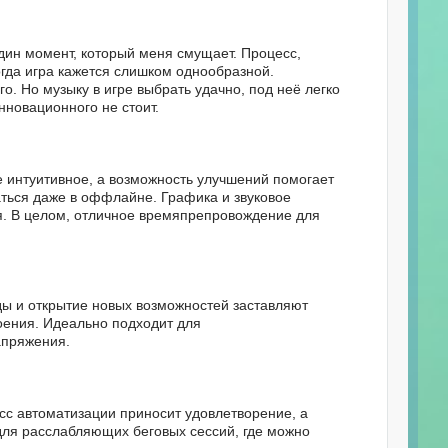
один момент, который меня смущает. Процесс,
ногда игра кажется слишком однообразной.
о. Но музыку в игре выбрать удачно, под неё легко
инновационного не стоит.
 интуитивное, а возможность улучшений помогает
ться даже в оффлайне. Графика и звуковое
я. В целом, отличное времяпрепровождение для
нды и открытие новых возможностей заставляют
воения. Идеально подходит для
апряжения.
сс автоматизации приносит удовлетворение, а
для расслабляющих беговых сессий, где можно