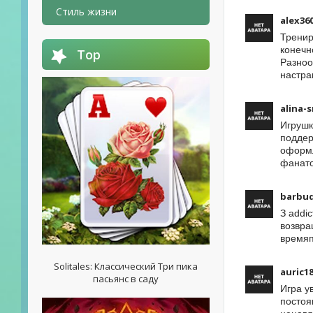
Стиль жизни
alex36
Тренир
конечн
Top
Разноо
настра
alina-
Игрушк
поддер
оформл
фанато
barbu
З addi
возвра
времяп
Solitales: Классический Три пика
auric1
пасьянс в саду
Игра у
постоя