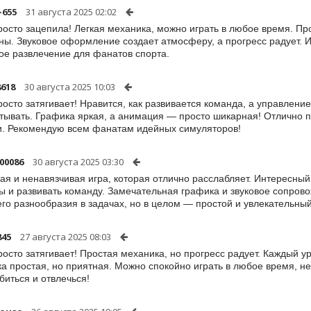
-655
31 августа 2025 02:02
росто зацепила! Легкая механика, можно играть в любое время. Пр
ны. Звуковое оформление создает атмосферу, а прогресс радует. 
ое развлечение для фанатов спорта.
8618
30 августа 2025 10:03
росто затягивает! Нравится, как развивается команда, а управление
тывать. Графика яркая, а анимация — просто шикарная! Отлично 
. Рекомендую всем фанатам идейных симуляторов!
00086
30 августа 2025 03:30
ая и ненавязчивая игра, которая отлично расслабляет. Интересны
ы и развивать команду. Замечательная графика и звуковое сопров
го разнообразия в задачах, но в целом — простой и увлекательный
845
27 августа 2025 08:03
росто затягивает! Простая механика, но прогресс радует. Каждый у
а простая, но приятная. Можно спокойно играть в любое время, н
биться и отвлечься!