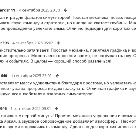
ards111
4 сентября 2025 20:30
ая игра для фанатов симуляторов! Простая механика, позволяющ
ивать свою команду и стратегию, но иногда не хватает глубины. М
репровождение увлекательным. Отлично подходит для коротких се
er396
4 сентября 2025 05:02
ействительно затягивает! Простая механика, приятная графика и 
ие прогресса. Можно легко провести время, не нагружая голову. 
ях и событиях. В целом — хороший способ развлечься!
a640
1 сентября 2025 23:03
оставляет массу удовольствия благодаря простому, но увлекатель
нное чувство прогресса не дают заскучать. Отличная графика и зв
ндую всем любителям азартных симуляторов!
946
1 сентября 2025 09:31
атягивает с первой минуты! Простая механика управления и возмо
а яркая, а звуковое сопровождение добавляет атмосферы. Несмотр
ить время и прокачивать команду. Идеально для коротких игровых 