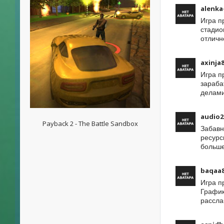
alenka
Игра п
стадио
отличн
axinja
Игра п
зараба
делами
audio2
Payback 2 - The Battle Sandbox
Забавн
ресурс
больше
baqaa
Игра п
График
рассла