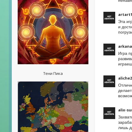
ненавя
artart
Эта иг
и дост
погруз
arkana
Игра п
развив
играеш
Тени Пика
aliche
Отличн
делает
возмож
alix-s
Захват
зараба
лишь д