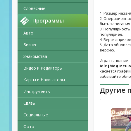
Словесные
1. Размер незан
2. Операционная
Программы
быть зависания 
3. Популярность
Авто
популярнее.
4. Версия прило
Бизнес
5. Дата обновле
версию.
Знакомства
Игра выполняет
Idle [Мод меню
Видео и Редакторы
касается график
забывайте обно
Карты и Навигаторы
Другие 
Инструменты
Связь
Социальные
Фото