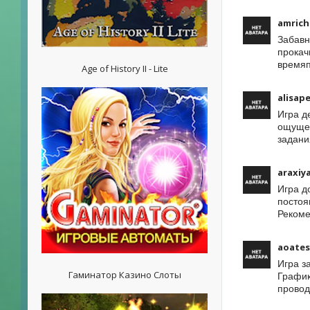
amrich
Забавн
прокач
времяп
Age of History II - Lite
alisap
Игра д
ощущен
задани
araxiy
Игра д
постоя
Рекоме
aoates
Игра з
Гаминатор Казино Слоты
График
провод