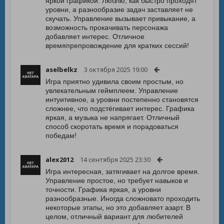
яркой графикой. Люблю, как быстро проходят
уровни, а разнообразие задач заставляет не
скучать. Управление вызывает привыкание, а
возможность прокачивать персонажа
добавляет интерес. Отличное
времяпрепровождение для кратких сессий!
aselbelkz
3 октября 2025 19:00
Игра приятно удивила своим простым, но
увлекательным геймплеем. Управление
интуитивное, а уровни постепенно становятся
сложнее, что подстёгивает интерес. Графика
яркая, а музыка не напрягает. Отличный
способ скоротать время и порадоваться
победам!
alex2012
14 сентября 2025 23:30
Игра интересная, затягивает на долгое время.
Управление простое, но требует навыков и
точности. Графика яркая, а уровни
разнообразные. Иногда сложновато проходить
некоторые этапы, но это добавляет азарт. В
целом, отличный вариант для любителей