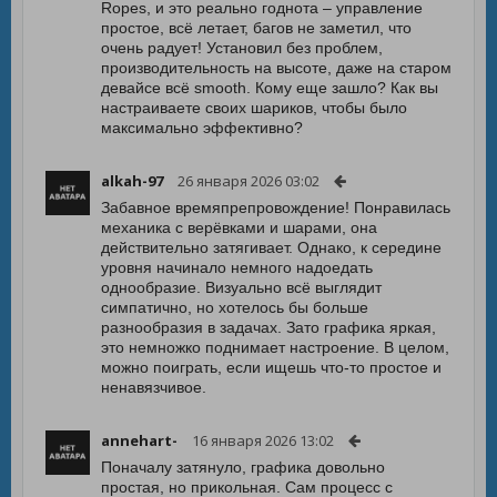
Ropes, и это реально годнота – управление
простое, всё летает, багов не заметил, что
очень радует! Установил без проблем,
производительность на высоте, даже на старом
девайсе всё smooth. Кому еще зашло? Как вы
настраиваете своих шариков, чтобы было
максимально эффективно?
alkah-97
26 января 2026 03:02
Забавное времяпрепровождение! Понравилась
механика с верёвками и шарами, она
действительно затягивает. Однако, к середине
уровня начинало немного надоедать
однообразие. Визуально всё выглядит
симпатично, но хотелось бы больше
разнообразия в задачах. Зато графика яркая,
это немножко поднимает настроение. В целом,
можно поиграть, если ищешь что-то простое и
ненавязчивое.
annehart-
16 января 2026 13:02
Поначалу затянуло, графика довольно
простая, но прикольная. Сам процесс с