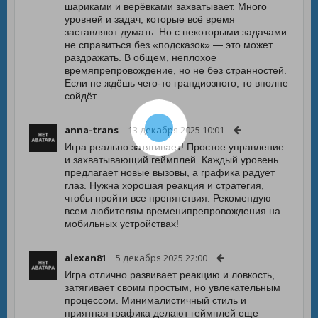
шариками и верёвками захватывает. Много
уровней и задач, которые всё время
заставляют думать. Но с некоторыми задачами
не справиться без «подсказок» — это может
раздражать. В общем, неплохое
времяпрепровождение, но не без странностей.
Если не ждёшь чего-то грандиозного, то вполне
сойдёт.
anna-trans
13 декабря 2025 10:01
Игра реально затягивает! Простое управление
и захватывающий геймплей. Каждый уровень
предлагает новые вызовы, а графика радует
глаз. Нужна хорошая реакция и стратегия,
чтобы пройти все препятствия. Рекомендую
всем любителям временипрепровождения на
мобильных устройствах!
alexan81
5 декабря 2025 22:00
Игра отлично развивает реакцию и ловкость,
затягивает своим простым, но увлекательным
процессом. Минималистичный стиль и
приятная графика делают геймплей еще