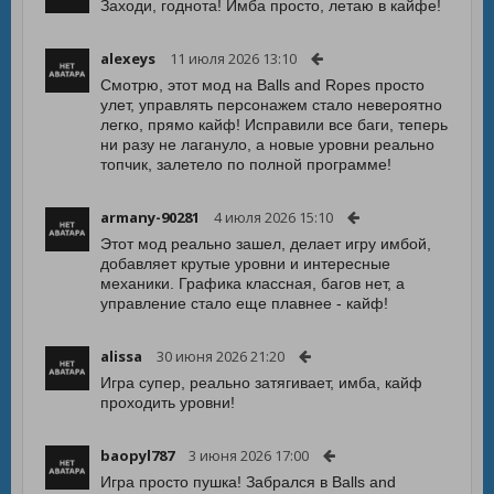
Заходи, годнота! Имба просто, летаю в кайфе!
alexeys
11 июля 2026 13:10
Смотрю, этот мод на Balls and Ropes просто
улет, управлять персонажем стало невероятно
легко, прямо кайф! Исправили все баги, теперь
ни разу не лагануло, а новые уровни реально
топчик, залетело по полной программе!
armany-90281
4 июля 2026 15:10
Этот мод реально зашел, делает игру имбой,
добавляет крутые уровни и интересные
механики. Графика классная, багов нет, а
управление стало еще плавнее - кайф!
alissa
30 июня 2026 21:20
Игра супер, реально затягивает, имба, кайф
проходить уровни!
baopyl787
3 июня 2026 17:00
Игра просто пушка! Забрался в Balls and