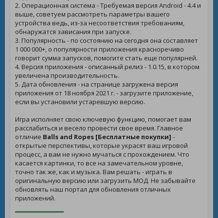
2. Операционная система - Требуемая версия Android - 4.4 и
выше, советуем рассмотреть параметры вашего
устройства ведь, из-за несоответствия требованиям,
обнаружатся зависания при запуске.
3. Популярность - по состоянию на сегодня она составляет
1 000 000+, о популярности приложения красноречиво
говорит сумма запусков, помогите стать еще популярней.
4. Версия приложения - описанный релиз - 1.0.15, в котором
увеличена производительность.
5. Дата обновления - на странице загружена версия
приложения от 18 ноября 2021 г. - загрузите приложение,
если вы установили устаревшую версию.
Игра исполняет свою ключевую функцию, помогает вам
расслабиться и весело провести свое время. Главное
отличие
Balls and Ropes [Бесплатные покупки]
-
открытые перспективы, которые украсят ваш игровой
процесс, а вам не нужно мучаться с прохождением. Что
касается картинки, то все на замечательном уровне,
точно так же, как и музыка. Вам решать - играть в
оригинальную версию или загрузить МОД. Не забывайте
обновлять наш портал для обновления отличных
приложений.